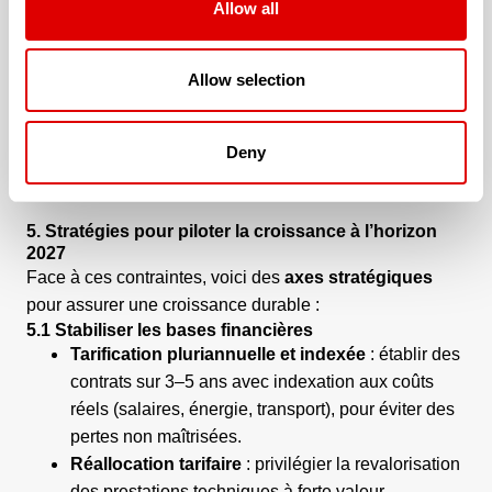
Allow all
territoires sont sous-dotés en PSAD.
4.4 Digitalisation et investissements technologiques
Pour rester compétitifs, les PSAD doivent investir dans
Allow selection
la télésurveillance, les outils numériques de suivi, le
logiciel de gestion, les API, etc. Ces investissements
exigent des ressources, mais sont souvent nécessaires
Deny
pour moderniser.
5. Stratégies pour piloter la croissance à l’horizon
2027
Face à ces contraintes, voici des
axes stratégiques
pour assurer une croissance durable :
5.1 Stabiliser les bases financières
Tarification pluriannuelle et indexée
: établir des
contrats sur 3–5 ans avec indexation aux coûts
réels (salaires, énergie, transport), pour éviter des
pertes non maîtrisées.
Réallocation tarifaire
: privilégier la revalorisation
des prestations techniques à forte valeur