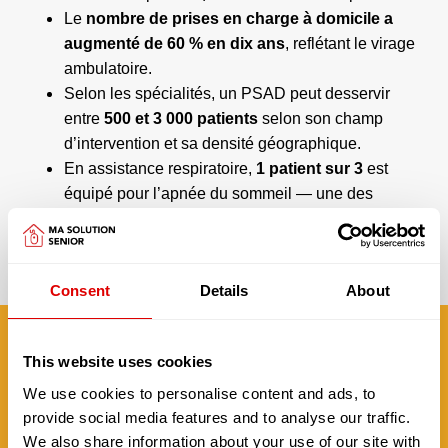
Le
nombre de prises en charge à domicile a
augmenté de 60 % en dix ans
, reflétant le virage
ambulatoire.
Selon les spécialités, un PSAD peut desservir
entre
500 et 3 000 patients
selon son champ
d’intervention et sa densité géographique.
En assistance respiratoire,
1 patient sur 3
est
équipé pour l’apnée du sommeil — une des
fonctions les plus courantes pour un PSAD.
Ces chiffres soulignent l’ampleur du rôle des PSAD pour
la médecine de demain.
Consent
Details
About
Besoin d’aide pour trouver un Prestataire de Soins à
Domicile adapté à vos soins ?
This website uses cookies
TROUVEZ UN PSAD AUTOUR DE
We use cookies to personalise content and ads, to
CHEZ VOUS
provide social media features and to analyse our traffic.
We also share information about your use of our site with