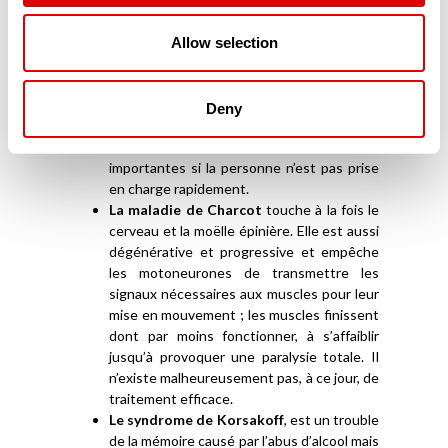
L’AVC (Accident Vasculaire Cérébral)
intervient lorsque le cerveau n’est plus
Allow selection
suffisamment irrigué et n’apporte plus ni
l’oxygène, ni les nutriments qui lui sont
nécessaires. Dès-lors, les cellules du
Deny
cerveau meurent et provoquent des
lésions qui peuvent se révéler très
importantes si la personne n’est pas prise
en charge rapidement.
La maladie de Charcot
touche à la fois le
cerveau et la moëlle épinière. Elle est aussi
dégénérative et progressive et empêche
les motoneurones de transmettre les
signaux nécessaires aux muscles pour leur
mise en mouvement ; les muscles finissent
dont par moins fonctionner, à s’affaiblir
jusqu’à provoquer une paralysie totale. Il
n’existe malheureusement pas, à ce jour, de
traitement efficace.
Le syndrome de Korsakoff
, est un trouble
de la mémoire causé par l’abus d’alcool mais