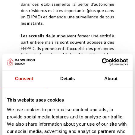
dans ces établissements la perte d’autonomie
des résidents est très importante (plus que dans
un EHPAD) et demande une surveillance de tous
les instants.
Les accueils de jour
peuvent former une entité à
part entière mais ils sont souvent adossés à des
EHPAD. Ils permettent d’accueillir des personnes
âgées (en journée, parfois la nuit), qui vivent à leur
domicile avec un Aidant Familial et de les stimuler
afin qu’elles puissent rester davantage chez elles.
Ces structures ont aussi l’avantage de donner à
Consent
Details
About
l’Aidant la capacité de souffler, de reprendre des
forces et d’être mieux armé et accompagné pour
prendre soin de la personne âgée.
This website uses cookies
Découvrez
comment intégrer un EHPAD
We use cookies to personalise content and ads, to
provide social media features and to analyse our traffic.
Les pathologies liées au vieillissement prises
We also share information about your use of our site with
en charge dans les EHPAD
Les pathologies liées au vieillissement sont
our social media, advertising and analytics partners who