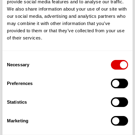
provide social media features and to analyse our traffic.
partagé entre une quinzaine de séniors,
maximum. Tous vivent sous le même toit, en
We also share information about your use of our site with
bénéficiant de chambres et de toilettes privées.
our social media, advertising and analytics partners who
En revanche, le salon, la cuisine et la salle de
may combine it with other information that you’ve
restaurants sont communs.
provided to them or that they’ve collected from your use
L’objectif est de favoriser les interactions, le
of their services.
soutien et l’entraide entre résidents. Ces
nouvelles solutions qui émergent permettent
ainsi aux séniors, en quête de sécurité et d’amitié
Consent
de bénéficier d’un service leur permettant de
Necessary
maintenir une activité physique, sociale et
Selection
cognitive dynamique. L’autonomie est stimulée, la
dépendance reculée.
Preferences
Par ailleurs, des services d’aide à domicile dédiés
à ces appartements partagés et souvent
encadrés par une Maîtresse de Maison in situ,
Statistics
offrent un suivi qualitatif de l’aide et des soins
apportés aux Séniors.
Ces appartements accueillent donc des
Marketing
personnes âgées autonomes dans un cadre
spécialement pensé pour les accueillir et