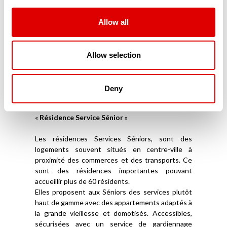
répondent à leurs exigences de sécurité et
d’accessibilité. Parfaitement domotisés, ces
résidences modernes sont connectées aux
Allow all
proches mais aussi aux services d’aide à domicile.
Souvent situés en centre-ville, ces appartements
ou maisonnées en coliving sont souvent privés et
Allow selection
ne reçoivent aucune aide financière publique. Ils
ne font pas partie du secteur médico-social.
Deny
Les Résidences Services Séniors (RSS)
La troisième catégorie de résidence sénior est la
«
Résidence Service Sénior
»
Les résidences Services Séniors, sont des
logements souvent situés en centre-ville à
proximité des commerces et des transports. Ce
sont des résidences importantes pouvant
accueillir plus de 60 résidents.
Elles proposent aux Séniors des services plutôt
haut de gamme avec des appartements adaptés à
la grande vieillesse et domotisés. Accessibles,
sécurisées avec un service de gardiennage