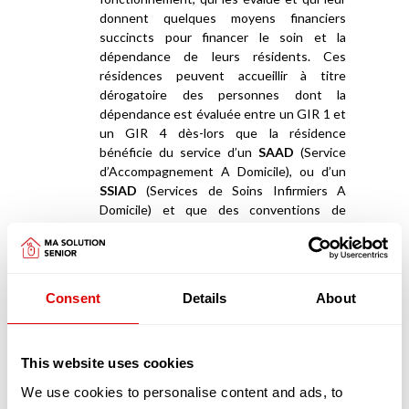
donnent quelques moyens financiers
succincts pour financer le soin et la
dépendance de leurs résidents. Ces
résidences peuvent accueillir à titre
dérogatoire des personnes dont la
dépendance est évaluée entre un GIR 1 et
un GIR 4 dès-lors que la résidence
bénéficie du service d’un
SAAD
(Service
d’Accompagnement A Domicile), ou d’un
SSIAD
(Services de Soins Infirmiers A
Domicile) et que des conventions de
partenariats ont été signées avec des
EHPAD
.
Appartements en coliving et maisonnées en
Consent
Details
About
coliving
La deuxième catégorie de résidences séniors
sont les «
appartements en coliving
» ou les «
maisonnées en coliving
»
This website uses cookies
We use cookies to personalise content and ads, to
Les logements en coliving proposent un habitat