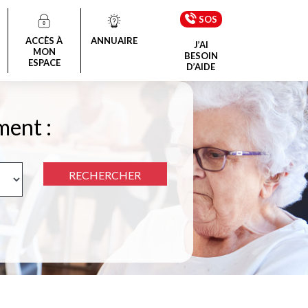
SOS
ACCÈS À
ANNUAIRE
J’AI
MON
BESOIN
ESPACE
D’AIDE
ment :
RECHERCHER