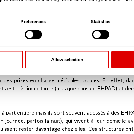
ouvaient accueillir plus de 80 résidents.
i ont une capacité d’accueil supérieure à 25 résidents et d
Preferences
Statistics
é par la grille AGGIR à plus de « 300 », doivent deven
rsonnes Âgées Dépendantes). Ainsi, lorsque l’on par
 sont des EHPAD ou alors les petites unités de vie (PU
Allow selection
rée (USLD)
, tout comme les EHPAD, accueillent des per
férence des EHPAD, les USLD sont plus souvent adossée
er des prises en charge médicales lourdes. En effet, da
ents est très importante (plus que dans un EHPAD) et d
à part entière mais ils sont souvent adossés à des EHPA
 journée, parfois la nuit), qui vivent à leur domicile a
 puissent rester davantage chez elles. Ces structures ont