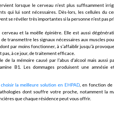
ervient lorsque le cerveau n’est plus suffisamment irri
nts qui lui sont nécessaires. Dès-lors, les cellules du c
nt se révéler très importantes si la personne n’est pas pr
e cerveau et la moëlle épinière. Elle est aussi dégénérat
de transmettre les signaux nécessaires aux muscles pou
dont par moins fonctionner, à s’affaiblir jusqu’à provoqu
 pas, à ce jour, de traitement efficace.
le de la mémoire causé par l’abus d’alcool mais aussi p
itamine B1. Les dommages produisent une amnésie e
t
choisir la meilleure solution en EHPAD
, en fonction de
pathologies dont souffre votre proche, notamment la m
ancières que chaque résidence peut vous offrir.