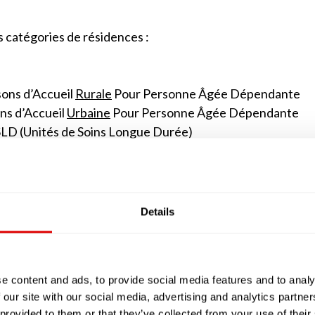
s catégories de résidences :
ons d’Accueil
Rurale
Pour Personne Âgée Dépendante
ns d’Accueil
Urbaine
Pour Personne Âgée Dépendante
SLD (Unités de Soins Longue Durée)
e jour ou de nuit.
 sont des alternatives à l’EHPAD que du fait de leur 
nts. Elles ne comptent généralement au maximum que 25 
Details
’apparenter à des studios avec des petites kitchenett
classiques, peut être soit salarié (tout comme dans les
ait appel à ses services, comme s’il vivait à son domicile av
u SSIAD ou SPASAD).
e content and ads, to provide social media features and to analy
 our site with our social media, advertising and analytics partn
en réalité les EHPAD implantés en milieu rural ou urbain
 provided to them or that they’ve collected from your use of their