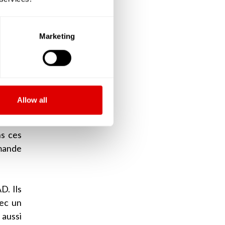
ont le
Marketing
ir des
le de
V) que
Allow all
sonnes
s à un
ns ces
emande
D. Ils
vec un
 aussi