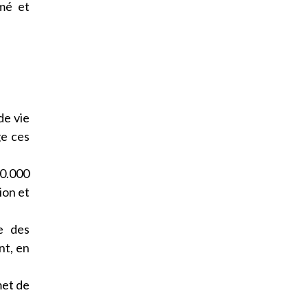
rmé et
de vie
ge ces
0.000
ion et
e des
nt, en
met de