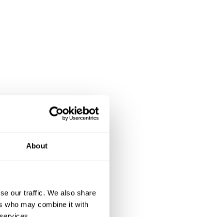
petite
places
About
es. Le
 EHPAD
ec une
se our traffic. We also share
ers who may combine it with
 créés
 services.