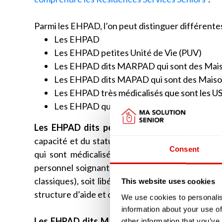
Parmi les EHPAD, l’on peut distinguer différente
Les EHPAD
Les EHPAD petites Unité de Vie (PUV)
Les EHPAD dits MARPAD qui sont des Mais
Les EHPAD dits MAPAD qui sont des Maiso
Les EHPAD très médicalisés que sont les U
Les EHPAD qui disposent d’unité d’accueil d
Les EHPAD dits petites unité de vie (PUV)
ne
capacité et du statut des intervenants soigna
Consent
qui sont médicalisées. Les chambres peuvent s
personnel soignant, à la différence des EHPAD 
classiques), soit libéral auquel cas le résident f
This website uses cookies
structure d’aide et de soins à domicile (SAAD o
We use cookies to personalis
information about your use of
Les EHPAD dits MARPAD ou MAPAD
étaient 
other information that you’ve