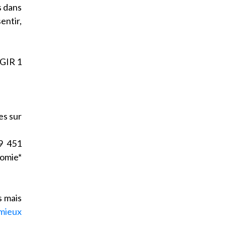
s dans
entir,
 GIR 1
es sur
9 451
omie*
s mais
mieux