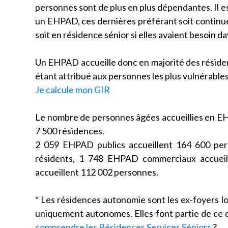
personnes sont de plus en plus dépendantes. Il 
un EHPAD, ces dernières préférant soit continuer à
soit en résidence sénior si elles avaient besoin d
Un EHPAD accueille donc en majorité des résiden
étant attribué aux personnes les plus vulnérable
Je calcule mon GIR
Le nombre de personnes âgées accueillies en EH
7 500 résidences.
2 059 EHPAD publics accueillent 164 600 per
résidents, 1 748 EHPAD commerciaux accueill
accueillent 112 002 personnes.
* Les résidences autonomie sont les ex-foyers 
uniquement autonomes. Elles font partie de ce q
comprendre les Résidences Services Séniors
?