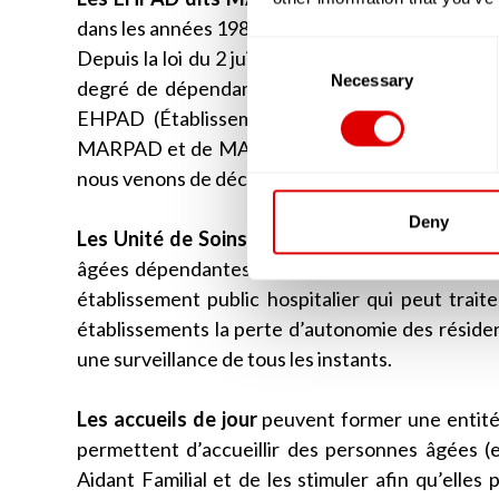
dans les années 1980 et 1990. Ces résidences ne p
Consent
Depuis la loi du 2 juillet 2002, les résidences qu
Selection
Necessary
degré de dépendance de ses résidents est évalu
EHPAD (Établissement d’Hébergement pour Pe
MARPAD et de MAPAD aujourd’hui, en réalité ce
nous venons de décrire.
Deny
Les Unité de Soins de Suite et de Longue Du
âgées dépendantes de plus de 60 ans. A la dif
établissement public hospitalier qui peut trait
établissements la perte d’autonomie des résid
une surveillance de tous les instants.
Les accueils de jour
peuvent former une entité 
permettent d’accueillir des personnes âgées (en
Aidant Familial et de les stimuler afin qu’elles