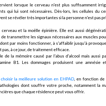
ervient lorsque le cerveau n’est plus suffisamment irri
nts qui lui sont nécessaires. Dès-lors, les cellules du c
nt se révéler très importantes si la personne n’est pas pr
e cerveau et la moëlle épinière. Elle est aussi dégénérat
de transmettre les signaux nécessaires aux muscles pou
dont par moins fonctionner, à s’affaiblir jusqu’à provoqu
 pas, à ce jour, de traitement efficace.
le de la mémoire causé par l’abus d’alcool mais aussi p
itamine B1. Les dommages produisent une amnésie e
t
choisir la meilleure solution en EHPAD
, en fonction de
pathologies dont souffre votre proche, notamment la m
ancières que chaque résidence peut vous offrir.