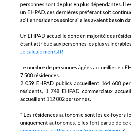
personnes sont de plus en plus dépendantes. Il 
un EHPAD, ces dernières préférant soit continuer à
soit en résidence sénior si elles avaient besoin d
Un EHPAD accueille donc en majorité des résiden
étant attribué aux personnes les plus vulnérable
Je calcule mon GIR
Le nombre de personnes âgées accueillies en EH
7 500 résidences.
2 059 EHPAD publics accueillent 164 600 per
résidents, 1 748 EHPAD commerciaux accueill
accueillent 112 002 personnes.
* Les résidences autonomie sont les ex-foyers 
uniquement autonomes. Elles font partie de ce q
comprendre les Résidences Services Séniors
?