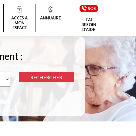
SOS
ACCÈS À
ANNUAIRE
J’AI
MON
BESOIN
ESPACE
D’AIDE
ment :
RECHERCHER