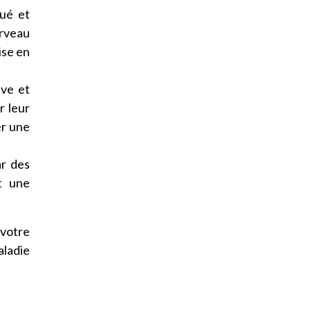
gué et
erveau
ise en
ive et
r leur
er une
ar des
t une
 votre
aladie