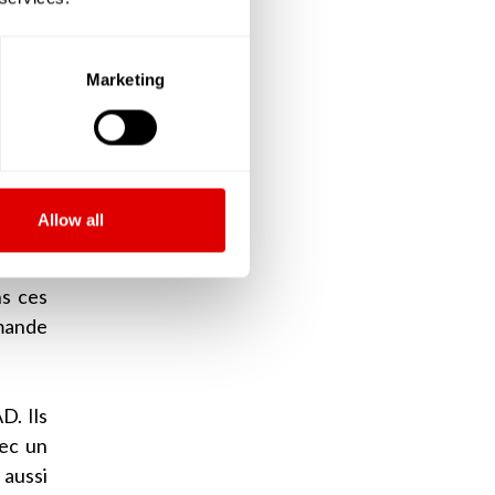
ont le
Marketing
ir des
le de
V) que
Allow all
sonnes
s à un
ns ces
emande
D. Ils
vec un
 aussi