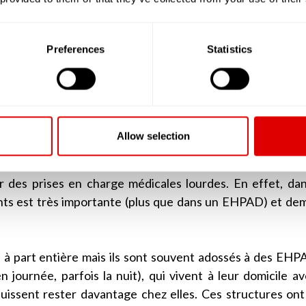
ouvaient accueillir plus de 80 résidents.
i ont une capacité d’accueil supérieure à 25 résidents et d
Preferences
Statistics
é par la grille AGGIR à plus de « 300 », doivent deven
rsonnes Âgées Dépendantes). Ainsi, lorsque l’on par
 sont des EHPAD ou alors les petites unités de vie (PU
Allow selection
rée (USLD)
, tout comme les EHPAD, accueillent des per
férence des EHPAD, les USLD sont plus souvent adossée
er des prises en charge médicales lourdes. En effet, da
ents est très importante (plus que dans un EHPAD) et d
à part entière mais ils sont souvent adossés à des EHPA
 journée, parfois la nuit), qui vivent à leur domicile a
 puissent rester davantage chez elles. Ces structures ont