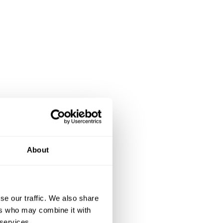
petite
places
About
es. Le
 EHPAD
ec une
se our traffic. We also share
ers who may combine it with
 créés
 services.