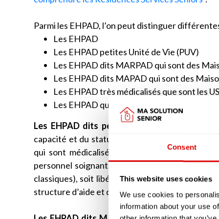
Parmi les EHPAD, l’on peut distinguer différente
Les EHPAD
Les EHPAD petites Unité de Vie (PUV)
Les EHPAD dits MARPAD qui sont des Mais
Les EHPAD dits MAPAD qui sont des Maiso
Les EHPAD très médicalisés que sont les U
Les EHPAD qui disposent d’unité d’accueil d
Les EHPAD dits petites unité de vie (PUV)
ne
capacité et du statut des intervenants soigna
Consent
qui sont médicalisées. Les chambres peuvent s
personnel soignant, à la différence des EHPAD 
classiques), soit libéral auquel cas le résident f
This website uses cookies
structure d’aide et de soins à domicile (SAAD o
We use cookies to personalis
information about your use of
Les EHPAD dits MARPAD ou MAPAD
étaient 
other information that you’ve