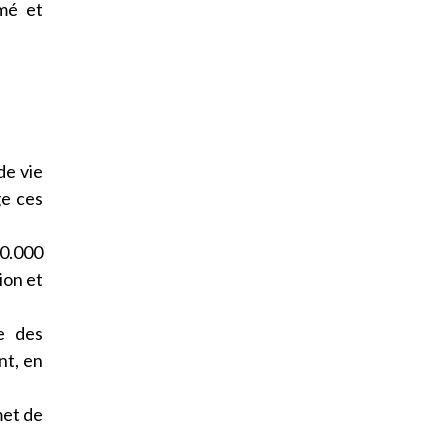
rmé et
de vie
ge ces
0.000
ion et
e des
nt, en
met de