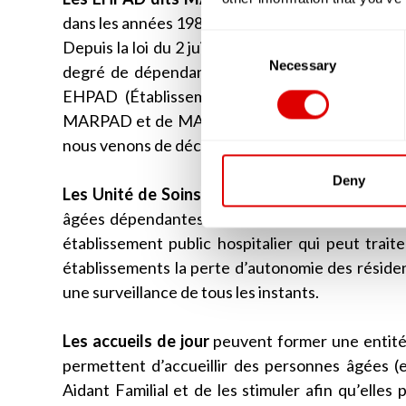
dans les années 1980 et 1990. Ces résidences ne p
Consent
Depuis la loi du 2 juillet 2002, les résidences qu
Selection
Necessary
degré de dépendance de ses résidents est évalu
EHPAD (Établissement d’Hébergement pour Pe
MARPAD et de MAPAD aujourd’hui, en réalité ce
nous venons de décrire.
Deny
Les Unité de Soins de Suite et de Longue Du
âgées dépendantes de plus de 60 ans. A la dif
établissement public hospitalier qui peut trait
établissements la perte d’autonomie des résid
une surveillance de tous les instants.
Les accueils de jour
peuvent former une entité 
permettent d’accueillir des personnes âgées (en
Aidant Familial et de les stimuler afin qu’elles