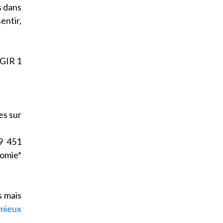
s dans
entir,
 GIR 1
es sur
9 451
omie*
s mais
mieux