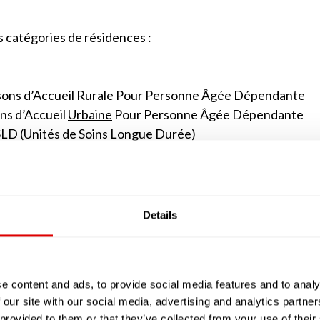
s catégories de résidences :
ons d’Accueil
Rurale
Pour Personne Âgée Dépendante
ns d’Accueil
Urbaine
Pour Personne Âgée Dépendante
SLD (Unités de Soins Longue Durée)
e jour ou de nuit.
 sont des alternatives à l’EHPAD que du fait de leur 
nts. Elles ne comptent généralement au maximum que 25 
Details
’apparenter à des studios avec des petites kitchenett
classiques, peut être soit salarié (tout comme dans les
ait appel à ses services, comme s’il vivait à son domicile av
u SSIAD ou SPASAD).
e content and ads, to provide social media features and to analy
 our site with our social media, advertising and analytics partn
en réalité les EHPAD implantés en milieu rural ou urbain
 provided to them or that they’ve collected from your use of their