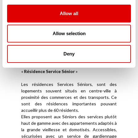
répondent à leurs exigences de sécurité et
d’accessibilité. Parfaitement domotisés, ces
résidences modernes sont connectées aux
Allow all
proches mais aussi aux services d’aide à domicile.
Souvent situés en centre-ville, ces appartements
ou maisonnées en coliving sont souvent privés et
Allow selection
ne reçoivent aucune aide financière publique. Ils
ne font pas partie du secteur médico-social.
Deny
Les Résidences Services Séniors (RSS)
La troisième catégorie de résidence sénior est la
«
Résidence Service Sénior
»
Les résidences Services Séniors, sont des
logements souvent situés en centre-ville à
proximité des commerces et des transports. Ce
sont des résidences importantes pouvant
accueillir plus de 60 résidents.
Elles proposent aux Séniors des services plutôt
haut de gamme avec des appartements adaptés à
la grande vieillesse et domotisés. Accessibles,
sécurisées avec un service de gardiennage