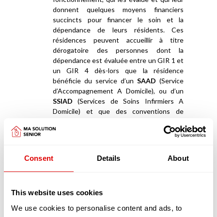
donnent quelques moyens financiers
succincts pour financer le soin et la
dépendance de leurs résidents. Ces
résidences peuvent accueillir à titre
dérogatoire des personnes dont la
dépendance est évaluée entre un GIR 1 et
un GIR 4 dès-lors que la résidence
bénéficie du service d’un
SAAD
(Service
d’Accompagnement A Domicile), ou d’un
SSIAD
(Services de Soins Infirmiers A
Domicile) et que des conventions de
partenariats ont été signées avec des
EHPAD
.
Appartements en coliving et maisonnées en
Consent
Details
About
coliving
La deuxième catégorie de résidences séniors
sont les «
appartements en coliving
» ou les «
maisonnées en coliving
»
This website uses cookies
We use cookies to personalise content and ads, to
Les logements en coliving proposent un habitat