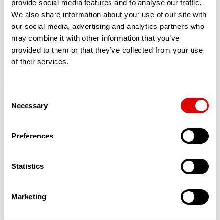
provide social media features and to analyse our traffic.
partagé entre une quinzaine de séniors,
maximum. Tous vivent sous le même toit, en
We also share information about your use of our site with
bénéficiant de chambres et de toilettes privées.
our social media, advertising and analytics partners who
En revanche, le salon, la cuisine et la salle de
may combine it with other information that you’ve
restaurants sont communs.
provided to them or that they’ve collected from your use
L’objectif est de favoriser les interactions, le
of their services.
soutien et l’entraide entre résidents. Ces
nouvelles solutions qui émergent permettent
ainsi aux séniors, en quête de sécurité et d’amitié
Consent
de bénéficier d’un service leur permettant de
Necessary
maintenir une activité physique, sociale et
Selection
cognitive dynamique. L’autonomie est stimulée, la
dépendance reculée.
Preferences
Par ailleurs, des services d’aide à domicile dédiés
à ces appartements partagés et souvent
encadrés par une Maîtresse de Maison in situ,
Statistics
offrent un suivi qualitatif de l’aide et des soins
apportés aux Séniors.
Ces appartements accueillent donc des
Marketing
personnes âgées autonomes dans un cadre
spécialement pensé pour les accueillir et