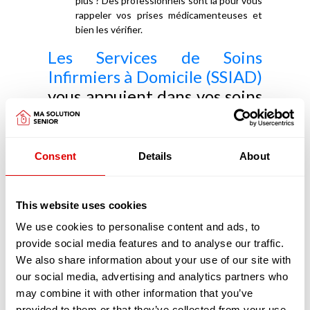
plus ? Des professionnels sont là pour vous
rappeler vos prises médicamenteuses et
bien les vérifier.
Les Services de Soins
Infirmiers à Domicile (SSIAD)
vous appuient dans vos soins
médicaux
Les SSIAD ont pour objectifs de prévenir la perte
Consent
Details
About
d'autonomie, d'éviter une hospitalisation ou d'en
faciliter le retour à domicile. Les SSIAD retardent
aussi l'entrée en EHPAD.
This website uses cookies
Principalement constitués d'infirmiers et d'aides-
soignants diplômés les SSIAD réalisent, pour
We use cookies to personalise content and ads, to
votre confort, de nombreux actes, chez vous :
provide social media features and to analyse our traffic.
Vous avez besoin de préparer vos
We also share information about your use of our site with
médicaments ou de les prendre ?
our social media, advertising and analytics partners who
Heureusement que les infirmiers sont là
may combine it with other information that you’ve
pour préparer vos piluliers afin que vous
provided to them or that they’ve collected from your use