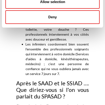
Allow selection
accompagnement (ESA – Équipes
Spécialisées Alzheimer-) à votre domicile et
vous aide vous, l'Aidant familial, mais aussi
Deny
votre proche, malade.
Vous avez besoin d'appui pour votre
toilette, votre douche ? Ces
professionnels interviennent à vos côtés
avec douceur et gentillesse.
Les infirmiers coordonnent bien souvent
l'ensemble des professionnels soignants
qui interviennent à votre domicile (Services
d'aides à domicile, kinésithérapeutes,
médecins) ; c'est une personne de
confiance qui ne vous oubliera jamais avec
un service 7 jours sur 7.
Après le SAAD et le SSIAD ….
Que diriez-vous si l'on vous
parlait du SPASAD ?