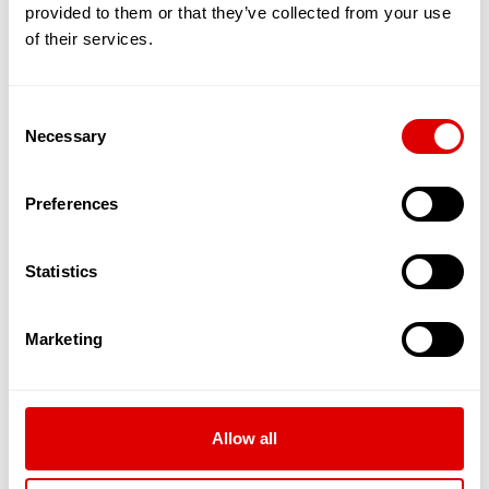
et à notre alimentation. Les EHPAD sont adaptés
provided to them or that they’ve collected from your use
pour prendre en charge ces maladies. Parmi elles,
of their services.
l’on peut trouver :
La maladie d’Alzheimer
qui est une
maladie dégénérative et évolutive, atteint
Consent
en France 900.000 personnes avec environ
Necessary
225.000 nouveaux cas par an. Elle affecte la
Selection
mémoire, les capacités de réflexion et la
capacité à réaliser des gestes simples de la
Preferences
vie quotidienne.
La maladie de Parkinson
est aussi une
maladie neurodégénérative qui empêche le
Statistics
contrôle des mouvements du corps. 200
000 personnes sont diagnostiquées en
France et 25 000 personnes le sont, en
Marketing
sus, chaque année.
L’incontinence apparaît lorsque le
fonctionnement de la vessie mais aussi du
sphincter urinal, qui permet de maintenir
fermée cette dernière, sont altérés.
Allow all
L’AVC (Accident Vasculaire Cérébral)
intervient lorsque le cerveau n’est plus