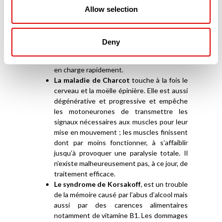
suffisamment irrigué et n’apporte plus ni
Allow selection
l’oxygène, ni les nutriments qui lui sont
nécessaires. Dès-lors, les cellules du
cerveau meurent et provoquent des
Deny
lésions qui peuvent se révéler très
importantes si la personne n’est pas prise
en charge rapidement.
La maladie de Charcot
touche à la fois le
cerveau et la moëlle épinière. Elle est aussi
dégénérative et progressive et empêche
les motoneurones de transmettre les
signaux nécessaires aux muscles pour leur
mise en mouvement ; les muscles finissent
dont par moins fonctionner, à s’affaiblir
jusqu’à provoquer une paralysie totale. Il
n’existe malheureusement pas, à ce jour, de
traitement efficace.
Le syndrome de Korsakoff
, est un trouble
de la mémoire causé par l’abus d’alcool mais
aussi par des carences alimentaires
notamment de vitamine B1. Les dommages