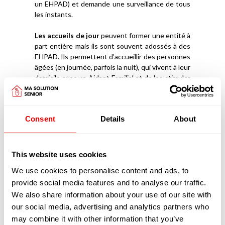
un EHPAD) et demande une surveillance de tous
les instants.
Les accueils de jour
peuvent former une entité à
part entière mais ils sont souvent adossés à des
EHPAD. Ils permettent d’accueillir des personnes
âgées (en journée, parfois la nuit), qui vivent à leur
domicile avec un Aidant Familial et de les stimuler
afin qu’elles puissent rester davantage chez elles.
Ces structures ont aussi l’avantage de donner à
l’Aidant la capacité de souffler, de reprendre des
Consent
Details
About
forces et d’être mieux armé et accompagné pour
prendre soin de la personne âgée.
Découvrez
comment intégrer un EHPAD
This website uses cookies
We use cookies to personalise content and ads, to
Les pathologies liées au vieillissement prises
provide social media features and to analyse our traffic.
en charge dans les EHPAD
Les pathologies liées au vieillissement sont
We also share information about your use of our site with
nombreuses. Elles sont dues à l’augmentation de
our social media, advertising and analytics partners who
l’espérance de vie mais aussi à nos modes de vie
may combine it with other information that you’ve