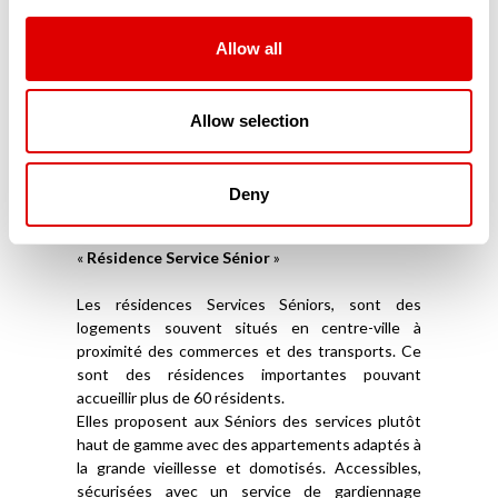
répondent à leurs exigences de sécurité et
d’accessibilité. Parfaitement domotisés, ces
résidences modernes sont connectées aux
Allow all
proches mais aussi aux services d’aide à domicile.
Souvent situés en centre-ville, ces appartements
ou maisonnées en coliving sont souvent privés et
Allow selection
ne reçoivent aucune aide financière publique. Ils
ne font pas partie du secteur médico-social.
Deny
Les Résidences Services Séniors (RSS)
La troisième catégorie de résidence sénior est la
«
Résidence Service Sénior
»
Les résidences Services Séniors, sont des
logements souvent situés en centre-ville à
proximité des commerces et des transports. Ce
sont des résidences importantes pouvant
accueillir plus de 60 résidents.
Elles proposent aux Séniors des services plutôt
haut de gamme avec des appartements adaptés à
la grande vieillesse et domotisés. Accessibles,
sécurisées avec un service de gardiennage