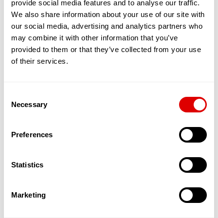
provide social media features and to analyse our traffic.
partagé entre une quinzaine de séniors,
maximum. Tous vivent sous le même toit, en
We also share information about your use of our site with
bénéficiant de chambres et de toilettes privées.
our social media, advertising and analytics partners who
En revanche, le salon, la cuisine et la salle de
may combine it with other information that you’ve
restaurants sont communs.
provided to them or that they’ve collected from your use
L’objectif est de favoriser les interactions, le
of their services.
soutien et l’entraide entre résidents. Ces
nouvelles solutions qui émergent permettent
ainsi aux séniors, en quête de sécurité et d’amitié
Consent
de bénéficier d’un service leur permettant de
Necessary
maintenir une activité physique, sociale et
Selection
cognitive dynamique. L’autonomie est stimulée, la
dépendance reculée.
Preferences
Par ailleurs, des services d’aide à domicile dédiés
à ces appartements partagés et souvent
encadrés par une Maîtresse de Maison in situ,
Statistics
offrent un suivi qualitatif de l’aide et des soins
apportés aux Séniors.
Ces appartements accueillent donc des
Marketing
personnes âgées autonomes dans un cadre
spécialement pensé pour les accueillir et