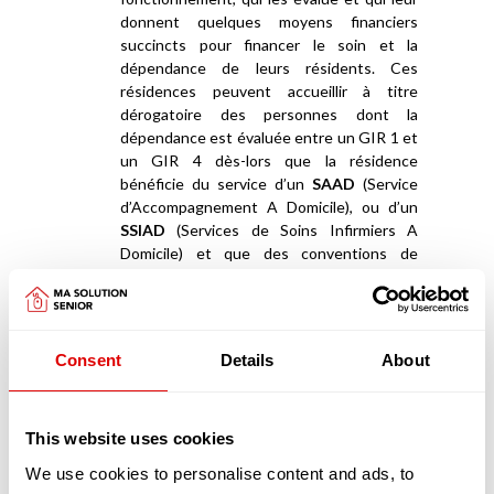
donnent quelques moyens financiers
succincts pour financer le soin et la
dépendance de leurs résidents. Ces
résidences peuvent accueillir à titre
dérogatoire des personnes dont la
dépendance est évaluée entre un GIR 1 et
un GIR 4 dès-lors que la résidence
bénéficie du service d’un
SAAD
(Service
d’Accompagnement A Domicile), ou d’un
SSIAD
(Services de Soins Infirmiers A
Domicile) et que des conventions de
partenariats ont été signées avec des
EHPAD
.
Appartements en coliving et maisonnées en
Consent
Details
About
coliving
La deuxième catégorie de résidences séniors
sont les «
appartements en coliving
» ou les «
maisonnées en coliving
»
This website uses cookies
We use cookies to personalise content and ads, to
Les logements en coliving proposent un habitat