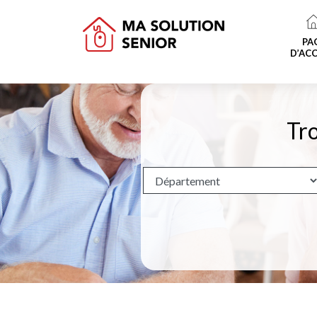
PA
D’ACC
Tro