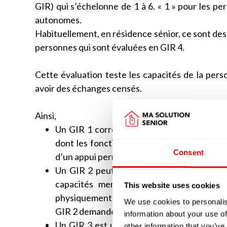
GIR) qui s’échelonne de 1 à 6. « 1 » pour les pe
autonomes.
Habituellement, en résidence sénior, ce sont des
personnes qui sont évaluées en GIR 4.
Cette évaluation teste les capacités de la perso
avoir des échanges censés.
Ainsi,
Un GIR 1 correspondra bien souvent à une
dont les fonctions mentales sont malheur
Consent
d’un appui permanent.
Un GIR 2 peut correspondre, tout comme l
capacités mentales qui ne sont pas tot
This website uses cookies
physiquement autonome mais dont les fonct
We use cookies to personalis
GIR 2 demandera, tout comme le GIR 1, une
information about your use of
Un GIR 3 est une personne âgée qui aura t
other information that you’ve