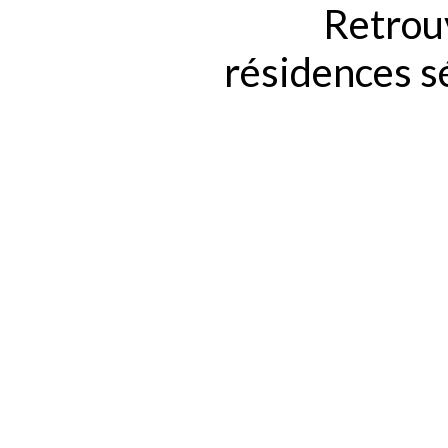
Retrouv
résidences s