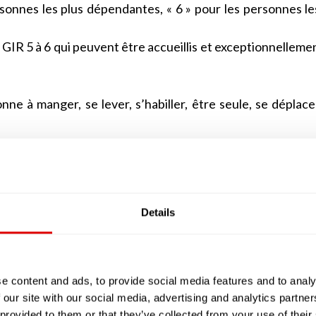
rsonnes les plus dépendantes, « 6 » pour les personnes le
 GIR 5 à 6 qui peuvent être accueillis et exceptionnelleme
nne à manger, se lever, s’habiller, être seule, se déplace
 personne alitée ou assise en permanence dans un faute
eusement très altérées. Cette personne âgée devra béné
Details
e GIR 1, à une personne alitée ou en fauteuil mais av
alement altérées ou, à l’inverse, à une personne qu
ions mentales sont altérées. La personne qui sera éval
e content and ads, to provide social media features and to analy
 surveillance permanente.
 our site with our social media, advertising and analytics partn
oute sa tête, mais dont les facultés physiques, notamm
 provided to them or that they’ve collected from your use of their