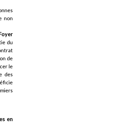
onnes
e non
 Foyer
tie du
ontrat
ion de
cer le
re des
éficie
rmiers
es en