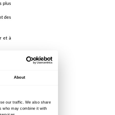
s plus
nt des
r et à
uil et
ficier
About
ec des
i est
uée en
se our traffic. We also share
ers who may combine it with
ent de
 services.