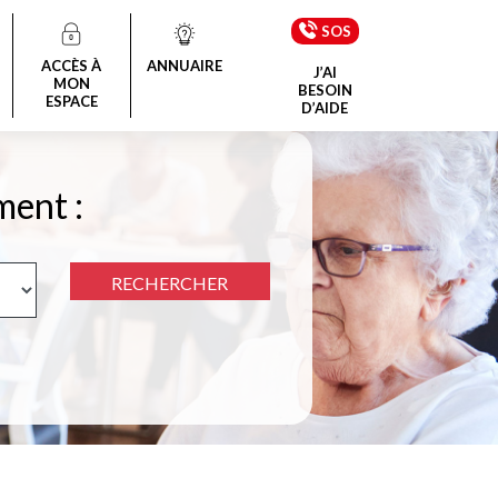
SOS
ACCÈS À
ANNUAIRE
J’AI
MON
BESOIN
ESPACE
D’AIDE
ment :
RECHERCHER