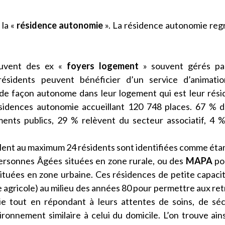
 la «
résidence autonomie
». La résidence autonomie re
uvent des ex «
foyers logement
» souvent gérés pa
résidents peuvent bénéficier d’un service d’animatio
 de façon autonome dans leur logement qui est leur rés
sidences autonomie accueillant 120 748 places. 67 % 
ents publics, 29 % relèvent du secteur associatif, 4 
lent au maximum 24 résidents sont identifiées comme éta
ersonnes Âgées situées en zone rurale, ou des
MAPA
po
tuées en zone urbaine. Ces résidences de petite capaci
e agricole) au milieu des années 80 pour permettre aux ret
ie tout en répondant à leurs attentes de soins, de séc
ronnement similaire à celui du domicile. L’on trouve ain