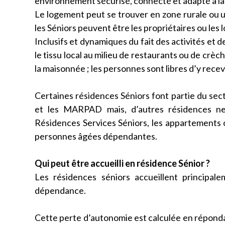
environnement sécurisé, connecté et adapté à la v
Le logement peut se trouver en zone rurale ou 
les Séniors peuvent être les propriétaires ou les l
Inclusifs et dynamiques du fait des activités et 
le tissu local au milieu de restaurants ou de crèc
la maisonnée ; les personnes sont libres d’y recevo
Certaines résidences Séniors font partie du se
et les MARPAD mais, d’autres résidences n
Résidences Services Séniors, les appartements o
personnes âgées dépendantes.
Qui peut être accueilli en résidence Sénior ?
Les résidences séniors accueillent princip
dépendance.
Cette perte d’autonomie est calculée en répondan