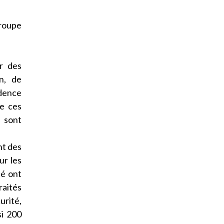
groupe
r des
n, de
idence
de ces
% sont
nt des
ur les
té ont
raités
urité,
si 200