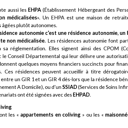
te aussi les
EHPA
(Établissement Hébergeant des Pers
on médicalisées
». Un EHPA est une maison de retrait
s âgées plutôt autonomes.
ésidence autonomie c’est une résidence autonomie, un
te non médicalisée.
Les résidences autonomie font par
à sa réglementation. Elles signent ainsi des CPOM (C
 le Conseil Départemental qui leur délivre une autorisat
 donnent quelques moyens financiers succincts pour finan
. Ces résidences peuvent accueillir à titre dérogatoi
ntre un GIR 1 et un GIR 4 dès-lors que la résidence bén
ement A Domicile), ou d’un
SSIAD
(Services de Soins Infi
enariats ont été signées avec des
EHPAD
.
iving
ont les «
appartements en coliving
» ou les «
maisonné