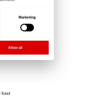
ieure,
Marketing
e fois
 de sa
ssurer
Allow all
la vie
il est