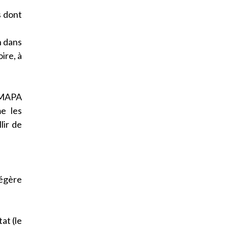
s dont
n dans
ire, à
s MAPA
e les
lir de
égère
at (le