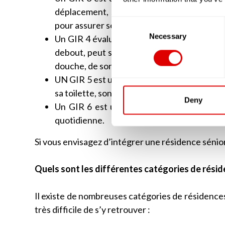
déplacement, seront altérées. Cette person
Consent
pour assurer ses soins corporels.
Selection
Necessary
Un GIR 4 évaluera une personne âgée qui a de
debout, peut se déplacer sans problèmes. E
douche, de son habillage et parfois lors des 
UN GIR 5 est une personne autonome mais q
sa toilette, son ménage ou préparer ses rep
Deny
Un GIR 6 est une personne âgée autonome,
quotidienne.
Si vous envisagez d’intégrer une résidence sénio
Quels sont les différentes catégories de résid
Il existe de nombreuses catégories de résidences 
très difficile de s’y retrouver :