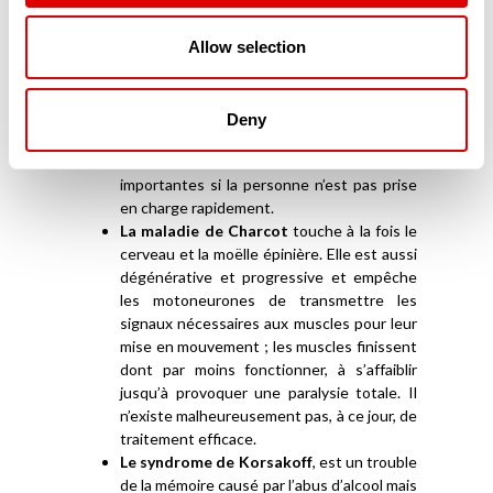
L’AVC (Accident Vasculaire Cérébral)
intervient lorsque le cerveau n’est plus
Allow selection
suffisamment irrigué et n’apporte plus ni
l’oxygène, ni les nutriments qui lui sont
nécessaires. Dès-lors, les cellules du
Deny
cerveau meurent et provoquent des
lésions qui peuvent se révéler très
importantes si la personne n’est pas prise
en charge rapidement.
La maladie de Charcot
touche à la fois le
cerveau et la moëlle épinière. Elle est aussi
dégénérative et progressive et empêche
les motoneurones de transmettre les
signaux nécessaires aux muscles pour leur
mise en mouvement ; les muscles finissent
dont par moins fonctionner, à s’affaiblir
jusqu’à provoquer une paralysie totale. Il
n’existe malheureusement pas, à ce jour, de
traitement efficace.
Le syndrome de Korsakoff
, est un trouble
de la mémoire causé par l’abus d’alcool mais