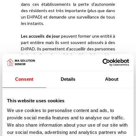
dans ces établissements la perte d’autonomie
des résidents est très importante (plus que dans
un EHPAD) et demande une surveillance de tous
les instants.
Les accueils de jour
peuvent former une entité à
part entière mais ils sont souvent adossés à des
EHPAD. Ils permettent d’accueillir des personnes
âgées (en journée, parfois la nuit), qui vivent à leur
domicile avec un Aidant Familial et de les stimuler
afin qu’elles puissent rester davantage chez elles.
Ces structures ont aussi l’avantage de donner à
Consent
Details
About
l’Aidant la capacité de souffler, de reprendre des
forces et d’être mieux armé et accompagné pour
prendre soin de la personne âgée.
This website uses cookies
Découvrez
comment intégrer un EHPAD
We use cookies to personalise content and ads, to
provide social media features and to analyse our traffic.
Les pathologies liées au vieillissement prises
We also share information about your use of our site with
en charge dans les EHPAD
Les pathologies liées au vieillissement sont
our social media, advertising and analytics partners who