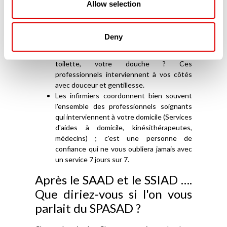
Allow selection
accompagnement (ESA – Équipes
Spécialisées Alzheimer-) à votre domicile et
vous aide vous, l'Aidant familial, mais aussi
Deny
votre proche, malade.
Vous avez besoin d'appui pour votre
toilette, votre douche ? Ces
professionnels interviennent à vos côtés
avec douceur et gentillesse.
Les infirmiers coordonnent bien souvent
l'ensemble des professionnels soignants
qui interviennent à votre domicile (Services
d'aides à domicile, kinésithérapeutes,
médecins) ; c'est une personne de
confiance qui ne vous oubliera jamais avec
un service 7 jours sur 7.
Après le SAAD et le SSIAD ….
Que diriez-vous si l'on vous
parlait du SPASAD ?