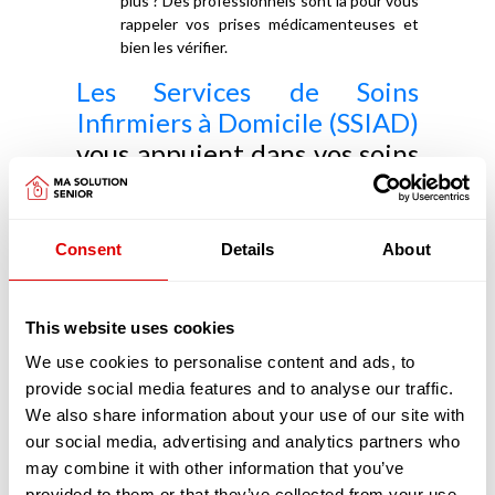
plus ? Des professionnels sont là pour vous
rappeler vos prises médicamenteuses et
bien les vérifier.
Les Services de Soins
Infirmiers à Domicile (SSIAD)
vous appuient dans vos soins
médicaux
Les SSIAD ont pour objectifs de prévenir la perte
Consent
Details
About
d'autonomie, d'éviter une hospitalisation ou d'en
faciliter le retour à domicile. Les SSIAD retardent
aussi l'entrée en EHPAD.
This website uses cookies
Principalement constitués d'infirmiers et d'aides-
soignants diplômés les SSIAD réalisent, pour
We use cookies to personalise content and ads, to
votre confort, de nombreux actes, chez vous :
provide social media features and to analyse our traffic.
Vous avez besoin de préparer vos
We also share information about your use of our site with
médicaments ou de les prendre ?
our social media, advertising and analytics partners who
Heureusement que les infirmiers sont là
may combine it with other information that you’ve
pour préparer vos piluliers afin que vous
provided to them or that they’ve collected from your use