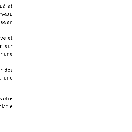
gué et
erveau
ise en
ive et
r leur
er une
ar des
t une
 votre
aladie