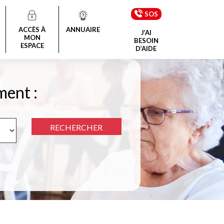
SOS
ACCÈS À
ANNUAIRE
J’AI
MON
BESOIN
ESPACE
D’AIDE
ment :
RECHERCHER