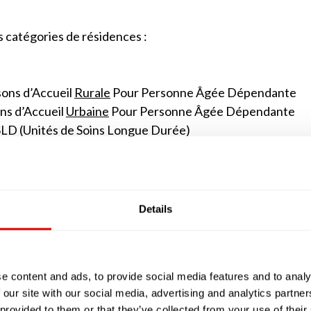
s catégories de résidences :
ons d’Accueil
Rurale
Pour Personne Âgée Dépendante
ns d’Accueil
Urbaine
Pour Personne Âgée Dépendante
SLD (Unités de Soins Longue Durée)
e jour ou de nuit.
 sont des alternatives à l’EHPAD que du fait de leur 
nts. Elles ne comptent généralement au maximum que 25 
Details
’apparenter à des studios avec des petites kitchenett
classiques, peut être soit salarié (tout comme dans les
ait appel à ses services, comme s’il vivait à son domicile av
u SSIAD ou SPASAD).
e content and ads, to provide social media features and to analy
 our site with our social media, advertising and analytics partn
en réalité les EHPAD implantés en milieu rural ou urbain
 provided to them or that they’ve collected from your use of their