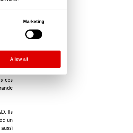
ont le
Marketing
ir des
le de
V) que
Allow all
sonnes
s à un
ns ces
emande
D. Ils
vec un
 aussi