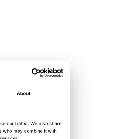
petite
places
About
es. Le
 EHPAD
ec une
se our traffic. We also share
ers who may combine it with
 créés
 services.