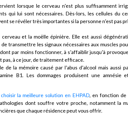
ervient lorsque le cerveau n’est plus suffisamment irri
nts qui lui sont nécessaires. Dès-lors, les cellules du c
nt se révéler très importantes si la personne n’est pas pr
e cerveau et la moëlle épinière. Elle est aussi dégénérat
de transmettre les signaux nécessaires aux muscles pou
dont par moins fonctionner, à s’affaiblir jusqu’à provoqu
 pas, à ce jour, de traitement efficace.
le de la mémoire causé par l’abus d’alcool mais aussi p
itamine B1. Les dommages produisent une amnésie e
t
choisir la meilleure solution en EHPAD
, en fonction de
pathologies dont souffre votre proche, notamment la m
ancières que chaque résidence peut vous offrir.