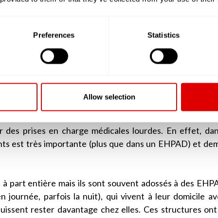
ouvaient accueillir plus de 80 résidents.
i ont une capacité d’accueil supérieure à 25 résidents et d
Preferences
Statistics
é par la grille AGGIR à plus de « 300 », doivent deven
rsonnes Âgées Dépendantes). Ainsi, lorsque l’on par
 sont des EHPAD ou alors les petites unités de vie (PU
Allow selection
rée (USLD)
, tout comme les EHPAD, accueillent des per
férence des EHPAD, les USLD sont plus souvent adossée
er des prises en charge médicales lourdes. En effet, da
ents est très importante (plus que dans un EHPAD) et d
à part entière mais ils sont souvent adossés à des EHPA
 journée, parfois la nuit), qui vivent à leur domicile a
 puissent rester davantage chez elles. Ces structures ont