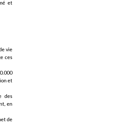
rmé et
de vie
ge ces
0.000
ion et
e des
nt, en
met de