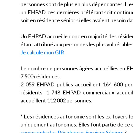
personnes sont de plus en plus dépendantes. Il 
un EHPAD, ces dernières préférant soit continuer à
soit en résidence sénior si elles avaient besoin d
Un EHPAD accueille donc en majorité des résiden
étant attribué aux personnes les plus vulnérable
Je calcule mon GIR
Le nombre de personnes âgées accueillies en EH
7 500 résidences.
2 059 EHPAD publics accueillent 164 600 per
résidents, 1 748 EHPAD commerciaux accueill
accueillent 112 002 personnes.
* Les résidences autonomie sont les ex-foyers 
uniquement autonomes. Elles font partie de ce q
comprendre les Résidences Services Séniors
?