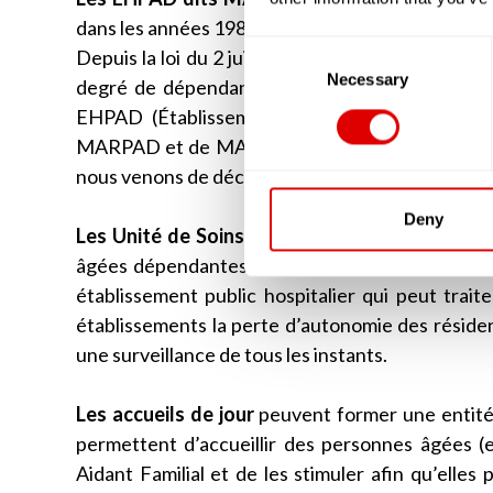
dans les années 1980 et 1990. Ces résidences ne p
Consent
Depuis la loi du 2 juillet 2002, les résidences qu
Selection
Necessary
degré de dépendance de ses résidents est évalu
EHPAD (Établissement d’Hébergement pour Pe
MARPAD et de MAPAD aujourd’hui, en réalité ce
nous venons de décrire.
Deny
Les Unité de Soins de Suite et de Longue Du
âgées dépendantes de plus de 60 ans. A la dif
établissement public hospitalier qui peut trait
établissements la perte d’autonomie des résid
une surveillance de tous les instants.
Les accueils de jour
peuvent former une entité 
permettent d’accueillir des personnes âgées (en
Aidant Familial et de les stimuler afin qu’elles