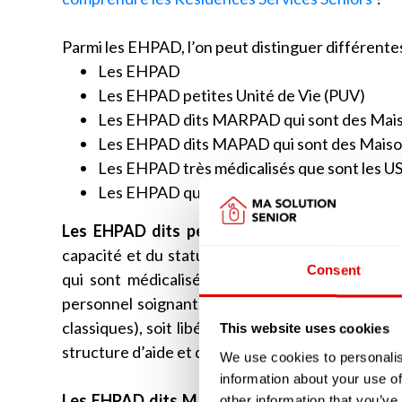
Parmi les EHPAD, l’on peut distinguer différente
Les EHPAD
Les EHPAD petites Unité de Vie (PUV)
Les EHPAD dits MARPAD qui sont des Mais
Les EHPAD dits MAPAD qui sont des Maiso
Les EHPAD très médicalisés que sont les U
Les EHPAD qui disposent d’unité d’accueil d
Les EHPAD dits petites unité de vie (PUV)
ne
capacité et du statut des intervenants soigna
Consent
qui sont médicalisées. Les chambres peuvent s
personnel soignant, à la différence des EHPAD 
classiques), soit libéral auquel cas le résident f
This website uses cookies
structure d’aide et de soins à domicile (SAAD o
We use cookies to personalis
information about your use of
Les EHPAD dits MARPAD ou MAPAD
étaient 
other information that you’ve