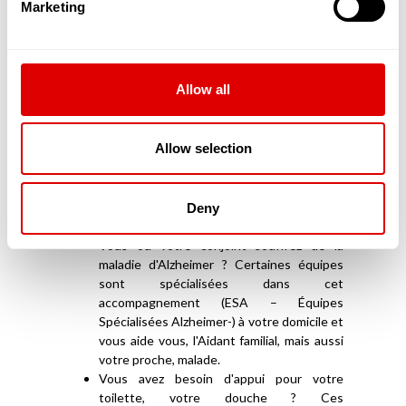
Marketing
pansements ou les changer ? Ces
professionnels sont à votre service, ils se
chargent de tout.
Vous êtes en situation de handicap ? Tous
Allow all
les infirmiers sont spécialement formés,
attentifs et empathiques pour arriver à ce
que vos soins soient les meilleurs
Allow selection
possibles.
Vous revenez d'hospitalisation ? Vous avez
une maladie chronique ? Les infirmiers
peuvent aussi réaliser toutes les
Deny
perfusions qui vous seront nécessaires.
Vous ou votre conjoint souffrez de la
maladie d'Alzheimer ? Certaines équipes
sont spécialisées dans cet
accompagnement (ESA – Équipes
Spécialisées Alzheimer-) à votre domicile et
vous aide vous, l'Aidant familial, mais aussi
votre proche, malade.
Vous avez besoin d'appui pour votre
toilette, votre douche ? Ces