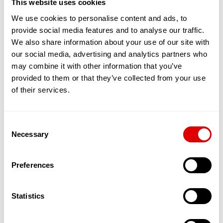
vous appuient dans vos soins
This website uses cookies
médicaux
We use cookies to personalise content and ads, to
provide social media features and to analyse our traffic.
Les SSIAD ont pour objectifs de prévenir la perte
We also share information about your use of our site with
d'autonomie, d'éviter une hospitalisation ou d'en
our social media, advertising and analytics partners who
faciliter le retour à domicile. Les SSIAD retardent
may combine it with other information that you’ve
aussi l'entrée en EHPAD.
provided to them or that they’ve collected from your use
Principalement constitués d'infirmiers et d'aides-
of their services.
soignants diplômés les SSIAD réalisent, pour
votre confort, de nombreux actes, chez vous :
Vous avez besoin de préparer vos
Consent
médicaments ou de les prendre ?
Necessary
Selection
Heureusement que les infirmiers sont là
pour préparer vos piluliers afin que vous
puissiez vous soigner en toute sécurité et
Preferences
autonomie. Si vous en avez le besoin
impérieux, ils peuvent aussi vous aider à
leur prise, mais celle-ci est souvent
Statistics
déléguée aux Auxiliaires de Vie à Domicile.
Vous êtes tombé(e), vous vous êtes fait
mal et avez besoin de soins pour faire vos