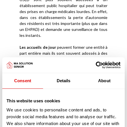
établissement public hospitalier qui peut traiter
des prises en charge médicales lourdes. En effet,
dans ces établissements la perte d’autonomie
des résidents est très importante (plus que dans
un EHPAD) et demande une surveillance de tous
les instants.
Les accueils de jour
peuvent former une entité à
part entière mais ils sont souvent adossés à des
EHPAD. Ils permettent d’accueillir des personnes
âgées (en journée, parfois la nuit), qui vivent à leur
domicile avec un Aidant Familial et de les stimuler
afin qu’elles puissent rester davantage chez elles.
Consent
Details
About
Ces structures ont aussi l’avantage de donner à
l’Aidant la capacité de souffler, de reprendre des
forces et d’être mieux armé et accompagné pour
This website uses cookies
prendre soin de la personne âgée.
We use cookies to personalise content and ads, to
Découvrez
comment intégrer un EHPAD
provide social media features and to analyse our traffic.
We also share information about your use of our site with
Les pathologies liées au vieillissement prises