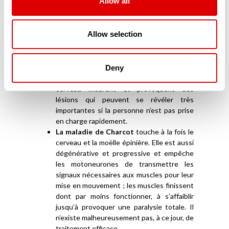
Allow all
fonctionnement de la vessie mais aussi du
sphincter urinal, qui permet de maintenir
fermée cette dernière, sont altérés.
Allow selection
L’AVC (Accident Vasculaire Cérébral)
intervient lorsque le cerveau n’est plus
suffisamment irrigué et n’apporte plus ni
l’oxygène, ni les nutriments qui lui sont
Deny
nécessaires. Dès-lors, les cellules du
cerveau meurent et provoquent des
lésions qui peuvent se révéler très
importantes si la personne n’est pas prise
en charge rapidement.
La maladie de Charcot
touche à la fois le
cerveau et la moëlle épinière. Elle est aussi
dégénérative et progressive et empêche
les motoneurones de transmettre les
signaux nécessaires aux muscles pour leur
mise en mouvement ; les muscles finissent
dont par moins fonctionner, à s’affaiblir
jusqu’à provoquer une paralysie totale. Il
n’existe malheureusement pas, à ce jour, de
traitement efficace.