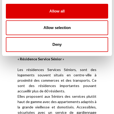
répondent à leurs exigences de sécurité et
d’accessibilité. Parfaitement domotisés, ces
résidences modernes sont connectées aux
Allow all
proches mais aussi aux services d’aide à domicile.
Souvent situés en centre-ville, ces appartements
ou maisonnées en coliving sont souvent privés et
Allow selection
ne reçoivent aucune aide financière publique. Ils
ne font pas partie du secteur médico-social.
Deny
Les Résidences Services Séniors (RSS)
La troisième catégorie de résidence sénior est la
«
Résidence Service Sénior
»
Les résidences Services Séniors, sont des
logements souvent situés en centre-ville à
proximité des commerces et des transports. Ce
sont des résidences importantes pouvant
accueillir plus de 60 résidents.
Elles proposent aux Séniors des services plutôt
haut de gamme avec des appartements adaptés à
la grande vieillesse et domotisés. Accessibles,
sécurisées avec un service de gardiennage