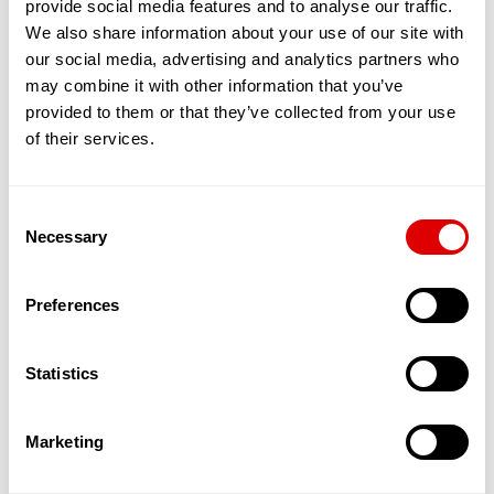
provide social media features and to analyse our traffic.
partagé entre une quinzaine de séniors,
maximum. Tous vivent sous le même toit, en
We also share information about your use of our site with
bénéficiant de chambres et de toilettes privées.
our social media, advertising and analytics partners who
En revanche, le salon, la cuisine et la salle de
may combine it with other information that you’ve
restaurants sont communs.
provided to them or that they’ve collected from your use
L’objectif est de favoriser les interactions, le
of their services.
soutien et l’entraide entre résidents. Ces
nouvelles solutions qui émergent permettent
ainsi aux séniors, en quête de sécurité et d’amitié
Consent
de bénéficier d’un service leur permettant de
Necessary
maintenir une activité physique, sociale et
Selection
cognitive dynamique. L’autonomie est stimulée, la
dépendance reculée.
Preferences
Par ailleurs, des services d’aide à domicile dédiés
à ces appartements partagés et souvent
encadrés par une Maîtresse de Maison in situ,
Statistics
offrent un suivi qualitatif de l’aide et des soins
apportés aux Séniors.
Ces appartements accueillent donc des
Marketing
personnes âgées autonomes dans un cadre
spécialement pensé pour les accueillir et