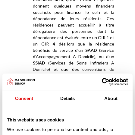
donnent quelques moyens financiers
succincts pour financer le soin et la
dépendance de leurs résidents. Ces
résidences peuvent accueillir à titre
dérogatoire des personnes dont la
dépendance est évaluée entre un GIR 1 et
un GIR 4 dès-lors que la résidence
bénéficie du service d’un
SAAD
(Service
d’Accompagnement A Domicile), ou d’un
SSIAD
(Services de Soins Infirmiers A
Domicile) et que des conventions de
partenariats ont été signées avec des
EHPAD
.
Appartements en coliving et maisonnées en
Consent
Details
About
coliving
La deuxième catégorie de résidences séniors
sont les «
appartements en coliving
» ou les «
maisonnées en coliving
»
This website uses cookies
We use cookies to personalise content and ads, to
Les logements en coliving proposent un habitat