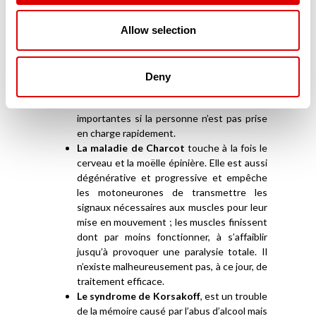
L’AVC (Accident Vasculaire Cérébral)
intervient lorsque le cerveau n’est plus
Allow selection
suffisamment irrigué et n’apporte plus ni
l’oxygène, ni les nutriments qui lui sont
nécessaires. Dès-lors, les cellules du
Deny
cerveau meurent et provoquent des
lésions qui peuvent se révéler très
importantes si la personne n’est pas prise
en charge rapidement.
La maladie de Charcot
touche à la fois le
cerveau et la moëlle épinière. Elle est aussi
dégénérative et progressive et empêche
les motoneurones de transmettre les
signaux nécessaires aux muscles pour leur
mise en mouvement ; les muscles finissent
dont par moins fonctionner, à s’affaiblir
jusqu’à provoquer une paralysie totale. Il
n’existe malheureusement pas, à ce jour, de
traitement efficace.
Le syndrome de Korsakoff
, est un trouble
de la mémoire causé par l’abus d’alcool mais