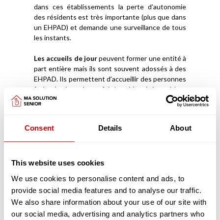
dans ces établissements la perte d’autonomie
des résidents est très importante (plus que dans
un EHPAD) et demande une surveillance de tous
les instants.
Les accueils de jour
peuvent former une entité à
part entière mais ils sont souvent adossés à des
EHPAD. Ils permettent d’accueillir des personnes
âgées (en journée, parfois la nuit), qui vivent à leur
domicile avec un Aidant Familial et de les stimuler
afin qu’elles puissent rester davantage chez elles.
Ces structures ont aussi l’avantage de donner à
Consent
Details
About
l’Aidant la capacité de souffler, de reprendre des
forces et d’être mieux armé et accompagné pour
prendre soin de la personne âgée.
This website uses cookies
Découvrez
comment intégrer un EHPAD
We use cookies to personalise content and ads, to
provide social media features and to analyse our traffic.
Les pathologies liées au vieillissement prises
We also share information about your use of our site with
en charge dans les EHPAD
Les pathologies liées au vieillissement sont
our social media, advertising and analytics partners who