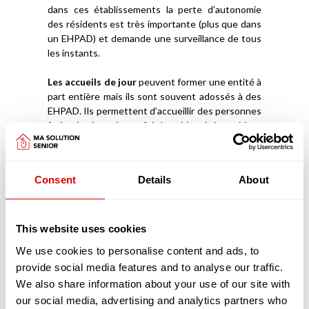
dans ces établissements la perte d’autonomie
des résidents est très importante (plus que dans
un EHPAD) et demande une surveillance de tous
les instants.
Les accueils de jour
peuvent former une entité à
part entière mais ils sont souvent adossés à des
EHPAD. Ils permettent d’accueillir des personnes
âgées (en journée, parfois la nuit), qui vivent à leur
domicile avec un Aidant Familial et de les stimuler
afin qu’elles puissent rester davantage chez elles.
Ces structures ont aussi l’avantage de donner à
Consent
Details
About
l’Aidant la capacité de souffler, de reprendre des
forces et d’être mieux armé et accompagné pour
prendre soin de la personne âgée.
This website uses cookies
Découvrez
comment intégrer un EHPAD
We use cookies to personalise content and ads, to
provide social media features and to analyse our traffic.
Les pathologies liées au vieillissement prises
We also share information about your use of our site with
en charge dans les EHPAD
Les pathologies liées au vieillissement sont
our social media, advertising and analytics partners who