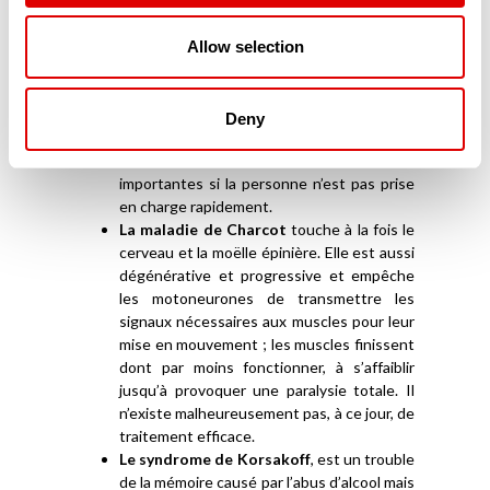
L’AVC (Accident Vasculaire Cérébral)
intervient lorsque le cerveau n’est plus
Allow selection
suffisamment irrigué et n’apporte plus ni
l’oxygène, ni les nutriments qui lui sont
nécessaires. Dès-lors, les cellules du
Deny
cerveau meurent et provoquent des
lésions qui peuvent se révéler très
importantes si la personne n’est pas prise
en charge rapidement.
La maladie de Charcot
touche à la fois le
cerveau et la moëlle épinière. Elle est aussi
dégénérative et progressive et empêche
les motoneurones de transmettre les
signaux nécessaires aux muscles pour leur
mise en mouvement ; les muscles finissent
dont par moins fonctionner, à s’affaiblir
jusqu’à provoquer une paralysie totale. Il
n’existe malheureusement pas, à ce jour, de
traitement efficace.
Le syndrome de Korsakoff
, est un trouble
de la mémoire causé par l’abus d’alcool mais