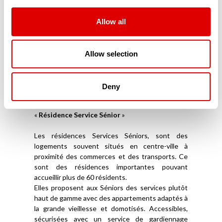
répondent à leurs exigences de sécurité et
d’accessibilité. Parfaitement domotisés, ces
résidences modernes sont connectées aux
Allow all
proches mais aussi aux services d’aide à domicile.
Souvent situés en centre-ville, ces appartements
ou maisonnées en coliving sont souvent privés et
Allow selection
ne reçoivent aucune aide financière publique. Ils
ne font pas partie du secteur médico-social.
Deny
Les Résidences Services Séniors (RSS)
La troisième catégorie de résidence sénior est la
«
Résidence Service Sénior
»
Les résidences Services Séniors, sont des
logements souvent situés en centre-ville à
proximité des commerces et des transports. Ce
sont des résidences importantes pouvant
accueillir plus de 60 résidents.
Elles proposent aux Séniors des services plutôt
haut de gamme avec des appartements adaptés à
la grande vieillesse et domotisés. Accessibles,
sécurisées avec un service de gardiennage