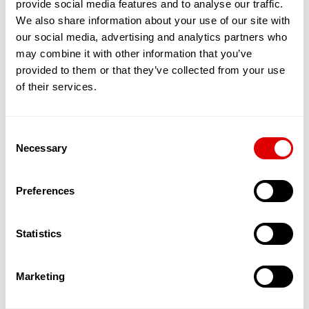
provide social media features and to analyse our traffic.
partagé entre une quinzaine de séniors,
maximum. Tous vivent sous le même toit, en
We also share information about your use of our site with
bénéficiant de chambres et de toilettes privées.
our social media, advertising and analytics partners who
En revanche, le salon, la cuisine et la salle de
may combine it with other information that you’ve
restaurants sont communs.
provided to them or that they’ve collected from your use
L’objectif est de favoriser les interactions, le
of their services.
soutien et l’entraide entre résidents. Ces
nouvelles solutions qui émergent permettent
ainsi aux séniors, en quête de sécurité et d’amitié
Consent
de bénéficier d’un service leur permettant de
Necessary
maintenir une activité physique, sociale et
Selection
cognitive dynamique. L’autonomie est stimulée, la
dépendance reculée.
Preferences
Par ailleurs, des services d’aide à domicile dédiés
à ces appartements partagés et souvent
encadrés par une Maîtresse de Maison in situ,
Statistics
offrent un suivi qualitatif de l’aide et des soins
apportés aux Séniors.
Ces appartements accueillent donc des
Marketing
personnes âgées autonomes dans un cadre
spécialement pensé pour les accueillir et