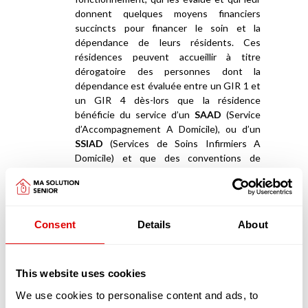
donnent quelques moyens financiers
succincts pour financer le soin et la
dépendance de leurs résidents. Ces
résidences peuvent accueillir à titre
dérogatoire des personnes dont la
dépendance est évaluée entre un GIR 1 et
un GIR 4 dès-lors que la résidence
bénéficie du service d’un
SAAD
(Service
d’Accompagnement A Domicile), ou d’un
SSIAD
(Services de Soins Infirmiers A
Domicile) et que des conventions de
partenariats ont été signées avec des
EHPAD
.
Appartements en coliving et maisonnées en
Consent
Details
About
coliving
La deuxième catégorie de résidences séniors
sont les «
appartements en coliving
» ou les «
maisonnées en coliving
»
This website uses cookies
We use cookies to personalise content and ads, to
Les logements en coliving proposent un habitat