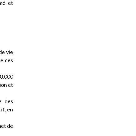
rmé et
de vie
ge ces
0.000
ion et
e des
nt, en
met de