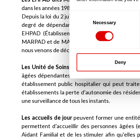
dans les années 1980 et 1990. Ces résidences ne p
Consent
Depuis la loi du 2 juillet 2002, les résidences qu
Selection
Necessary
degré de dépendance de ses résidents est évalu
EHPAD (Établissement d’Hébergement pour Pe
MARPAD et de MAPAD aujourd’hui, en réalité ce
nous venons de décrire.
Deny
Les Unité de Soins de Suite et de Longue Du
âgées dépendantes de plus de 60 ans. A la dif
établissement public hospitalier qui peut trait
établissements la perte d’autonomie des résid
une surveillance de tous les instants.
Les accueils de jour
peuvent former une entité 
permettent d’accueillir des personnes âgées (en
Aidant Familial et de les stimuler afin qu’elles