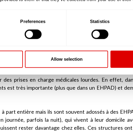
ouvaient accueillir plus de 80 résidents.
i ont une capacité d’accueil supérieure à 25 résidents et d
Preferences
Statistics
é par la grille AGGIR à plus de « 300 », doivent deven
rsonnes Âgées Dépendantes). Ainsi, lorsque l’on par
 sont des EHPAD ou alors les petites unités de vie (PU
Allow selection
rée (USLD)
, tout comme les EHPAD, accueillent des per
férence des EHPAD, les USLD sont plus souvent adossée
er des prises en charge médicales lourdes. En effet, da
ents est très importante (plus que dans un EHPAD) et d
à part entière mais ils sont souvent adossés à des EHPA
 journée, parfois la nuit), qui vivent à leur domicile a
 puissent rester davantage chez elles. Ces structures ont