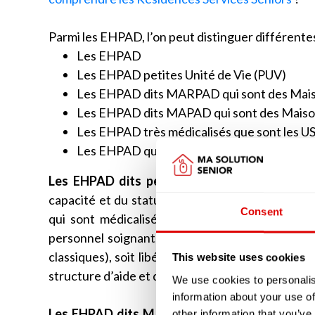
Parmi les EHPAD, l’on peut distinguer différente
Les EHPAD
Les EHPAD petites Unité de Vie (PUV)
Les EHPAD dits MARPAD qui sont des Mais
Les EHPAD dits MAPAD qui sont des Maiso
Les EHPAD très médicalisés que sont les U
Les EHPAD qui disposent d’unité d’accueil d
Les EHPAD dits petites unité de vie (PUV)
ne
capacité et du statut des intervenants soigna
Consent
qui sont médicalisées. Les chambres peuvent s
personnel soignant, à la différence des EHPAD 
classiques), soit libéral auquel cas le résident f
This website uses cookies
structure d’aide et de soins à domicile (SAAD o
We use cookies to personalis
information about your use of
Les EHPAD dits MARPAD ou MAPAD
étaient 
other information that you’ve