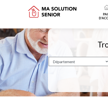
PA
D’ACC
Tro