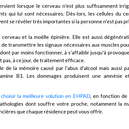
ervient lorsque le cerveau n’est plus suffisamment irri
nts qui lui sont nécessaires. Dès-lors, les cellules du c
nt se révéler très importantes si la personne n’est pas pr
e cerveau et la moëlle épinière. Elle est aussi dégénérat
de transmettre les signaux nécessaires aux muscles pou
dont par moins fonctionner, à s’affaiblir jusqu’à provoqu
 pas, à ce jour, de traitement efficace.
le de la mémoire causé par l’abus d’alcool mais aussi p
itamine B1. Les dommages produisent une amnésie e
t
choisir la meilleure solution en EHPAD
, en fonction de
pathologies dont souffre votre proche, notamment la m
ancières que chaque résidence peut vous offrir.