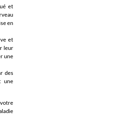
gué et
erveau
ise en
ive et
r leur
er une
ar des
t une
 votre
aladie