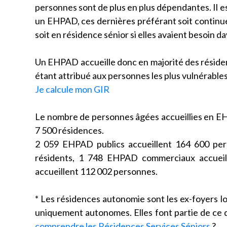
personnes sont de plus en plus dépendantes. Il 
un EHPAD, ces dernières préférant soit continuer à
soit en résidence sénior si elles avaient besoin d
Un EHPAD accueille donc en majorité des résiden
étant attribué aux personnes les plus vulnérable
Je calcule mon GIR
Le nombre de personnes âgées accueillies en EH
7 500 résidences.
2 059 EHPAD publics accueillent 164 600 per
résidents, 1 748 EHPAD commerciaux accueill
accueillent 112 002 personnes.
* Les résidences autonomie sont les ex-foyers 
uniquement autonomes. Elles font partie de ce q
comprendre les Résidences Services Séniors
?