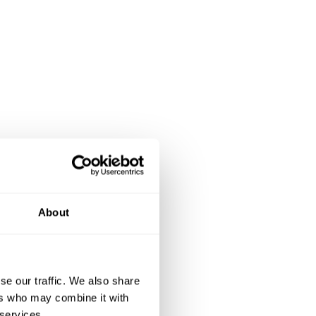
petite
places
About
es. Le
 EHPAD
ec une
se our traffic. We also share
ers who may combine it with
 créés
 services.