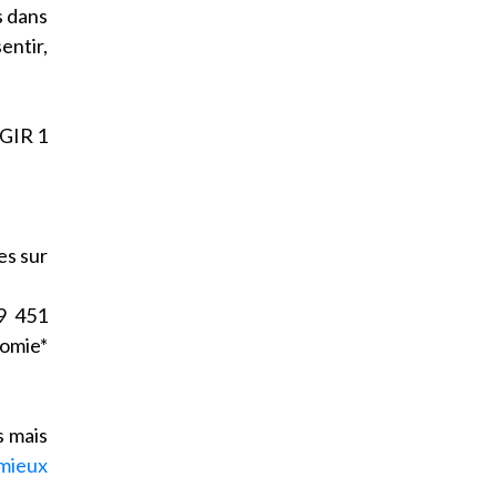
s dans
entir,
 GIR 1
es sur
9 451
omie*
s mais
mieux