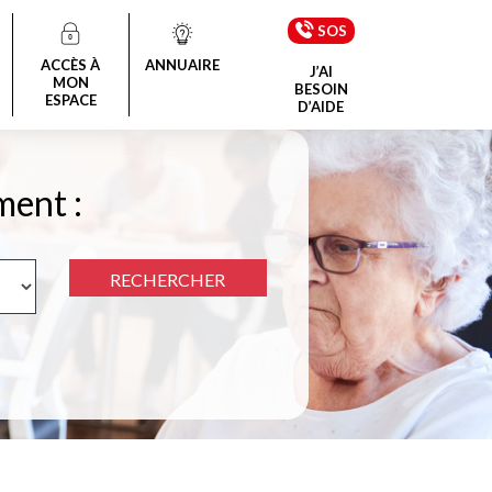
SOS
ACCÈS À
ANNUAIRE
J’AI
MON
BESOIN
ESPACE
D’AIDE
ment :
RECHERCHER