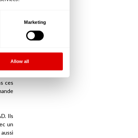
ont le
Marketing
ir des
le de
V) que
Allow all
sonnes
s à un
ns ces
emande
D. Ils
vec un
 aussi