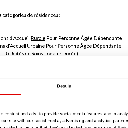
s catégories de résidences :
ons d’Accueil
Rurale
Pour Personne Âgée Dépendante
ns d’Accueil
Urbaine
Pour Personne Âgée Dépendante
SLD (Unités de Soins Longue Durée)
e jour ou de nuit.
 sont des alternatives à l’EHPAD que du fait de leur 
nts. Elles ne comptent généralement au maximum que 25 
Details
’apparenter à des studios avec des petites kitchenett
classiques, peut être soit salarié (tout comme dans les
ait appel à ses services, comme s’il vivait à son domicile av
u SSIAD ou SPASAD).
e content and ads, to provide social media features and to analy
 our site with our social media, advertising and analytics partn
en réalité les EHPAD implantés en milieu rural ou urbain
 provided to them or that they’ve collected from your use of their