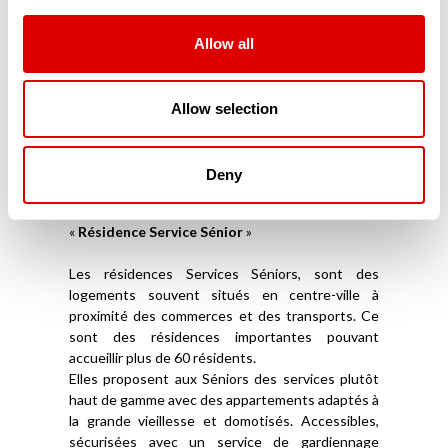
répondent à leurs exigences de sécurité et
d’accessibilité. Parfaitement domotisés, ces
résidences modernes sont connectées aux
Allow all
proches mais aussi aux services d’aide à domicile.
Souvent situés en centre-ville, ces appartements
ou maisonnées en coliving sont souvent privés et
Allow selection
ne reçoivent aucune aide financière publique. Ils
ne font pas partie du secteur médico-social.
Deny
Les Résidences Services Séniors (RSS)
La troisième catégorie de résidence sénior est la
«
Résidence Service Sénior
»
Les résidences Services Séniors, sont des
logements souvent situés en centre-ville à
proximité des commerces et des transports. Ce
sont des résidences importantes pouvant
accueillir plus de 60 résidents.
Elles proposent aux Séniors des services plutôt
haut de gamme avec des appartements adaptés à
la grande vieillesse et domotisés. Accessibles,
sécurisées avec un service de gardiennage