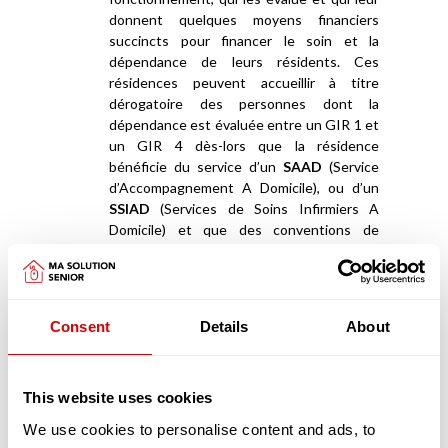
donnent quelques moyens financiers
succincts pour financer le soin et la
dépendance de leurs résidents. Ces
résidences peuvent accueillir à titre
dérogatoire des personnes dont la
dépendance est évaluée entre un GIR 1 et
un GIR 4 dès-lors que la résidence
bénéficie du service d’un
SAAD
(Service
d’Accompagnement A Domicile), ou d’un
SSIAD
(Services de Soins Infirmiers A
Domicile) et que des conventions de
partenariats ont été signées avec des
EHPAD
.
Appartements en coliving et maisonnées en
Consent
Details
About
coliving
La deuxième catégorie de résidences séniors
sont les «
appartements en coliving
» ou les «
maisonnées en coliving
»
This website uses cookies
We use cookies to personalise content and ads, to
Les logements en coliving proposent un habitat