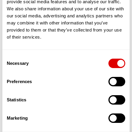
provide social media features and to analyse our traffic.
partagé entre une quinzaine de séniors,
maximum. Tous vivent sous le même toit, en
We also share information about your use of our site with
bénéficiant de chambres et de toilettes privées.
our social media, advertising and analytics partners who
En revanche, le salon, la cuisine et la salle de
may combine it with other information that you’ve
restaurants sont communs.
provided to them or that they’ve collected from your use
L’objectif est de favoriser les interactions, le
of their services.
soutien et l’entraide entre résidents. Ces
nouvelles solutions qui émergent permettent
ainsi aux séniors, en quête de sécurité et d’amitié
Consent
de bénéficier d’un service leur permettant de
Necessary
maintenir une activité physique, sociale et
Selection
cognitive dynamique. L’autonomie est stimulée, la
dépendance reculée.
Preferences
Par ailleurs, des services d’aide à domicile dédiés
à ces appartements partagés et souvent
encadrés par une Maîtresse de Maison in situ,
Statistics
offrent un suivi qualitatif de l’aide et des soins
apportés aux Séniors.
Ces appartements accueillent donc des
Marketing
personnes âgées autonomes dans un cadre
spécialement pensé pour les accueillir et