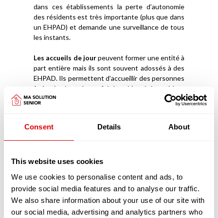
dans ces établissements la perte d’autonomie
des résidents est très importante (plus que dans
un EHPAD) et demande une surveillance de tous
les instants.
Les accueils de jour
peuvent former une entité à
part entière mais ils sont souvent adossés à des
EHPAD. Ils permettent d’accueillir des personnes
âgées (en journée, parfois la nuit), qui vivent à leur
domicile avec un Aidant Familial et de les stimuler
afin qu’elles puissent rester davantage chez elles.
Ces structures ont aussi l’avantage de donner à
Consent
Details
About
l’Aidant la capacité de souffler, de reprendre des
forces et d’être mieux armé et accompagné pour
prendre soin de la personne âgée.
This website uses cookies
Découvrez
comment intégrer un EHPAD
We use cookies to personalise content and ads, to
provide social media features and to analyse our traffic.
Les pathologies liées au vieillissement prises
We also share information about your use of our site with
en charge dans les EHPAD
Les pathologies liées au vieillissement sont
our social media, advertising and analytics partners who