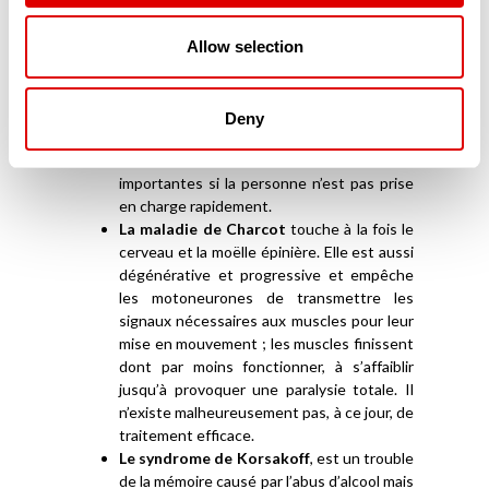
L’AVC (Accident Vasculaire Cérébral)
intervient lorsque le cerveau n’est plus
Allow selection
suffisamment irrigué et n’apporte plus ni
l’oxygène, ni les nutriments qui lui sont
nécessaires. Dès-lors, les cellules du
Deny
cerveau meurent et provoquent des
lésions qui peuvent se révéler très
importantes si la personne n’est pas prise
en charge rapidement.
La maladie de Charcot
touche à la fois le
cerveau et la moëlle épinière. Elle est aussi
dégénérative et progressive et empêche
les motoneurones de transmettre les
signaux nécessaires aux muscles pour leur
mise en mouvement ; les muscles finissent
dont par moins fonctionner, à s’affaiblir
jusqu’à provoquer une paralysie totale. Il
n’existe malheureusement pas, à ce jour, de
traitement efficace.
Le syndrome de Korsakoff
, est un trouble
de la mémoire causé par l’abus d’alcool mais