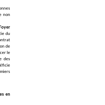
onnes
e non
 Foyer
tie du
ontrat
ion de
cer le
re des
éficie
rmiers
es en