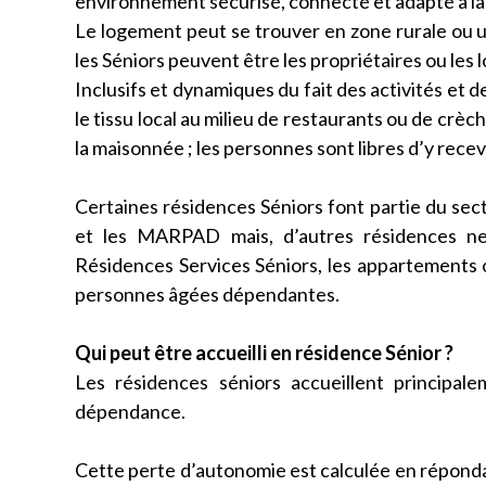
environnement sécurisé, connecté et adapté à la v
Le logement peut se trouver en zone rurale ou 
les Séniors peuvent être les propriétaires ou les l
Inclusifs et dynamiques du fait des activités et 
le tissu local au milieu de restaurants ou de crèc
la maisonnée ; les personnes sont libres d’y recevo
Certaines résidences Séniors font partie du se
et les MARPAD mais, d’autres résidences n
Résidences Services Séniors, les appartements o
personnes âgées dépendantes.
Qui peut être accueilli en résidence Sénior ?
Les résidences séniors accueillent princip
dépendance.
Cette perte d’autonomie est calculée en répondan