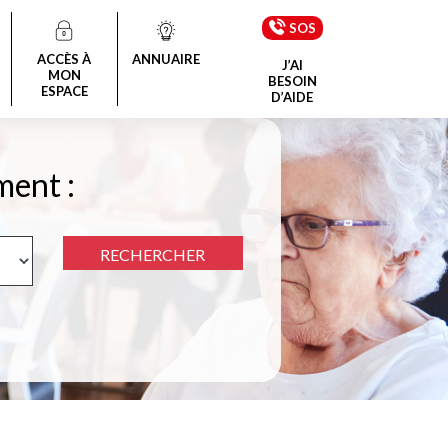
SOS
ACCÈS À
ANNUAIRE
J’AI
MON
BESOIN
ESPACE
D’AIDE
ment :
RECHERCHER