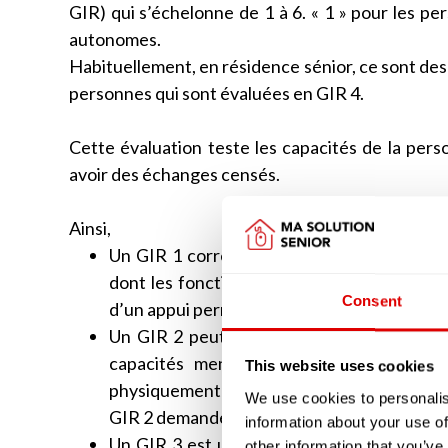
GIR) qui s’échelonne de 1 à 6. « 1 » pour les pe
autonomes.
Habituellement, en résidence sénior, ce sont des
personnes qui sont évaluées en GIR 4.
Cette évaluation teste les capacités de la perso
avoir des échanges censés.
Ainsi,
Un GIR 1 correspondra bien souvent à une
dont les fonctions mentales sont malheur
Consent
d’un appui permanent.
Un GIR 2 peut correspondre, tout comme l
capacités mentales qui ne sont pas tot
This website uses cookies
physiquement autonome mais dont les fonct
We use cookies to personalis
GIR 2 demandera, tout comme le GIR 1, une
information about your use of
Un GIR 3 est une personne âgée qui aura t
other information that you’ve