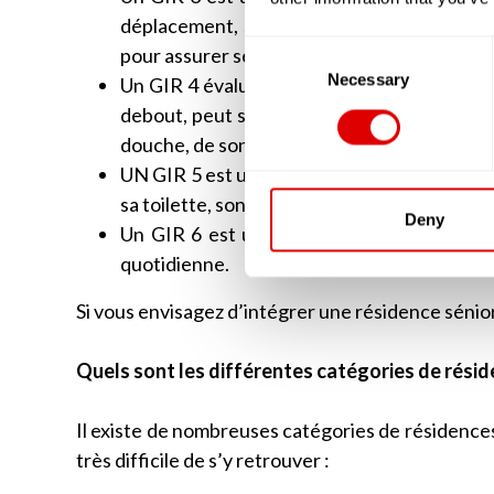
déplacement, seront altérées. Cette person
Consent
pour assurer ses soins corporels.
Selection
Necessary
Un GIR 4 évaluera une personne âgée qui a de
debout, peut se déplacer sans problèmes. E
douche, de son habillage et parfois lors des 
UN GIR 5 est une personne autonome mais q
sa toilette, son ménage ou préparer ses rep
Deny
Un GIR 6 est une personne âgée autonome,
quotidienne.
Si vous envisagez d’intégrer une résidence sénio
Quels sont les différentes catégories de résid
Il existe de nombreuses catégories de résidences 
très difficile de s’y retrouver :