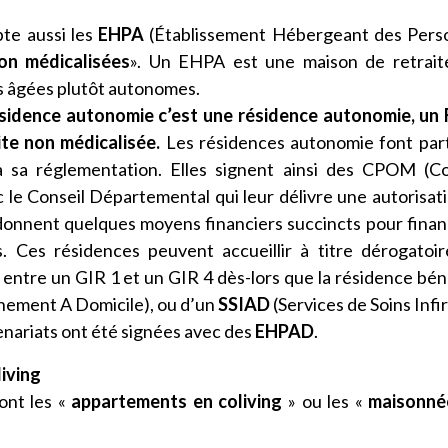
te aussi les
EHPA
(Établissement Hébergeant des Pers
on médicalisées
». Un EHPA est une maison de retrait
s âgées plutôt autonomes.
ésidence autonomie c’est une résidence autonomie, un
te non médicalisée.
Les résidences autonomie font par
à sa réglementation. Elles signent ainsi des CPOM (C
 le Conseil Départemental qui leur délivre une autorisat
 donnent quelques moyens financiers succincts pour finan
. Ces résidences peuvent accueillir à titre dérogatoi
ntre un GIR 1 et un GIR 4 dès-lors que la résidence bén
ement A Domicile), ou d’un
SSIAD
(Services de Soins Infi
enariats ont été signées avec des
EHPAD
.
iving
ont les «
appartements en coliving
» ou les «
maisonné