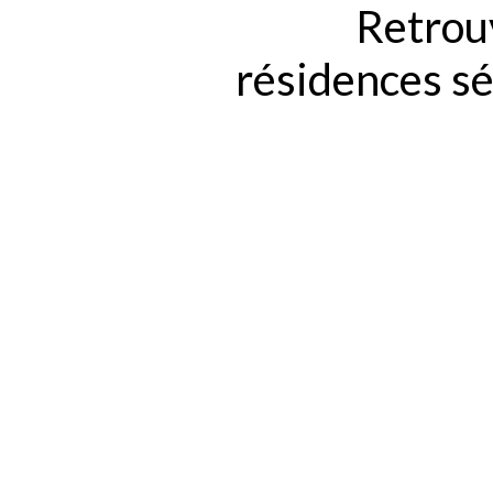
Retrouv
résidences s