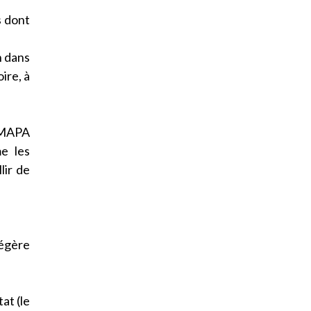
s dont
n dans
ire, à
s MAPA
e les
lir de
égère
at (le