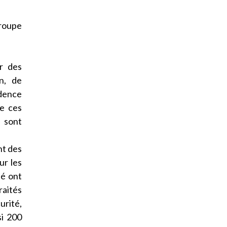
groupe
r des
n, de
idence
de ces
% sont
nt des
ur les
té ont
raités
urité,
si 200