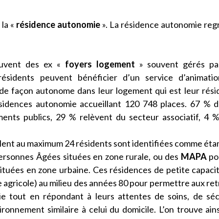
 la «
résidence autonomie
». La résidence autonomie re
uvent des ex «
foyers logement
» souvent gérés pa
résidents peuvent bénéficier d’un service d’animatio
 de façon autonome dans leur logement qui est leur rés
sidences autonomie accueillant 120 748 places. 67 % 
ents publics, 29 % relèvent du secteur associatif, 4 
lent au maximum 24 résidents sont identifiées comme éta
ersonnes Âgées situées en zone rurale, ou des
MAPA
po
tuées en zone urbaine. Ces résidences de petite capaci
e agricole) au milieu des années 80 pour permettre aux ret
ie tout en répondant à leurs attentes de soins, de séc
ronnement similaire à celui du domicile. L’on trouve ain