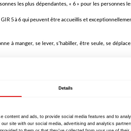
rsonnes les plus dépendantes, « 6 » pour les personnes le
 GIR 5 à 6 qui peuvent être accueillis et exceptionnelleme
nne à manger, se lever, s’habiller, être seule, se déplace
 personne alitée ou assise en permanence dans un faute
eusement très altérées. Cette personne âgée devra béné
Details
e GIR 1, à une personne alitée ou en fauteuil mais av
alement altérées ou, à l’inverse, à une personne qu
ions mentales sont altérées. La personne qui sera éval
e content and ads, to provide social media features and to analy
 surveillance permanente.
 our site with our social media, advertising and analytics partn
oute sa tête, mais dont les facultés physiques, notamm
 provided to them or that they’ve collected from your use of their