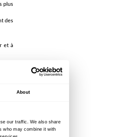
s plus
nt des
r et à
uil et
ficier
About
ec des
i est
uée en
se our traffic. We also share
ers who may combine it with
ent de
 services.