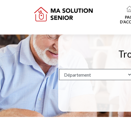
PA
D’ACC
Tro