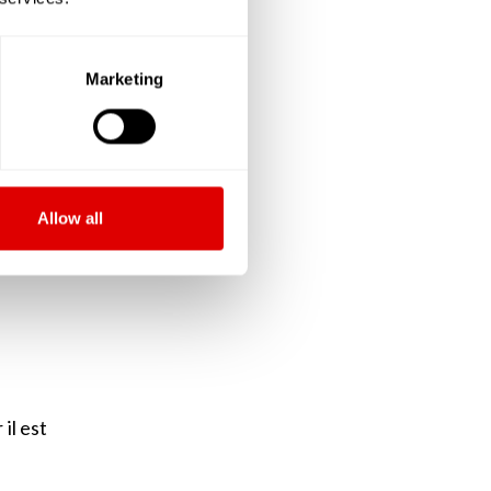
ieure,
Marketing
e fois
 de sa
ssurer
Allow all
la vie
il est