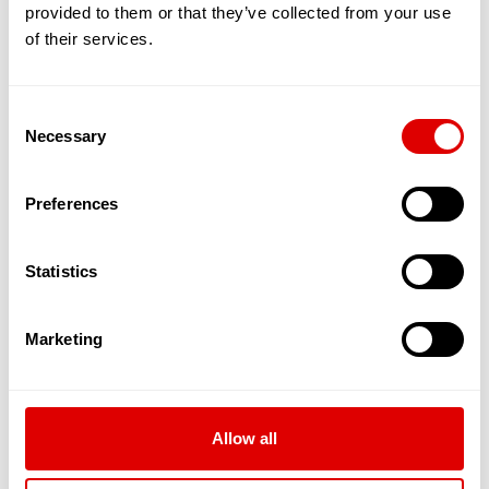
et à notre alimentation. Les EHPAD sont adaptés
provided to them or that they’ve collected from your use
pour prendre en charge ces maladies. Parmi elles,
of their services.
l’on peut trouver :
La maladie d’Alzheimer
qui est une
maladie dégénérative et évolutive, atteint
Consent
en France 900.000 personnes avec environ
Necessary
225.000 nouveaux cas par an. Elle affecte la
Selection
mémoire, les capacités de réflexion et la
capacité à réaliser des gestes simples de la
Preferences
vie quotidienne.
La maladie de Parkinson
est aussi une
maladie neurodégénérative qui empêche le
Statistics
contrôle des mouvements du corps. 200
000 personnes sont diagnostiquées en
France et 25 000 personnes le sont, en
Marketing
sus, chaque année.
L’incontinence apparaît lorsque le
fonctionnement de la vessie mais aussi du
sphincter urinal, qui permet de maintenir
fermée cette dernière, sont altérés.
Allow all
L’AVC (Accident Vasculaire Cérébral)
intervient lorsque le cerveau n’est plus