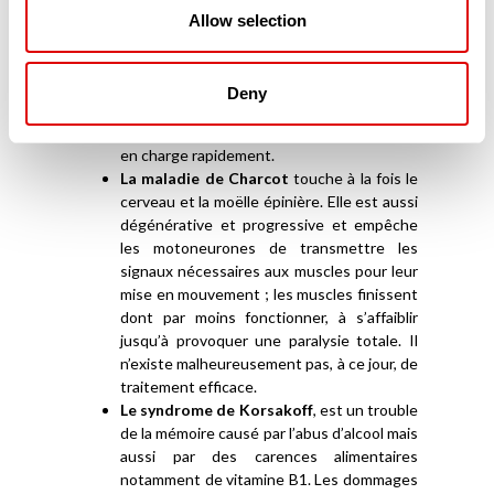
suffisamment irrigué et n’apporte plus ni
Allow selection
l’oxygène, ni les nutriments qui lui sont
nécessaires. Dès-lors, les cellules du
cerveau meurent et provoquent des
Deny
lésions qui peuvent se révéler très
importantes si la personne n’est pas prise
en charge rapidement.
La maladie de Charcot
touche à la fois le
cerveau et la moëlle épinière. Elle est aussi
dégénérative et progressive et empêche
les motoneurones de transmettre les
signaux nécessaires aux muscles pour leur
mise en mouvement ; les muscles finissent
dont par moins fonctionner, à s’affaiblir
jusqu’à provoquer une paralysie totale. Il
n’existe malheureusement pas, à ce jour, de
traitement efficace.
Le syndrome de Korsakoff
, est un trouble
de la mémoire causé par l’abus d’alcool mais
aussi par des carences alimentaires
notamment de vitamine B1. Les dommages