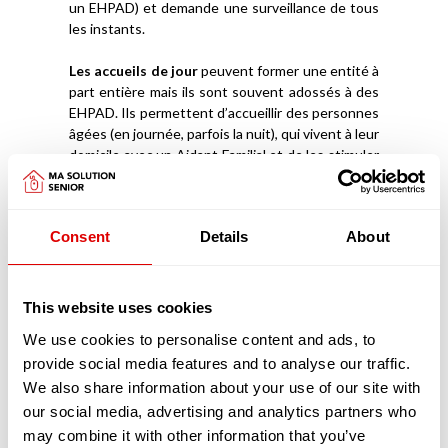
un EHPAD) et demande une surveillance de tous
les instants.
Les accueils de jour
peuvent former une entité à
part entière mais ils sont souvent adossés à des
EHPAD. Ils permettent d’accueillir des personnes
âgées (en journée, parfois la nuit), qui vivent à leur
domicile avec un Aidant Familial et de les stimuler
afin qu’elles puissent rester davantage chez elles.
Ces structures ont aussi l’avantage de donner à
l’Aidant la capacité de souffler, de reprendre des
Consent
Details
About
forces et d’être mieux armé et accompagné pour
prendre soin de la personne âgée.
Découvrez
comment intégrer un EHPAD
This website uses cookies
We use cookies to personalise content and ads, to
Les pathologies liées au vieillissement prises
provide social media features and to analyse our traffic.
en charge dans les EHPAD
Les pathologies liées au vieillissement sont
We also share information about your use of our site with
nombreuses. Elles sont dues à l’augmentation de
our social media, advertising and analytics partners who
l’espérance de vie mais aussi à nos modes de vie
may combine it with other information that you’ve