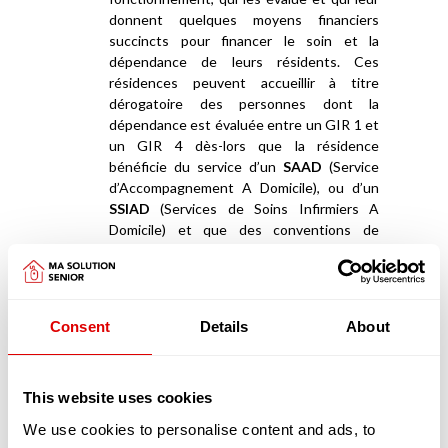
donnent quelques moyens financiers
succincts pour financer le soin et la
dépendance de leurs résidents. Ces
résidences peuvent accueillir à titre
dérogatoire des personnes dont la
dépendance est évaluée entre un GIR 1 et
un GIR 4 dès-lors que la résidence
bénéficie du service d’un
SAAD
(Service
d’Accompagnement A Domicile), ou d’un
SSIAD
(Services de Soins Infirmiers A
Domicile) et que des conventions de
partenariats ont été signées avec des
EHPAD
.
Appartements en coliving et maisonnées en
Consent
Details
About
coliving
La deuxième catégorie de résidences séniors
sont les «
appartements en coliving
» ou les «
maisonnées en coliving
»
This website uses cookies
We use cookies to personalise content and ads, to
Les logements en coliving proposent un habitat