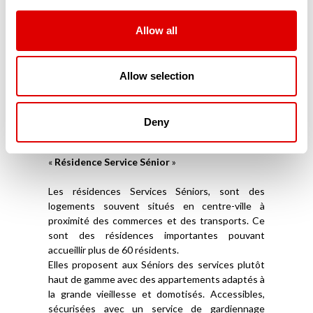
répondent à leurs exigences de sécurité et
d’accessibilité. Parfaitement domotisés, ces
résidences modernes sont connectées aux
Allow all
proches mais aussi aux services d’aide à domicile.
Souvent situés en centre-ville, ces appartements
ou maisonnées en coliving sont souvent privés et
Allow selection
ne reçoivent aucune aide financière publique. Ils
ne font pas partie du secteur médico-social.
Deny
Les Résidences Services Séniors (RSS)
La troisième catégorie de résidence sénior est la
«
Résidence Service Sénior
»
Les résidences Services Séniors, sont des
logements souvent situés en centre-ville à
proximité des commerces et des transports. Ce
sont des résidences importantes pouvant
accueillir plus de 60 résidents.
Elles proposent aux Séniors des services plutôt
haut de gamme avec des appartements adaptés à
la grande vieillesse et domotisés. Accessibles,
sécurisées avec un service de gardiennage