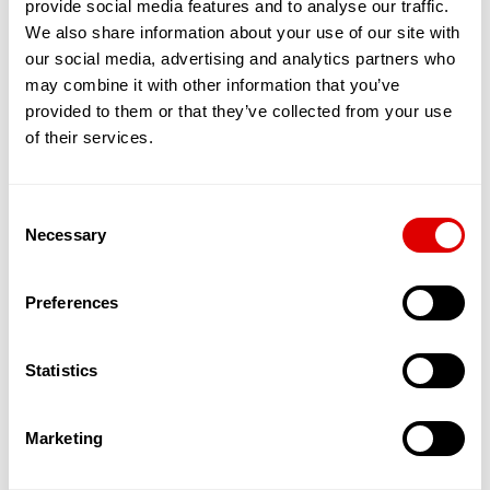
provide social media features and to analyse our traffic.
partagé entre une quinzaine de séniors,
maximum. Tous vivent sous le même toit, en
We also share information about your use of our site with
bénéficiant de chambres et de toilettes privées.
our social media, advertising and analytics partners who
En revanche, le salon, la cuisine et la salle de
may combine it with other information that you’ve
restaurants sont communs.
provided to them or that they’ve collected from your use
L’objectif est de favoriser les interactions, le
of their services.
soutien et l’entraide entre résidents. Ces
nouvelles solutions qui émergent permettent
ainsi aux séniors, en quête de sécurité et d’amitié
Consent
de bénéficier d’un service leur permettant de
Necessary
maintenir une activité physique, sociale et
Selection
cognitive dynamique. L’autonomie est stimulée, la
dépendance reculée.
Preferences
Par ailleurs, des services d’aide à domicile dédiés
à ces appartements partagés et souvent
encadrés par une Maîtresse de Maison in situ,
Statistics
offrent un suivi qualitatif de l’aide et des soins
apportés aux Séniors.
Ces appartements accueillent donc des
Marketing
personnes âgées autonomes dans un cadre
spécialement pensé pour les accueillir et