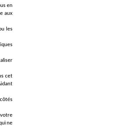
ous en
ée aux
ou les
hiques
aliser
ns cet
Aidant
 côtés
 votre
qui ne