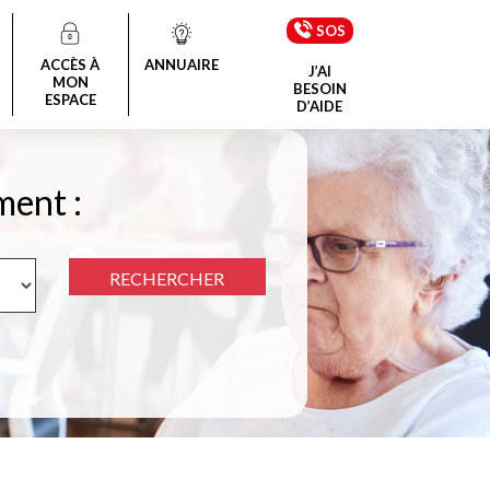
SOS
ACCÈS À
ANNUAIRE
J’AI
MON
BESOIN
ESPACE
D’AIDE
ment :
RECHERCHER