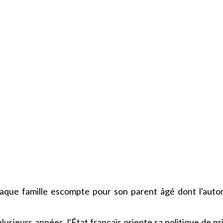
haque famille escompte pour son parent âgé dont l'aut
usieurs années, l'État français oriente sa politique de pr