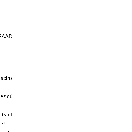
n SAAD
soins
iez dû
nts et
s :