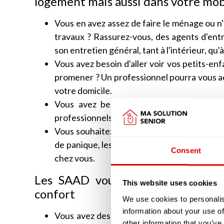
logement mais aussi dans votre mob
Vous en avez assez de faire le ménage ou n'y
travaux ? Rassurez-vous, des agents d'ent
son entretien général, tant à l'intérieur, qu'à
Vous avez besoin d'aller voir vos petits-enf
promener ? Un professionnel pourra vous ac
votre domicile.
Vous avez besoin d'être sécurisé à votr
professionnels offrent une prestation de tél
Vous souhaitez que quelqu'un vous prépare 
de panique, les structures d'aide à domicile
Consent
chez vous.
Les SAAD vous accompagne aussi 
This website uses cookies
confort
We use cookies to personalis
information about your use of
Vous avez des difficultés pour vous habille
other information that you’ve