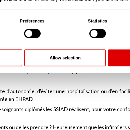
us aider et vous mobiliser.
douche ? Des Auxiliaires de Vie seront mises à votre dispo
s de la vie quotidienne, essentiels, mais qui deviennent p
Preferences
Statistics
 ? Des personnels formés vous appuieront lors de votre to
e de l'ensemble des dispositifs d'appui.
nts, vous ne vous y retrouvez plus ? Des professionnels s
es et bien les vérifier.
Allow selection
Domicile (SSIAD)
vous appuient dans vos s
e d'autonomie, d'éviter une hospitalisation ou d'en facili
ntrée en EHPAD.
s-soignants diplômés les SSIAD réalisent, pour votre confo
ts ou de les prendre ? Heureusement que les infirmiers s