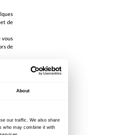
elques
 et de
e vous
ors de
tains
 ? Pas
 repas
About
t de
se our traffic. We also share
ers who may combine it with
 votre
 services.