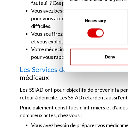
fauteuil ? Ces professionnels sont là pour vo
Vous avez besoin d'aide pour prendre votre 
Consent
pour vous accompagner à accomplir les geste
Selection
Necessary
difficiles.
Vous souffrez de troubles de la continence
et vous expliqueront comment faire bon usag
Votre médecin vous a prescrit des médicame
pour vous rappeler vos prises médicamenteus
Deny
Les Services de Soins Infirmiers à 
médicaux
Les SSIAD ont pour objectifs de prévenir la pert
retour à domicile. Les SSIAD retardent aussi l'e
Principalement constitués d'infirmiers et d'aide
nombreux actes, chez vous :
Vous avez besoin de préparer vos médicamen