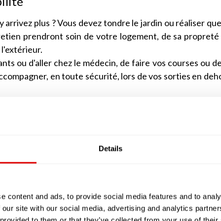
ilité
 arrivez plus ? Vous devez tondre le jardin ou réaliser qu
retien prendront soin de votre logement, de sa propreté
 l'extérieur.
ants ou d'aller chez le médecin, de faire vos courses ou d
compagner, en toute sécurité, lors de vos sorties en deh
e domicile, parce que vous avez peur de chuter ? Cer
éassistance et de dispositifs anti-chutes.
vos repas ou fasse vos courses, voire vous aide à manger
 ce chargent de tout ! Parfois elles vous livrent même des
Details
à domicile dans vos soins d'hygiène e
e content and ads, to provide social media features and to analy
 our site with our social media, advertising and analytics partn
r ou vous reposer, à vous déplacer dans votre lit ou dans
 provided to them or that they’ve collected from your use of their