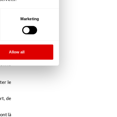
sition
arfois
Marketing
ilette
ont là
Allow all
oins
ter le
rt, de
ont là