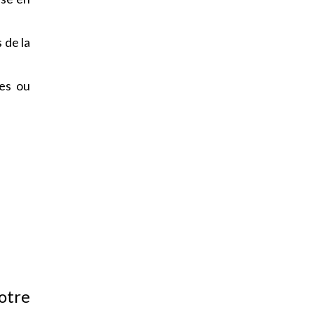
 de la
les ou
otre