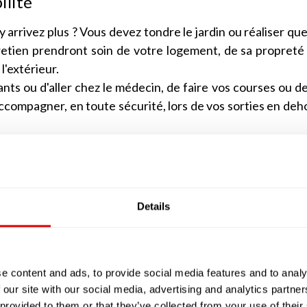
ilité
 arrivez plus ? Vous devez tondre le jardin ou réaliser qu
retien prendront soin de votre logement, de sa propreté
 l'extérieur.
ants ou d'aller chez le médecin, de faire vos courses ou d
compagner, en toute sécurité, lors de vos sorties en deh
e domicile, parce que vous avez peur de chuter ? Cer
éassistance et de dispositifs anti-chutes.
vos repas ou fasse vos courses, voire vous aide à manger
 ce chargent de tout ! Parfois elles vous livrent même des
Details
à domicile dans vos soins d'hygiène e
e content and ads, to provide social media features and to analy
 our site with our social media, advertising and analytics partn
r ou vous reposer, à vous déplacer dans votre lit ou dans
 provided to them or that they’ve collected from your use of their