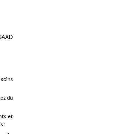
n SAAD
soins
iez dû
nts et
s :