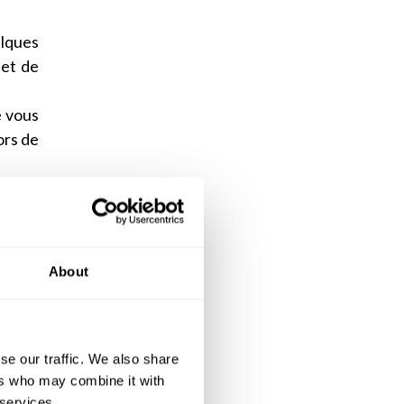
elques
 et de
e vous
ors de
tains
 ? Pas
 repas
About
t de
se our traffic. We also share
ers who may combine it with
 votre
 services.