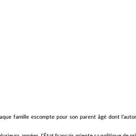
haque famille escompte pour son parent âgé dont l'aut
usieurs années, l'État français oriente sa politique de pr