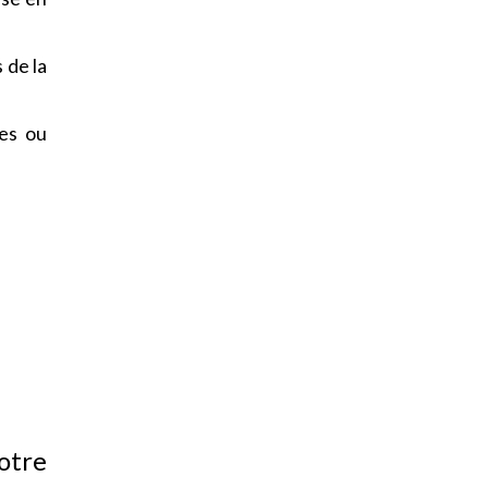
 de la
les ou
otre