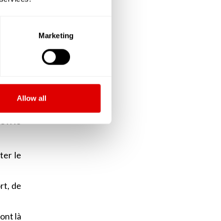
sition
arfois
Marketing
ilette
ont là
Allow all
oins
ter le
rt, de
ont là