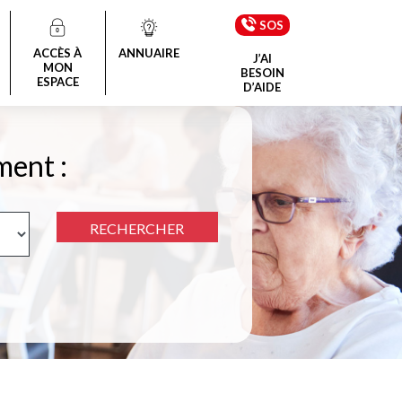
SOS
ACCÈS À
ANNUAIRE
J’AI
MON
BESOIN
ESPACE
D’AIDE
ment :
RECHERCHER