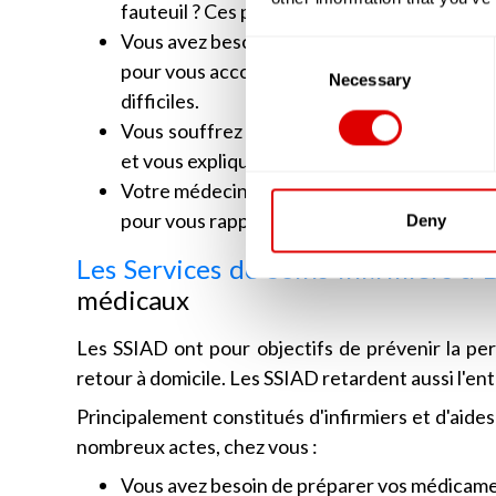
fauteuil ? Ces professionnels sont là pour vo
Vous avez besoin d'aide pour prendre votre 
Consent
pour vous accompagner à accomplir les geste
Selection
Necessary
difficiles.
Vous souffrez de troubles de la continence
et vous expliqueront comment faire bon usag
Votre médecin vous a prescrit des médicame
pour vous rappeler vos prises médicamenteus
Deny
Les Services de Soins Infirmiers à 
médicaux
Les SSIAD ont pour objectifs de prévenir la pert
retour à domicile. Les SSIAD retardent aussi l'e
Principalement constitués d'infirmiers et d'aide
nombreux actes, chez vous :
Vous avez besoin de préparer vos médicamen