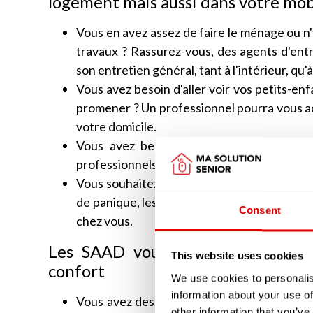
logement mais aussi dans votre mob
Vous en avez assez de faire le ménage ou n'y
travaux ? Rassurez-vous, des agents d'ent
son entretien général, tant à l'intérieur, qu'à
Vous avez besoin d'aller voir vos petits-enf
promener ? Un professionnel pourra vous ac
votre domicile.
Vous avez besoin d'être sécurisé à votr
professionnels offrent une prestation de tél
Vous souhaitez que quelqu'un vous prépare 
de panique, les structures d'aide à domicile
Consent
chez vous.
Les SAAD vous accompagne aussi 
This website uses cookies
confort
We use cookies to personalis
information about your use of
Vous avez des difficultés pour vous habille
other information that you’ve