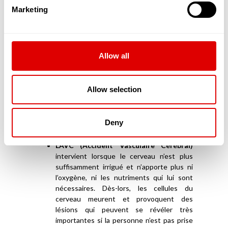
mémoire, les capacités de réflexion et la
Marketing
capacité à réaliser des gestes simples de la
vie quotidienne.
La maladie de Parkinson
est aussi une
maladie neurodégénérative qui empêche le
Allow all
contrôle des mouvements du corps. 200
000 personnes sont diagnostiquées en
France et 25 000 personnes le sont, en
Allow selection
sus, chaque année.
L’incontinence apparaît lorsque le
fonctionnement de la vessie mais aussi du
Deny
sphincter urinal, qui permet de maintenir
fermée cette dernière, sont altérés.
L’AVC (Accident Vasculaire Cérébral)
intervient lorsque le cerveau n’est plus
suffisamment irrigué et n’apporte plus ni
l’oxygène, ni les nutriments qui lui sont
nécessaires. Dès-lors, les cellules du
cerveau meurent et provoquent des
lésions qui peuvent se révéler très
importantes si la personne n’est pas prise