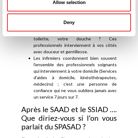
Allow selection
accompagnement (ESA – Équipes
Spécialisées Alzheimer-) à votre domicile et
vous aide vous, l'Aidant familial, mais aussi
Deny
votre proche, malade.
Vous avez besoin d'appui pour votre
toilette, votre douche ? Ces
professionnels interviennent à vos côtés
avec douceur et gentillesse.
Les infirmiers coordonnent bien souvent
l'ensemble des professionnels soignants
qui interviennent à votre domicile (Services
d'aides à domicile, kinésithérapeutes,
médecins) ; c'est une personne de
confiance qui ne vous oubliera jamais avec
un service 7 jours sur 7.
Après le SAAD et le SSIAD ….
Que diriez-vous si l'on vous
parlait du SPASAD ?