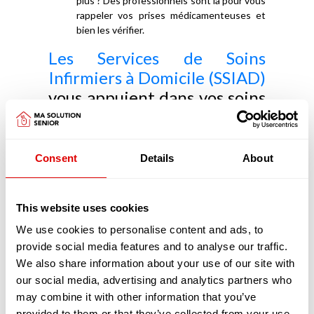
plus ? Des professionnels sont là pour vous
rappeler vos prises médicamenteuses et
bien les vérifier.
Les Services de Soins
Infirmiers à Domicile (SSIAD)
vous appuient dans vos soins
médicaux
Les SSIAD ont pour objectifs de prévenir la perte
Consent
Details
About
d'autonomie, d'éviter une hospitalisation ou d'en
faciliter le retour à domicile. Les SSIAD retardent
aussi l'entrée en EHPAD.
This website uses cookies
Principalement constitués d'infirmiers et d'aides-
soignants diplômés les SSIAD réalisent, pour
We use cookies to personalise content and ads, to
votre confort, de nombreux actes, chez vous :
provide social media features and to analyse our traffic.
Vous avez besoin de préparer vos
We also share information about your use of our site with
médicaments ou de les prendre ?
our social media, advertising and analytics partners who
Heureusement que les infirmiers sont là
may combine it with other information that you’ve
pour préparer vos piluliers afin que vous
provided to them or that they’ve collected from your use