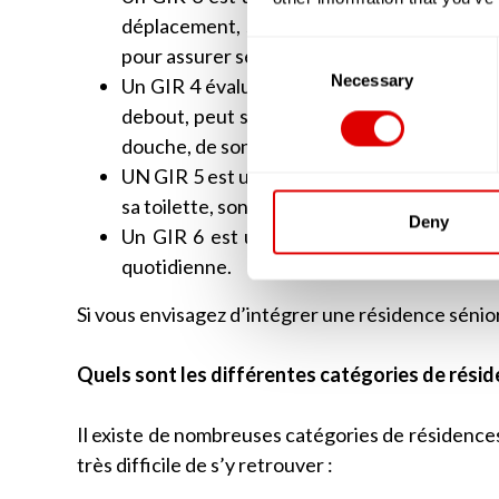
déplacement, seront altérées. Cette person
Consent
pour assurer ses soins corporels.
Selection
Necessary
Un GIR 4 évaluera une personne âgée qui a de
debout, peut se déplacer sans problèmes. E
douche, de son habillage et parfois lors des 
UN GIR 5 est une personne autonome mais q
sa toilette, son ménage ou préparer ses rep
Deny
Un GIR 6 est une personne âgée autonome,
quotidienne.
Si vous envisagez d’intégrer une résidence sénio
Quels sont les différentes catégories de résid
Il existe de nombreuses catégories de résidences 
très difficile de s’y retrouver :