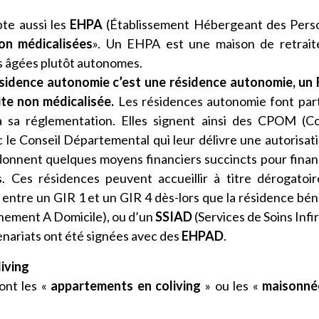
te aussi les
EHPA
(Établissement Hébergeant des Pers
on médicalisées
». Un EHPA est une maison de retrait
s âgées plutôt autonomes.
ésidence autonomie c’est une résidence autonomie, un
te non médicalisée.
Les résidences autonomie font par
à sa réglementation. Elles signent ainsi des CPOM (C
 le Conseil Départemental qui leur délivre une autorisat
 donnent quelques moyens financiers succincts pour finan
. Ces résidences peuvent accueillir à titre dérogatoi
ntre un GIR 1 et un GIR 4 dès-lors que la résidence bén
ement A Domicile), ou d’un
SSIAD
(Services de Soins Infi
enariats ont été signées avec des
EHPAD
.
iving
ont les «
appartements en coliving
» ou les «
maisonné