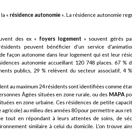
 la «
résidence autonomie
». La résidence autonomie re
uvent des ex «
foyers logement
» souvent gérés pa
résidents peuvent bénéficier d’un service d’animatio
 de façon autonome dans leur logement qui est leur rés
sidences autonomie accueillant 120 748 places. 67 % 
ents publics, 29 % relèvent du secteur associatif, 4 
lent au maximum 24 résidents sont identifiées comme éta
ersonnes Âgées situées en zone rurale, ou des
MAPA
po
tuées en zone urbaine. Ces résidences de petite capaci
e agricole) au milieu des années 80 pour permettre aux ret
ie tout en répondant à leurs attentes de soins, de séc
ronnement similaire à celui du domicile. L’on trouve ain