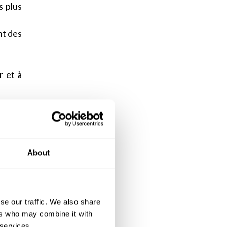
s plus
nt des
r et à
uil et
ficier
About
ec des
i est
uée en
se our traffic. We also share
ers who may combine it with
ent de
 services.