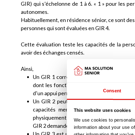
GIR) qui s’échelonne de 1 à 6. « 1 » pour les pe
autonomes.
Habituellement, en résidence sénior, ce sont des
personnes qui sont évaluées en GIR 4.
Cette évaluation teste les capacités de la perso
avoir des échanges censés.
Ainsi,
Un GIR 1 correspondra bien souvent à une
dont les fonctions mentales sont malheur
Consent
d’un appui permanent.
Un GIR 2 peut correspondre, tout comme l
capacités mentales qui ne sont pas tot
This website uses cookies
physiquement autonome mais dont les fonct
We use cookies to personalis
GIR 2 demandera, tout comme le GIR 1, une
information about your use of
Un GIR 3 est une personne âgée qui aura t
other information that you’ve