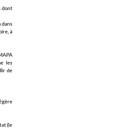
s dont
n dans
ire, à
s MAPA
e les
lir de
égère
at (le