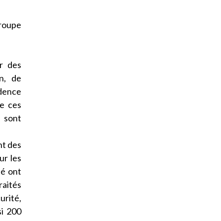
groupe
r des
n, de
idence
de ces
% sont
nt des
ur les
té ont
raités
urité,
si 200