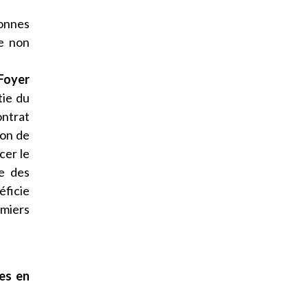
onnes
e non
 Foyer
tie du
ontrat
ion de
cer le
re des
éficie
rmiers
es en