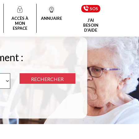
SOS
ACCÈS À
ANNUAIRE
J’AI
MON
BESOIN
ESPACE
D’AIDE
ment :
RECHERCHER