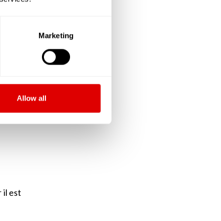
ieure,
Marketing
e fois
 de sa
ssurer
Allow all
la vie
il est