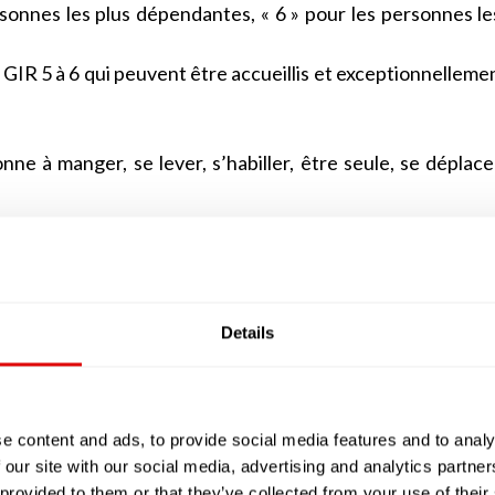
rsonnes les plus dépendantes, « 6 » pour les personnes le
 GIR 5 à 6 qui peuvent être accueillis et exceptionnelleme
nne à manger, se lever, s’habiller, être seule, se déplace
 personne alitée ou assise en permanence dans un faute
eusement très altérées. Cette personne âgée devra béné
Details
e GIR 1, à une personne alitée ou en fauteuil mais av
alement altérées ou, à l’inverse, à une personne qu
ions mentales sont altérées. La personne qui sera éval
e content and ads, to provide social media features and to analy
 surveillance permanente.
 our site with our social media, advertising and analytics partn
oute sa tête, mais dont les facultés physiques, notamm
 provided to them or that they’ve collected from your use of their