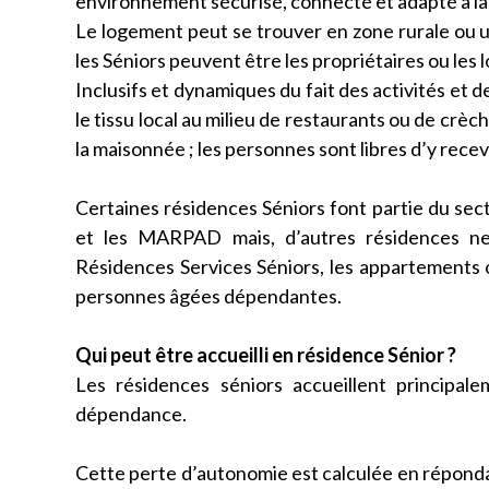
environnement sécurisé, connecté et adapté à la v
Le logement peut se trouver en zone rurale ou 
les Séniors peuvent être les propriétaires ou les l
Inclusifs et dynamiques du fait des activités et 
le tissu local au milieu de restaurants ou de crèc
la maisonnée ; les personnes sont libres d’y recevo
Certaines résidences Séniors font partie du se
et les MARPAD mais, d’autres résidences n
Résidences Services Séniors, les appartements o
personnes âgées dépendantes.
Qui peut être accueilli en résidence Sénior ?
Les résidences séniors accueillent princip
dépendance.
Cette perte d’autonomie est calculée en répondan