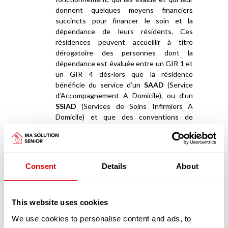
donnent quelques moyens financiers
succincts pour financer le soin et la
dépendance de leurs résidents. Ces
résidences peuvent accueillir à titre
dérogatoire des personnes dont la
dépendance est évaluée entre un GIR 1 et
un GIR 4 dès-lors que la résidence
bénéficie du service d’un
SAAD
(Service
d’Accompagnement A Domicile), ou d’un
SSIAD
(Services de Soins Infirmiers A
Domicile) et que des conventions de
partenariats ont été signées avec des
EHPAD
.
Appartements en coliving et maisonnées en
Consent
Details
About
coliving
La deuxième catégorie de résidences séniors
sont les «
appartements en coliving
» ou les «
maisonnées en coliving
»
This website uses cookies
We use cookies to personalise content and ads, to
Les logements en coliving proposent un habitat