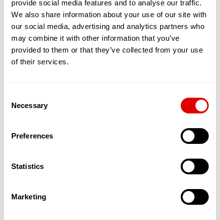
provide social media features and to analyse our traffic.
partagé entre une quinzaine de séniors,
maximum. Tous vivent sous le même toit, en
We also share information about your use of our site with
bénéficiant de chambres et de toilettes privées.
our social media, advertising and analytics partners who
En revanche, le salon, la cuisine et la salle de
may combine it with other information that you’ve
restaurants sont communs.
provided to them or that they’ve collected from your use
L’objectif est de favoriser les interactions, le
of their services.
soutien et l’entraide entre résidents. Ces
nouvelles solutions qui émergent permettent
ainsi aux séniors, en quête de sécurité et d’amitié
Consent
de bénéficier d’un service leur permettant de
Necessary
maintenir une activité physique, sociale et
Selection
cognitive dynamique. L’autonomie est stimulée, la
dépendance reculée.
Preferences
Par ailleurs, des services d’aide à domicile dédiés
à ces appartements partagés et souvent
encadrés par une Maîtresse de Maison in situ,
Statistics
offrent un suivi qualitatif de l’aide et des soins
apportés aux Séniors.
Ces appartements accueillent donc des
Marketing
personnes âgées autonomes dans un cadre
spécialement pensé pour les accueillir et