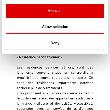
répondent à leurs exigences de sécurité et
d’accessibilité. Parfaitement domotisés, ces
résidences modernes sont connectées aux
Allow all
proches mais aussi aux services d’aide à domicile.
Souvent situés en centre-ville, ces appartements
ou maisonnées en coliving sont souvent privés et
Allow selection
ne reçoivent aucune aide financière publique. Ils
ne font pas partie du secteur médico-social.
Deny
Les Résidences Services Séniors (RSS)
La troisième catégorie de résidence sénior est la
«
Résidence Service Sénior
»
Les résidences Services Séniors, sont des
logements souvent situés en centre-ville à
proximité des commerces et des transports. Ce
sont des résidences importantes pouvant
accueillir plus de 60 résidents.
Elles proposent aux Séniors des services plutôt
haut de gamme avec des appartements adaptés à
la grande vieillesse et domotisés. Accessibles,
sécurisées avec un service de gardiennage