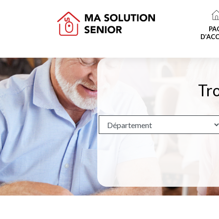
PA
D’ACC
Tro