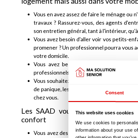
logement mais aussi dans votre mob
Vous en avez assez de faire le ménage ou n'y
travaux ? Rassurez-vous, des agents d'ent
son entretien général, tant à l'intérieur, qu'à
Vous avez besoin d'aller voir vos petits-enf
promener ? Un professionnel pourra vous ac
votre domicile.
Vous avez besoin d'être sécurisé à votr
professionnels offrent une prestation de tél
Vous souhaitez que quelqu'un vous prépare 
de panique, les structures d'aide à domicile
Consent
chez vous.
Les SAAD vous accompagne aussi 
This website uses cookies
confort
We use cookies to personalis
information about your use of
Vous avez des difficultés pour vous habille
other information that you’ve