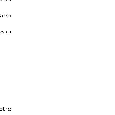
 de la
les ou
otre