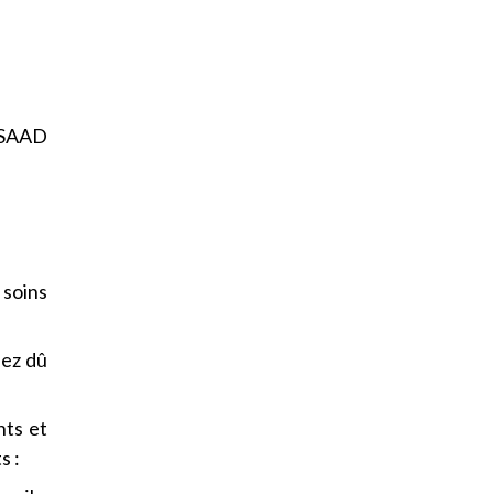
n SAAD
soins
iez dû
nts et
s :