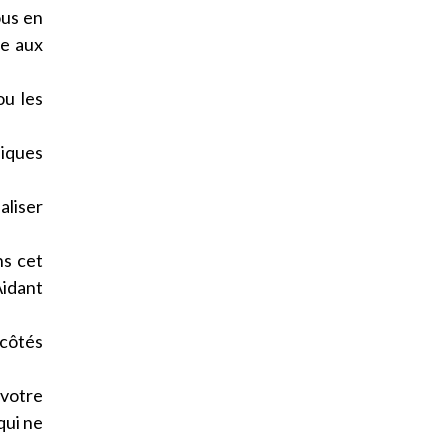
ous en
ée aux
ou les
hiques
aliser
ns cet
Aidant
 côtés
 votre
qui ne