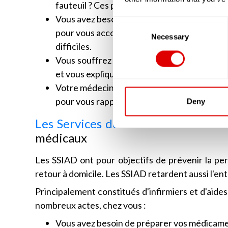
fauteuil ? Ces professionnels sont là pour vo
Vous avez besoin d'aide pour prendre votre 
Consent
pour vous accompagner à accomplir les geste
Selection
Necessary
difficiles.
Vous souffrez de troubles de la continence
et vous expliqueront comment faire bon usag
Votre médecin vous a prescrit des médicame
pour vous rappeler vos prises médicamenteus
Deny
Les Services de Soins Infirmiers à 
médicaux
Les SSIAD ont pour objectifs de prévenir la pert
retour à domicile. Les SSIAD retardent aussi l'e
Principalement constitués d'infirmiers et d'aide
nombreux actes, chez vous :
Vous avez besoin de préparer vos médicamen