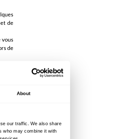
elques
 et de
e vous
ors de
tains
 ? Pas
 repas
About
t de
se our traffic. We also share
ers who may combine it with
 votre
 services.