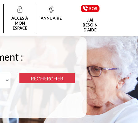
SOS
ACCÈS À
ANNUAIRE
J’AI
MON
BESOIN
ESPACE
D’AIDE
ment :
RECHERCHER