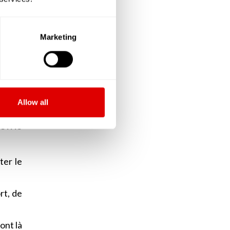
sition
arfois
Marketing
ilette
ont là
Allow all
oins
ter le
rt, de
ont là