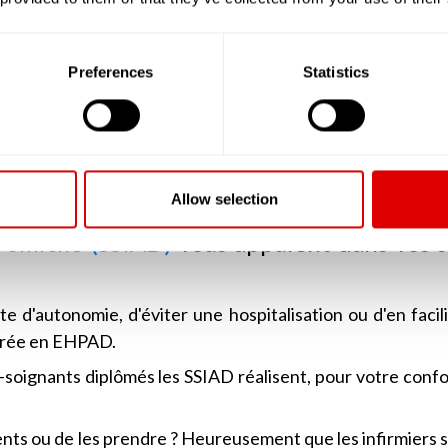
us aider et vous mobiliser.
douche ? Des Auxiliaires de Vie seront mises à votre dispo
s de la vie quotidienne, essentiels, mais qui deviennent p
Preferences
Statistics
 ? Des personnels formés vous appuieront lors de votre to
e de l'ensemble des dispositifs d'appui.
nts, vous ne vous y retrouvez plus ? Des professionnels s
es et bien les vérifier.
Allow selection
Domicile (SSIAD)
vous appuient dans vos s
e d'autonomie, d'éviter une hospitalisation ou d'en facili
ntrée en EHPAD.
s-soignants diplômés les SSIAD réalisent, pour votre confo
ts ou de les prendre ? Heureusement que les infirmiers s