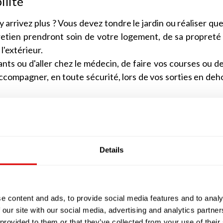
ilité
 arrivez plus ? Vous devez tondre le jardin ou réaliser qu
retien prendront soin de votre logement, de sa propreté
 l'extérieur.
ants ou d'aller chez le médecin, de faire vos courses ou d
compagner, en toute sécurité, lors de vos sorties en deh
e domicile, parce que vous avez peur de chuter ? Cer
éassistance et de dispositifs anti-chutes.
vos repas ou fasse vos courses, voire vous aide à manger
 ce chargent de tout ! Parfois elles vous livrent même des
Details
à domicile dans vos soins d'hygiène e
e content and ads, to provide social media features and to analy
 our site with our social media, advertising and analytics partn
r ou vous reposer, à vous déplacer dans votre lit ou dans
 provided to them or that they’ve collected from your use of their