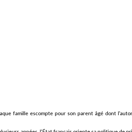
haque famille escompte pour son parent âgé dont l'aut
usieurs années, l'État français oriente sa politique de pr