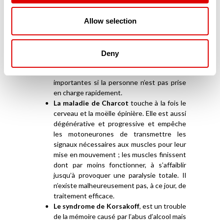
L’AVC (Accident Vasculaire Cérébral)
intervient lorsque le cerveau n’est plus
Allow selection
suffisamment irrigué et n’apporte plus ni
l’oxygène, ni les nutriments qui lui sont
nécessaires. Dès-lors, les cellules du
Deny
cerveau meurent et provoquent des
lésions qui peuvent se révéler très
importantes si la personne n’est pas prise
en charge rapidement.
La maladie de Charcot
touche à la fois le
cerveau et la moëlle épinière. Elle est aussi
dégénérative et progressive et empêche
les motoneurones de transmettre les
signaux nécessaires aux muscles pour leur
mise en mouvement ; les muscles finissent
dont par moins fonctionner, à s’affaiblir
jusqu’à provoquer une paralysie totale. Il
n’existe malheureusement pas, à ce jour, de
traitement efficace.
Le syndrome de Korsakoff
, est un trouble
de la mémoire causé par l’abus d’alcool mais