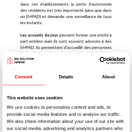
dans ces établissements la perte d’autonomie
des résidents est très importante (plus que dans
un EHPAD) et demande une surveillance de tous
les instants.
Les accueils de jour
peuvent former une entité à
part entière mais ils sont souvent adossés à des
EHPAD. Ils permettent d’accueillir des personnes
âgées (en journée, parfois la nuit), qui vivent à leur
domicile avec un Aidant Familial et de les stimuler
afin qu’elles puissent rester davantage chez elles.
Ces structures ont aussi l’avantage de donner à
Consent
Details
About
l’Aidant la capacité de souffler, de reprendre des
forces et d’être mieux armé et accompagné pour
prendre soin de la personne âgée.
This website uses cookies
Découvrez
comment intégrer un EHPAD
We use cookies to personalise content and ads, to
provide social media features and to analyse our traffic.
Les pathologies liées au vieillissement prises
We also share information about your use of our site with
en charge dans les EHPAD
Les pathologies liées au vieillissement sont
our social media, advertising and analytics partners who