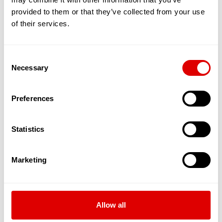
Heureusement que les infirmiers sont là
provided to them or that they’ve collected from your use
pour préparer vos piluliers afin que vous
of their services.
puissiez vous soigner en toute sécurité et
autonomie. Si vous en avez le besoin
impérieux, ils peuvent aussi vous aider à
Consent
leur prise, mais celle-ci est souvent
Necessary
déléguée aux Auxiliaires de Vie à Domicile.
Selection
Vous êtes tombé(e), vous vous êtes fait
mal et avez besoin de soins pour faire vos
Preferences
pansements ou les changer ? Ces
professionnels sont à votre service, ils se
chargent de tout.
Statistics
Vous êtes en situation de handicap ? Tous
les infirmiers sont spécialement formés,
attentifs et empathiques pour arriver à ce
Marketing
que vos soins soient les meilleurs
possibles.
Vous revenez d'hospitalisation ? Vous avez
une maladie chronique ? Les infirmiers
peuvent aussi réaliser toutes les
Allow all
perfusions qui vous seront nécessaires.