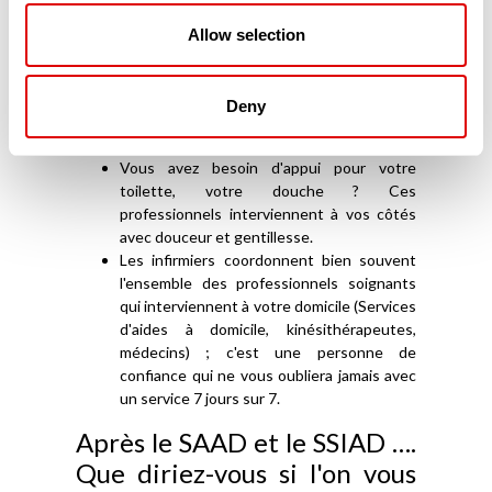
Vous ou votre conjoint souffrez de la
maladie d'Alzheimer ? Certaines équipes
Allow selection
sont spécialisées dans cet
accompagnement (ESA – Équipes
Spécialisées Alzheimer-) à votre domicile et
Deny
vous aide vous, l'Aidant familial, mais aussi
votre proche, malade.
Vous avez besoin d'appui pour votre
toilette, votre douche ? Ces
professionnels interviennent à vos côtés
avec douceur et gentillesse.
Les infirmiers coordonnent bien souvent
l'ensemble des professionnels soignants
qui interviennent à votre domicile (Services
d'aides à domicile, kinésithérapeutes,
médecins) ; c'est une personne de
confiance qui ne vous oubliera jamais avec
un service 7 jours sur 7.
Après le SAAD et le SSIAD ….
Que diriez-vous si l'on vous