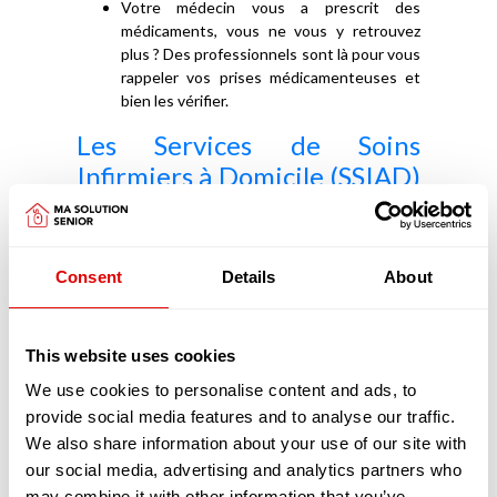
Votre médecin vous a prescrit des
médicaments, vous ne vous y retrouvez
plus ? Des professionnels sont là pour vous
rappeler vos prises médicamenteuses et
bien les vérifier.
Les Services de Soins
Infirmiers à Domicile (SSIAD)
vous appuient dans vos soins
médicaux
Consent
Details
About
Les SSIAD ont pour objectifs de prévenir la perte
d'autonomie, d'éviter une hospitalisation ou d'en
faciliter le retour à domicile. Les SSIAD retardent
aussi l'entrée en EHPAD.
This website uses cookies
Principalement constitués d'infirmiers et d'aides-
We use cookies to personalise content and ads, to
soignants diplômés les SSIAD réalisent, pour
provide social media features and to analyse our traffic.
votre confort, de nombreux actes, chez vous :
We also share information about your use of our site with
Vous avez besoin de préparer vos
our social media, advertising and analytics partners who
médicaments ou de les prendre ?
may combine it with other information that you’ve