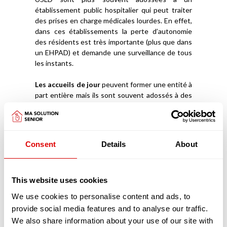
établissement public hospitalier qui peut traiter
des prises en charge médicales lourdes. En effet,
dans ces établissements la perte d’autonomie
des résidents est très importante (plus que dans
un EHPAD) et demande une surveillance de tous
les instants.
Les accueils de jour
peuvent former une entité à
part entière mais ils sont souvent adossés à des
EHPAD. Ils permettent d’accueillir des personnes
âgées (en journée, parfois la nuit), qui vivent à leur
domicile avec un Aidant Familial et de les stimuler
afin qu’elles puissent rester davantage chez elles.
Consent
Details
About
Ces structures ont aussi l’avantage de donner à
l’Aidant la capacité de souffler, de reprendre des
forces et d’être mieux armé et accompagné pour
This website uses cookies
prendre soin de la personne âgée.
We use cookies to personalise content and ads, to
Découvrez
comment intégrer un EHPAD
provide social media features and to analyse our traffic.
We also share information about your use of our site with
Les pathologies liées au vieillissement prises