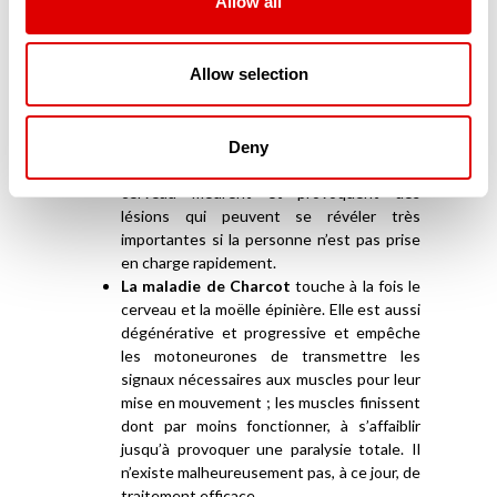
Allow all
fonctionnement de la vessie mais aussi du
sphincter urinal, qui permet de maintenir
fermée cette dernière, sont altérés.
Allow selection
L’AVC (Accident Vasculaire Cérébral)
intervient lorsque le cerveau n’est plus
suffisamment irrigué et n’apporte plus ni
l’oxygène, ni les nutriments qui lui sont
Deny
nécessaires. Dès-lors, les cellules du
cerveau meurent et provoquent des
lésions qui peuvent se révéler très
importantes si la personne n’est pas prise
en charge rapidement.
La maladie de Charcot
touche à la fois le
cerveau et la moëlle épinière. Elle est aussi
dégénérative et progressive et empêche
les motoneurones de transmettre les
signaux nécessaires aux muscles pour leur
mise en mouvement ; les muscles finissent
dont par moins fonctionner, à s’affaiblir
jusqu’à provoquer une paralysie totale. Il
n’existe malheureusement pas, à ce jour, de
traitement efficace.