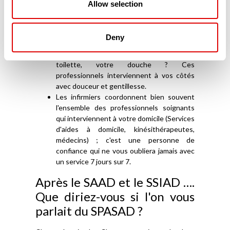
Allow selection
accompagnement (ESA – Équipes
Spécialisées Alzheimer-) à votre domicile et
vous aide vous, l'Aidant familial, mais aussi
Deny
votre proche, malade.
Vous avez besoin d'appui pour votre
toilette, votre douche ? Ces
professionnels interviennent à vos côtés
avec douceur et gentillesse.
Les infirmiers coordonnent bien souvent
l'ensemble des professionnels soignants
qui interviennent à votre domicile (Services
d'aides à domicile, kinésithérapeutes,
médecins) ; c'est une personne de
confiance qui ne vous oubliera jamais avec
un service 7 jours sur 7.
Après le SAAD et le SSIAD ….
Que diriez-vous si l'on vous
parlait du SPASAD ?