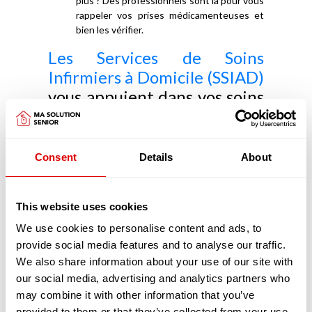
plus ? Des professionnels sont là pour vous
rappeler vos prises médicamenteuses et
bien les vérifier.
Les Services de Soins
Infirmiers à Domicile (SSIAD)
vous appuient dans vos soins
médicaux
Les SSIAD ont pour objectifs de prévenir la perte
Consent
Details
About
d'autonomie, d'éviter une hospitalisation ou d'en
faciliter le retour à domicile. Les SSIAD retardent
aussi l'entrée en EHPAD.
This website uses cookies
Principalement constitués d'infirmiers et d'aides-
soignants diplômés les SSIAD réalisent, pour
We use cookies to personalise content and ads, to
votre confort, de nombreux actes, chez vous :
provide social media features and to analyse our traffic.
Vous avez besoin de préparer vos
We also share information about your use of our site with
médicaments ou de les prendre ?
our social media, advertising and analytics partners who
Heureusement que les infirmiers sont là
may combine it with other information that you’ve
pour préparer vos piluliers afin que vous
provided to them or that they’ve collected from your use