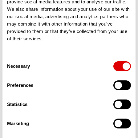
provide social media features and to analyse our traffic.
partagé entre une quinzaine de séniors,
maximum. Tous vivent sous le même toit, en
We also share information about your use of our site with
bénéficiant de chambres et de toilettes privées.
our social media, advertising and analytics partners who
En revanche, le salon, la cuisine et la salle de
may combine it with other information that you’ve
restaurants sont communs.
provided to them or that they’ve collected from your use
L’objectif est de favoriser les interactions, le
of their services.
soutien et l’entraide entre résidents. Ces
nouvelles solutions qui émergent permettent
ainsi aux séniors, en quête de sécurité et d’amitié
Consent
de bénéficier d’un service leur permettant de
Necessary
maintenir une activité physique, sociale et
Selection
cognitive dynamique. L’autonomie est stimulée, la
dépendance reculée.
Preferences
Par ailleurs, des services d’aide à domicile dédiés
à ces appartements partagés et souvent
encadrés par une Maîtresse de Maison in situ,
Statistics
offrent un suivi qualitatif de l’aide et des soins
apportés aux Séniors.
Ces appartements accueillent donc des
Marketing
personnes âgées autonomes dans un cadre
spécialement pensé pour les accueillir et