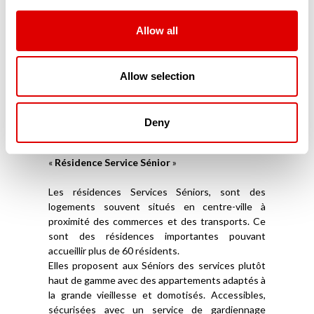
répondent à leurs exigences de sécurité et
d’accessibilité. Parfaitement domotisés, ces
résidences modernes sont connectées aux
Allow all
proches mais aussi aux services d’aide à domicile.
Souvent situés en centre-ville, ces appartements
ou maisonnées en coliving sont souvent privés et
Allow selection
ne reçoivent aucune aide financière publique. Ils
ne font pas partie du secteur médico-social.
Deny
Les Résidences Services Séniors (RSS)
La troisième catégorie de résidence sénior est la
«
Résidence Service Sénior
»
Les résidences Services Séniors, sont des
logements souvent situés en centre-ville à
proximité des commerces et des transports. Ce
sont des résidences importantes pouvant
accueillir plus de 60 résidents.
Elles proposent aux Séniors des services plutôt
haut de gamme avec des appartements adaptés à
la grande vieillesse et domotisés. Accessibles,
sécurisées avec un service de gardiennage