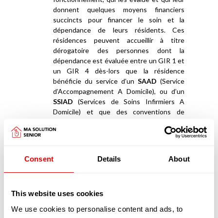
donnent quelques moyens financiers
succincts pour financer le soin et la
dépendance de leurs résidents. Ces
résidences peuvent accueillir à titre
dérogatoire des personnes dont la
dépendance est évaluée entre un GIR 1 et
un GIR 4 dès-lors que la résidence
bénéficie du service d’un
SAAD
(Service
d’Accompagnement A Domicile), ou d’un
SSIAD
(Services de Soins Infirmiers A
Domicile) et que des conventions de
partenariats ont été signées avec des
EHPAD
.
Appartements en coliving et maisonnées en
Consent
Details
About
coliving
La deuxième catégorie de résidences séniors
sont les «
appartements en coliving
» ou les «
maisonnées en coliving
»
This website uses cookies
We use cookies to personalise content and ads, to
Les logements en coliving proposent un habitat