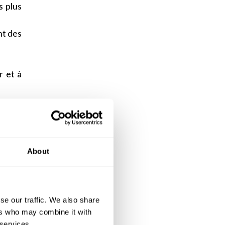
s plus
nt des
r et à
uil et
ficier
About
ec des
i est
uée en
se our traffic. We also share
ers who may combine it with
ent de
 services.