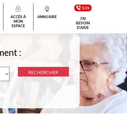
SOS
ACCÈS À
ANNUAIRE
J’AI
MON
BESOIN
ESPACE
D’AIDE
ment :
RECHERCHER