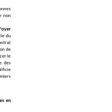
onnes
e non
 Foyer
tie du
ontrat
ion de
cer le
re des
éficie
rmiers
es en