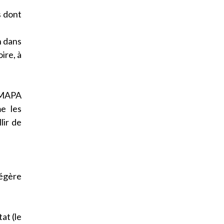
s dont
n dans
ire, à
s MAPA
e les
lir de
égère
at (le