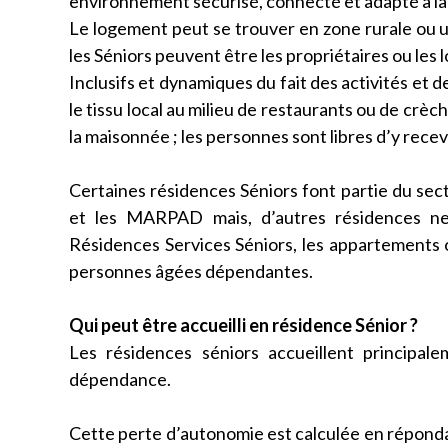
environnement sécurisé, connecté et adapté à la v
Le logement peut se trouver en zone rurale ou 
les Séniors peuvent être les propriétaires ou les l
Inclusifs et dynamiques du fait des activités et 
le tissu local au milieu de restaurants ou de crèc
la maisonnée ; les personnes sont libres d’y recevo
Certaines résidences Séniors font partie du se
et les MARPAD mais, d’autres résidences n
Résidences Services Séniors, les appartements o
personnes âgées dépendantes.
Qui peut être accueilli en résidence Sénior ?
Les résidences séniors accueillent princip
dépendance.
Cette perte d’autonomie est calculée en répondan