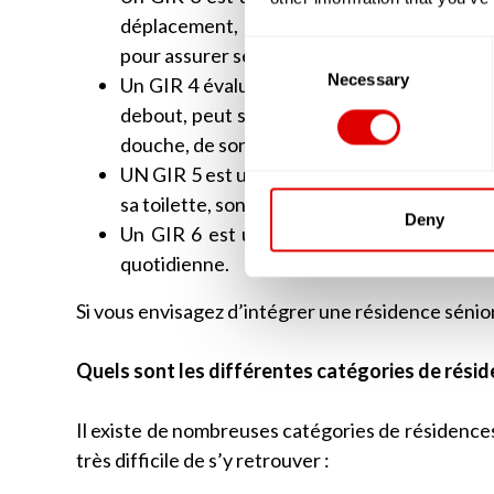
déplacement, seront altérées. Cette person
Consent
pour assurer ses soins corporels.
Selection
Necessary
Un GIR 4 évaluera une personne âgée qui a de
debout, peut se déplacer sans problèmes. E
douche, de son habillage et parfois lors des 
UN GIR 5 est une personne autonome mais q
sa toilette, son ménage ou préparer ses rep
Deny
Un GIR 6 est une personne âgée autonome,
quotidienne.
Si vous envisagez d’intégrer une résidence sénio
Quels sont les différentes catégories de résid
Il existe de nombreuses catégories de résidences 
très difficile de s’y retrouver :