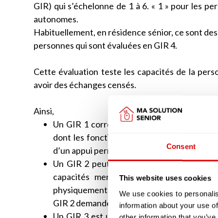
GIR) qui s’échelonne de 1 à 6. « 1 » pour les pe
autonomes.
Habituellement, en résidence sénior, ce sont des
personnes qui sont évaluées en GIR 4.
Cette évaluation teste les capacités de la perso
avoir des échanges censés.
Ainsi,
Un GIR 1 correspondra bien souvent à une
dont les fonctions mentales sont malheur
Consent
d’un appui permanent.
Un GIR 2 peut correspondre, tout comme l
capacités mentales qui ne sont pas tot
This website uses cookies
physiquement autonome mais dont les fonct
We use cookies to personalis
GIR 2 demandera, tout comme le GIR 1, une
information about your use of
Un GIR 3 est une personne âgée qui aura t
other information that you’ve