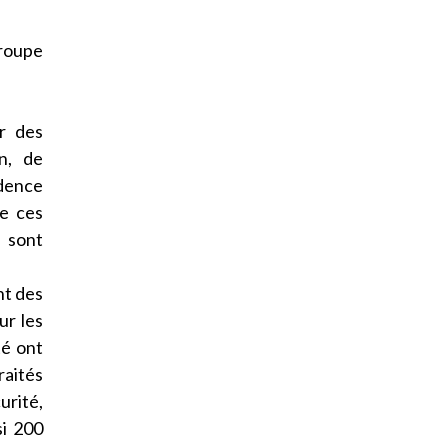
groupe
r des
n, de
idence
de ces
% sont
nt des
ur les
té ont
raités
urité,
si 200