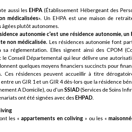
te aussi les
EHPA
(Établissement Hébergeant des Pers
on médicalisées
». Un EHPA est une maison de retrait
s âgées plutôt autonomes.
ésidence autonomie c’est une résidence autonomie, un
te non médicalisée.
Les résidences autonomie font par
à sa réglementation. Elles signent ainsi des CPOM (C
 le Conseil Départemental qui leur délivre une autorisat
 donnent quelques moyens financiers succincts pour finan
. Ces résidences peuvent accueillir à titre dérogatoi
ntre un GIR 1 et un GIR 4 dès-lors que la résidence bén
ement A Domicile), ou d’un
SSIAD
(Services de Soins Infi
enariats ont été signées avec des
EHPAD
.
iving
ont les «
appartements en coliving
» ou les «
maisonné