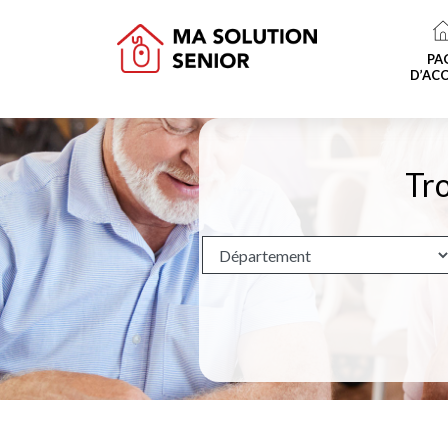
PA
D’ACC
Tro