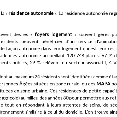
 la «
résidence autonomie
». La résidence autonomie re
uvent des ex «
foyers logement
» souvent gérés pa
résidents peuvent bénéficier d’un service d’animatio
 de façon autonome dans leur logement qui est leur rés
sidences autonomie accueillant 120 748 places. 67 % 
ents publics, 29 % relèvent du secteur associatif, 4 
lent au maximum 24 résidents sont identifiées comme éta
ersonnes Âgées situées en zone rurale, ou des
MAPA
po
tuées en zone urbaine. Ces résidences de petite capaci
e agricole) au milieu des années 80 pour permettre aux ret
ie tout en répondant à leurs attentes de soins, de séc
ronnement similaire à celui du domicile. L’on trouve ain