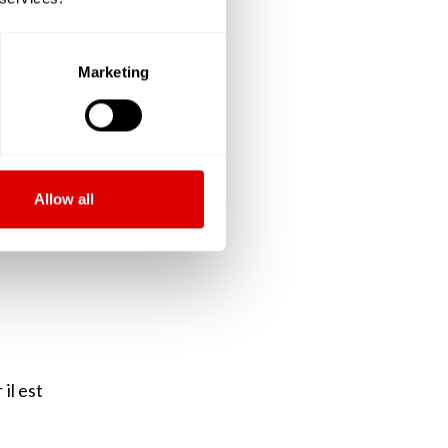
ieure,
Marketing
e fois
 de sa
ssurer
Allow all
la vie
il est