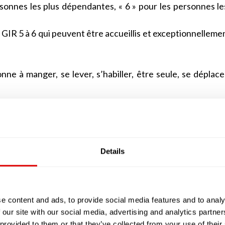
rsonnes les plus dépendantes, « 6 » pour les personnes le
 GIR 5 à 6 qui peuvent être accueillis et exceptionnelleme
nne à manger, se lever, s’habiller, être seule, se déplace
 personne alitée ou assise en permanence dans un faute
eusement très altérées. Cette personne âgée devra béné
Details
e GIR 1, à une personne alitée ou en fauteuil mais av
alement altérées ou, à l’inverse, à une personne qu
ions mentales sont altérées. La personne qui sera éval
e content and ads, to provide social media features and to analy
 surveillance permanente.
 our site with our social media, advertising and analytics partn
oute sa tête, mais dont les facultés physiques, notamm
 provided to them or that they’ve collected from your use of their