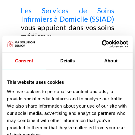
Les Services de Soins
Infirmiers à Domicile (SSIAD)
vous appuient dans vos soins
médicaux
Les SSIAD ont pour objectifs de prévenir la perte
d'autonomie, d'éviter une hospitalisation ou d'en
Consent
Details
About
faciliter le retour à domicile. Les SSIAD retardent
aussi l'entrée en EHPAD.
Principalement constitués d'infirmiers et d'aides-
This website uses cookies
soignants diplômés les SSIAD réalisent, pour
votre confort, de nombreux actes, chez vous :
We use cookies to personalise content and ads, to
Vous avez besoin de préparer vos
provide social media features and to analyse our traffic.
médicaments ou de les prendre ?
We also share information about your use of our site with
Heureusement que les infirmiers sont là
our social media, advertising and analytics partners who
pour préparer vos piluliers afin que vous
may combine it with other information that you’ve
puissiez vous soigner en toute sécurité et
provided to them or that they’ve collected from your use
autonomie. Si vous en avez le besoin
of their services.