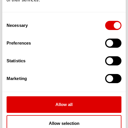
impérieux, ils peuvent aussi vous aider à
leur prise, mais celle-ci est souvent
déléguée aux Auxiliaires de Vie à Domicile.
Vous êtes tombé(e), vous vous êtes fait
Consent
mal et avez besoin de soins pour faire vos
Necessary
Selection
pansements ou les changer ? Ces
professionnels sont à votre service, ils se
chargent de tout.
Preferences
Vous êtes en situation de handicap ? Tous
les infirmiers sont spécialement formés,
attentifs et empathiques pour arriver à ce
Statistics
que vos soins soient les meilleurs
possibles.
Vous revenez d'hospitalisation ? Vous avez
Marketing
une maladie chronique ? Les infirmiers
peuvent aussi réaliser toutes les
perfusions qui vous seront nécessaires.
Vous ou votre conjoint souffrez de la
Allow all
maladie d'Alzheimer ? Certaines équipes
sont spécialisées dans cet
accompagnement (ESA – Équipes
Allow selection
Spécialisées Alzheimer-) à votre domicile et