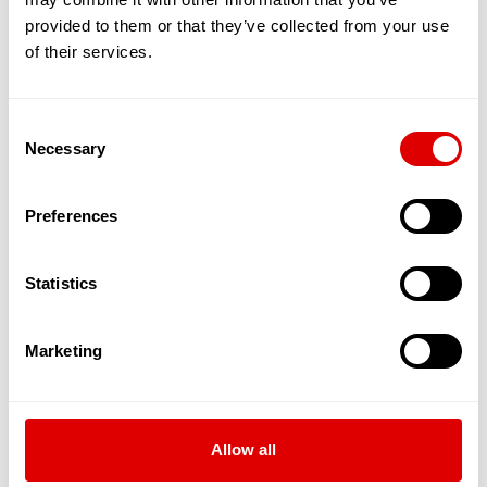
Heureusement que les infirmiers sont là
provided to them or that they’ve collected from your use
pour préparer vos piluliers afin que vous
of their services.
puissiez vous soigner en toute sécurité et
autonomie. Si vous en avez le besoin
impérieux, ils peuvent aussi vous aider à
Consent
leur prise, mais celle-ci est souvent
Necessary
déléguée aux Auxiliaires de Vie à Domicile.
Selection
Vous êtes tombé(e), vous vous êtes fait
mal et avez besoin de soins pour faire vos
Preferences
pansements ou les changer ? Ces
professionnels sont à votre service, ils se
chargent de tout.
Statistics
Vous êtes en situation de handicap ? Tous
les infirmiers sont spécialement formés,
attentifs et empathiques pour arriver à ce
Marketing
que vos soins soient les meilleurs
possibles.
Vous revenez d'hospitalisation ? Vous avez
une maladie chronique ? Les infirmiers
peuvent aussi réaliser toutes les
Allow all
perfusions qui vous seront nécessaires.