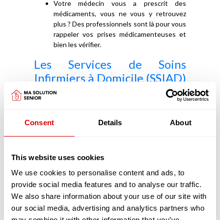
Votre médecin vous a prescrit des
médicaments, vous ne vous y retrouvez
plus ? Des professionnels sont là pour vous
rappeler vos prises médicamenteuses et
bien les vérifier.
Les Services de Soins
Infirmiers à Domicile (SSIAD)
vous appuient dans vos soins
médicaux
Consent
Details
About
Les SSIAD ont pour objectifs de prévenir la perte
d'autonomie, d'éviter une hospitalisation ou d'en
faciliter le retour à domicile. Les SSIAD retardent
aussi l'entrée en EHPAD.
This website uses cookies
Principalement constitués d'infirmiers et d'aides-
We use cookies to personalise content and ads, to
soignants diplômés les SSIAD réalisent, pour
provide social media features and to analyse our traffic.
votre confort, de nombreux actes, chez vous :
We also share information about your use of our site with
Vous avez besoin de préparer vos
our social media, advertising and analytics partners who
médicaments ou de les prendre ?
may combine it with other information that you’ve