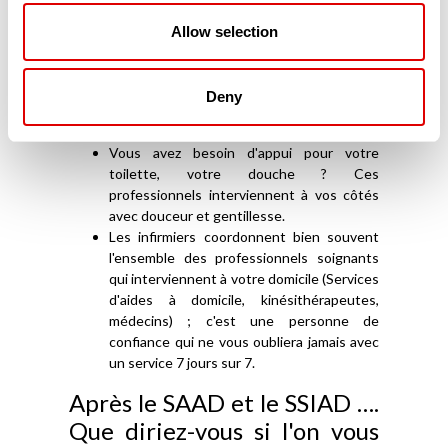
Vous ou votre conjoint souffrez de la
maladie d'Alzheimer ? Certaines équipes
Allow selection
sont spécialisées dans cet
accompagnement (ESA – Équipes
Spécialisées Alzheimer-) à votre domicile et
Deny
vous aide vous, l'Aidant familial, mais aussi
votre proche, malade.
Vous avez besoin d'appui pour votre
toilette, votre douche ? Ces
professionnels interviennent à vos côtés
avec douceur et gentillesse.
Les infirmiers coordonnent bien souvent
l'ensemble des professionnels soignants
qui interviennent à votre domicile (Services
d'aides à domicile, kinésithérapeutes,
médecins) ; c'est une personne de
confiance qui ne vous oubliera jamais avec
un service 7 jours sur 7.
Après le SAAD et le SSIAD ….
Que diriez-vous si l'on vous