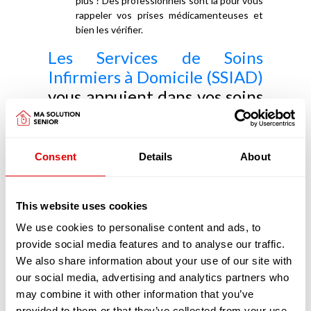
plus ? Des professionnels sont là pour vous
rappeler vos prises médicamenteuses et
bien les vérifier.
Les Services de Soins
Infirmiers à Domicile (SSIAD)
vous appuient dans vos soins
médicaux
Les SSIAD ont pour objectifs de prévenir la perte
Consent
Details
About
d'autonomie, d'éviter une hospitalisation ou d'en
faciliter le retour à domicile. Les SSIAD retardent
aussi l'entrée en EHPAD.
This website uses cookies
Principalement constitués d'infirmiers et d'aides-
soignants diplômés les SSIAD réalisent, pour
We use cookies to personalise content and ads, to
votre confort, de nombreux actes, chez vous :
provide social media features and to analyse our traffic.
Vous avez besoin de préparer vos
We also share information about your use of our site with
médicaments ou de les prendre ?
our social media, advertising and analytics partners who
Heureusement que les infirmiers sont là
may combine it with other information that you’ve
pour préparer vos piluliers afin que vous
provided to them or that they’ve collected from your use