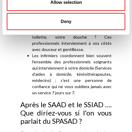
Allow selection
accompagnement (ESA – Équipes
Spécialisées Alzheimer-) à votre domicile et
vous aide vous, l'Aidant familial, mais aussi
Deny
votre proche, malade.
Vous avez besoin d'appui pour votre
toilette, votre douche ? Ces
professionnels interviennent à vos côtés
avec douceur et gentillesse.
Les infirmiers coordonnent bien souvent
l'ensemble des professionnels soignants
qui interviennent à votre domicile (Services
d'aides à domicile, kinésithérapeutes,
médecins) ; c'est une personne de
confiance qui ne vous oubliera jamais avec
un service 7 jours sur 7.
Après le SAAD et le SSIAD ….
Que diriez-vous si l'on vous
parlait du SPASAD ?