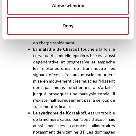
suffisamment irrigué et n’apporte plus ni
Allow selection
l’oxygène, ni les nutriments qui lui sont
nécessaires. Dès-lors, les cellules du
cerveau meurent et provoquent des
Deny
lésions qui peuvent se révéler très
importantes si la personne n’est pas prise
en charge rapidement.
La maladie de Charcot
touche à la fois le
cerveau et la moëlle épinière. Elle est aussi
dégénérative et progressive et empêche
les motoneurones de transmettre les
signaux nécessaires aux muscles pour leur
mise en mouvement ; les muscles finissent
dont par moins fonctionner, à s’affaiblir
jusqu’à provoquer une paralysie totale. Il
n’existe malheureusement pas, à ce jour, de
traitement efficace.
Le syndrome de Korsakoff
, est un trouble
de la mémoire causé par l’abus d’alcool mais
aussi par des carences alimentaires
notamment de vitamine B1. Les dommages