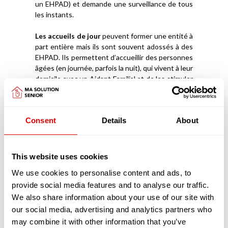
un EHPAD) et demande une surveillance de tous
les instants.
Les accueils de jour
peuvent former une entité à
part entière mais ils sont souvent adossés à des
EHPAD. Ils permettent d’accueillir des personnes
âgées (en journée, parfois la nuit), qui vivent à leur
domicile avec un Aidant Familial et de les stimuler
afin qu’elles puissent rester davantage chez elles.
Ces structures ont aussi l’avantage de donner à
l’Aidant la capacité de souffler, de reprendre des
Consent
Details
About
forces et d’être mieux armé et accompagné pour
prendre soin de la personne âgée.
Découvrez
comment intégrer un EHPAD
This website uses cookies
We use cookies to personalise content and ads, to
Les pathologies liées au vieillissement prises
provide social media features and to analyse our traffic.
en charge dans les EHPAD
Les pathologies liées au vieillissement sont
We also share information about your use of our site with
nombreuses. Elles sont dues à l’augmentation de
our social media, advertising and analytics partners who
l’espérance de vie mais aussi à nos modes de vie
may combine it with other information that you’ve