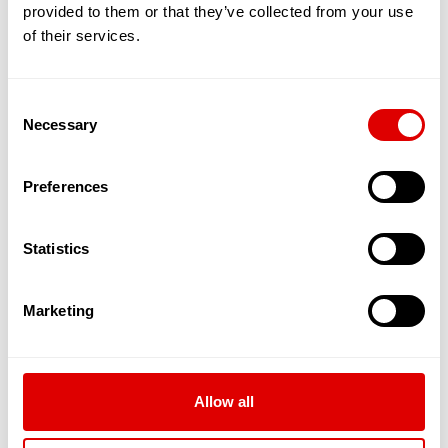
et à notre alimentation. Les EHPAD sont adaptés
provided to them or that they’ve collected from your use
pour prendre en charge ces maladies. Parmi elles,
of their services.
l’on peut trouver :
La maladie d’Alzheimer
qui est une
maladie dégénérative et évolutive, atteint
Consent
en France 900.000 personnes avec environ
Necessary
225.000 nouveaux cas par an. Elle affecte la
Selection
mémoire, les capacités de réflexion et la
capacité à réaliser des gestes simples de la
Preferences
vie quotidienne.
La maladie de Parkinson
est aussi une
maladie neurodégénérative qui empêche le
Statistics
contrôle des mouvements du corps. 200
000 personnes sont diagnostiquées en
France et 25 000 personnes le sont, en
Marketing
sus, chaque année.
L’incontinence apparaît lorsque le
fonctionnement de la vessie mais aussi du
sphincter urinal, qui permet de maintenir
fermée cette dernière, sont altérés.
Allow all
L’AVC (Accident Vasculaire Cérébral)
intervient lorsque le cerveau n’est plus