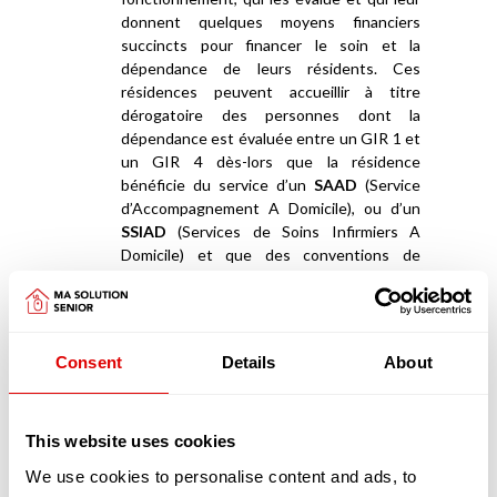
donnent quelques moyens financiers
succincts pour financer le soin et la
dépendance de leurs résidents. Ces
résidences peuvent accueillir à titre
dérogatoire des personnes dont la
dépendance est évaluée entre un GIR 1 et
un GIR 4 dès-lors que la résidence
bénéficie du service d’un
SAAD
(Service
d’Accompagnement A Domicile), ou d’un
SSIAD
(Services de Soins Infirmiers A
Domicile) et que des conventions de
partenariats ont été signées avec des
EHPAD
.
Appartements en coliving et maisonnées en
Consent
Details
About
coliving
La deuxième catégorie de résidences séniors
sont les «
appartements en coliving
» ou les «
maisonnées en coliving
»
This website uses cookies
We use cookies to personalise content and ads, to
Les logements en coliving proposent un habitat