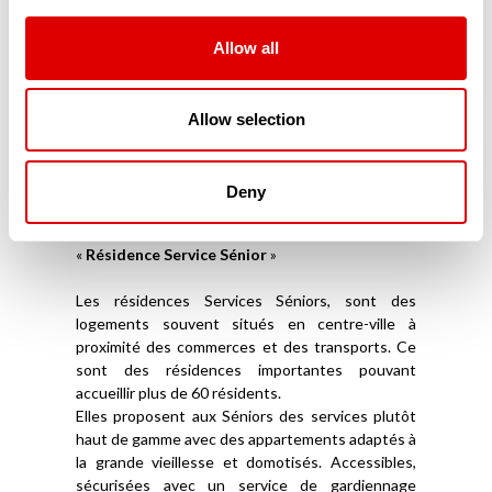
répondent à leurs exigences de sécurité et
d’accessibilité. Parfaitement domotisés, ces
résidences modernes sont connectées aux
Allow all
proches mais aussi aux services d’aide à domicile.
Souvent situés en centre-ville, ces appartements
ou maisonnées en coliving sont souvent privés et
Allow selection
ne reçoivent aucune aide financière publique. Ils
ne font pas partie du secteur médico-social.
Deny
Les Résidences Services Séniors (RSS)
La troisième catégorie de résidence sénior est la
«
Résidence Service Sénior
»
Les résidences Services Séniors, sont des
logements souvent situés en centre-ville à
proximité des commerces et des transports. Ce
sont des résidences importantes pouvant
accueillir plus de 60 résidents.
Elles proposent aux Séniors des services plutôt
haut de gamme avec des appartements adaptés à
la grande vieillesse et domotisés. Accessibles,
sécurisées avec un service de gardiennage