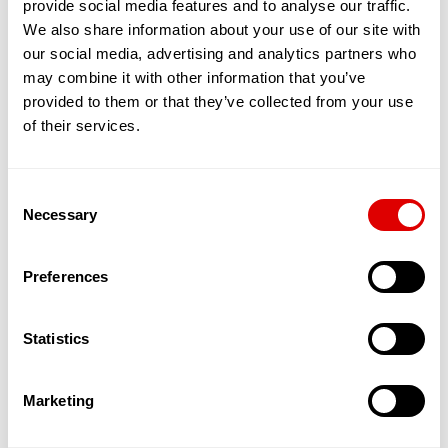
provide social media features and to analyse our traffic.
partagé entre une quinzaine de séniors,
maximum. Tous vivent sous le même toit, en
We also share information about your use of our site with
bénéficiant de chambres et de toilettes privées.
our social media, advertising and analytics partners who
En revanche, le salon, la cuisine et la salle de
may combine it with other information that you’ve
restaurants sont communs.
provided to them or that they’ve collected from your use
L’objectif est de favoriser les interactions, le
of their services.
soutien et l’entraide entre résidents. Ces
nouvelles solutions qui émergent permettent
ainsi aux séniors, en quête de sécurité et d’amitié
Consent
de bénéficier d’un service leur permettant de
Necessary
maintenir une activité physique, sociale et
Selection
cognitive dynamique. L’autonomie est stimulée, la
dépendance reculée.
Preferences
Par ailleurs, des services d’aide à domicile dédiés
à ces appartements partagés et souvent
encadrés par une Maîtresse de Maison in situ,
Statistics
offrent un suivi qualitatif de l’aide et des soins
apportés aux Séniors.
Ces appartements accueillent donc des
Marketing
personnes âgées autonomes dans un cadre
spécialement pensé pour les accueillir et