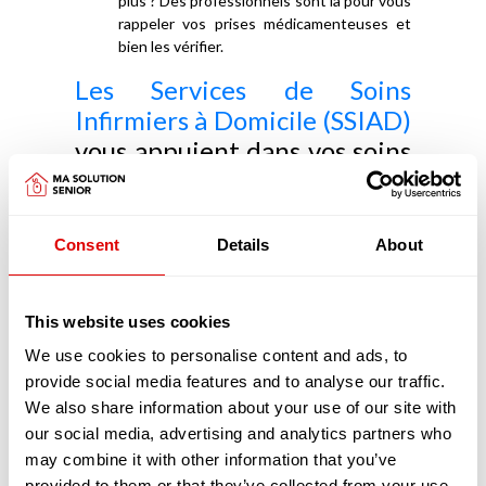
plus ? Des professionnels sont là pour vous
rappeler vos prises médicamenteuses et
bien les vérifier.
Les Services de Soins
Infirmiers à Domicile (SSIAD)
vous appuient dans vos soins
médicaux
Les SSIAD ont pour objectifs de prévenir la perte
Consent
Details
About
d'autonomie, d'éviter une hospitalisation ou d'en
faciliter le retour à domicile. Les SSIAD retardent
aussi l'entrée en EHPAD.
This website uses cookies
Principalement constitués d'infirmiers et d'aides-
soignants diplômés les SSIAD réalisent, pour
We use cookies to personalise content and ads, to
votre confort, de nombreux actes, chez vous :
provide social media features and to analyse our traffic.
Vous avez besoin de préparer vos
We also share information about your use of our site with
médicaments ou de les prendre ?
our social media, advertising and analytics partners who
Heureusement que les infirmiers sont là
may combine it with other information that you’ve
pour préparer vos piluliers afin que vous
provided to them or that they’ve collected from your use