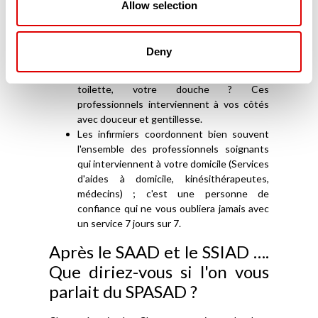
Allow selection
accompagnement (ESA – Équipes
Spécialisées Alzheimer-) à votre domicile et
vous aide vous, l'Aidant familial, mais aussi
Deny
votre proche, malade.
Vous avez besoin d'appui pour votre
toilette, votre douche ? Ces
professionnels interviennent à vos côtés
avec douceur et gentillesse.
Les infirmiers coordonnent bien souvent
l'ensemble des professionnels soignants
qui interviennent à votre domicile (Services
d'aides à domicile, kinésithérapeutes,
médecins) ; c'est une personne de
confiance qui ne vous oubliera jamais avec
un service 7 jours sur 7.
Après le SAAD et le SSIAD ….
Que diriez-vous si l'on vous
parlait du SPASAD ?