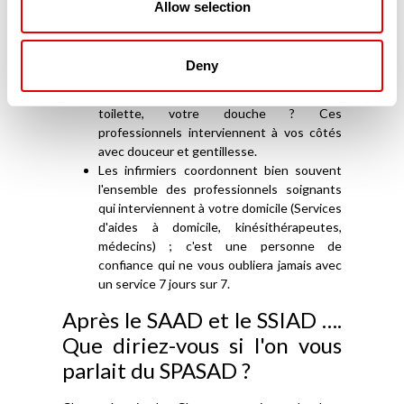
Allow selection
accompagnement (ESA – Équipes
Spécialisées Alzheimer-) à votre domicile et
vous aide vous, l'Aidant familial, mais aussi
Deny
votre proche, malade.
Vous avez besoin d'appui pour votre
toilette, votre douche ? Ces
professionnels interviennent à vos côtés
avec douceur et gentillesse.
Les infirmiers coordonnent bien souvent
l'ensemble des professionnels soignants
qui interviennent à votre domicile (Services
d'aides à domicile, kinésithérapeutes,
médecins) ; c'est une personne de
confiance qui ne vous oubliera jamais avec
un service 7 jours sur 7.
Après le SAAD et le SSIAD ….
Que diriez-vous si l'on vous
parlait du SPASAD ?