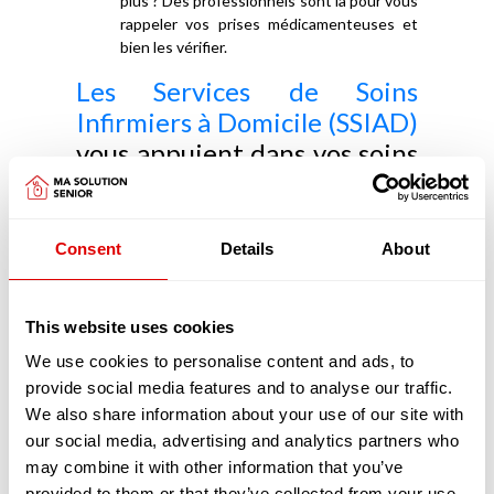
plus ? Des professionnels sont là pour vous
rappeler vos prises médicamenteuses et
bien les vérifier.
Les Services de Soins
Infirmiers à Domicile (SSIAD)
vous appuient dans vos soins
médicaux
Les SSIAD ont pour objectifs de prévenir la perte
Consent
Details
About
d'autonomie, d'éviter une hospitalisation ou d'en
faciliter le retour à domicile. Les SSIAD retardent
aussi l'entrée en EHPAD.
This website uses cookies
Principalement constitués d'infirmiers et d'aides-
soignants diplômés les SSIAD réalisent, pour
We use cookies to personalise content and ads, to
votre confort, de nombreux actes, chez vous :
provide social media features and to analyse our traffic.
Vous avez besoin de préparer vos
We also share information about your use of our site with
médicaments ou de les prendre ?
our social media, advertising and analytics partners who
Heureusement que les infirmiers sont là
may combine it with other information that you’ve
pour préparer vos piluliers afin que vous
provided to them or that they’ve collected from your use