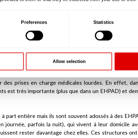
ouvaient accueillir plus de 80 résidents.
i ont une capacité d’accueil supérieure à 25 résidents et d
Preferences
Statistics
é par la grille AGGIR à plus de « 300 », doivent deven
rsonnes Âgées Dépendantes). Ainsi, lorsque l’on par
 sont des EHPAD ou alors les petites unités de vie (PU
Allow selection
rée (USLD)
, tout comme les EHPAD, accueillent des per
férence des EHPAD, les USLD sont plus souvent adossée
er des prises en charge médicales lourdes. En effet, da
ents est très importante (plus que dans un EHPAD) et d
à part entière mais ils sont souvent adossés à des EHPA
 journée, parfois la nuit), qui vivent à leur domicile a
 puissent rester davantage chez elles. Ces structures ont