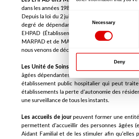
dans les années 1980 et 1990. Ces résidences ne p
Consent
Depuis la loi du 2 juillet 2002, les résidences qu
Selection
Necessary
degré de dépendance de ses résidents est évalu
EHPAD (Établissement d’Hébergement pour Pe
MARPAD et de MAPAD aujourd’hui, en réalité ce
nous venons de décrire.
Deny
Les Unité de Soins de Suite et de Longue Du
âgées dépendantes de plus de 60 ans. A la dif
établissement public hospitalier qui peut trait
établissements la perte d’autonomie des résid
une surveillance de tous les instants.
Les accueils de jour
peuvent former une entité 
permettent d’accueillir des personnes âgées (en
Aidant Familial et de les stimuler afin qu’elles