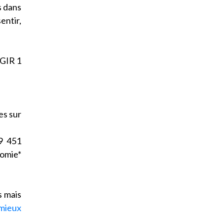
s dans
entir,
 GIR 1
es sur
9 451
omie*
s mais
mieux