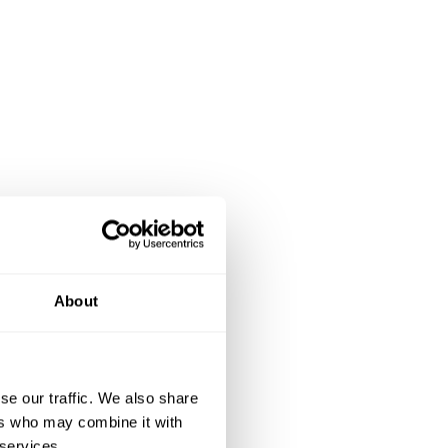
petite
places
About
es. Le
 EHPAD
ec une
se our traffic. We also share
ers who may combine it with
 créés
 services.