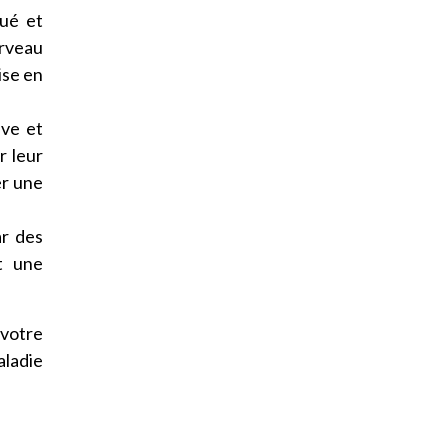
gué et
erveau
ise en
ive et
r leur
er une
ar des
t une
 votre
aladie