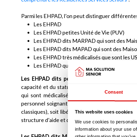
Parmi les EHPAD, l’on peut distinguer différente
Les EHPAD
Les EHPAD petites Unité de Vie (PUV)
Les EHPAD dits MARPAD qui sont des Mais
Les EHPAD dits MAPAD qui sont des Maiso
Les EHPAD très médicalisés que sont les U
Les EHPAD qui disposent d’unité d’accueil d
Les EHPAD dits petites unité de vie (PUV)
ne
capacité et du statut des intervenants soigna
Consent
qui sont médicalisées. Les chambres peuvent s
personnel soignant, à la différence des EHPAD 
classiques), soit libéral auquel cas le résident f
This website uses cookies
structure d’aide et de soins à domicile (SAAD o
We use cookies to personalis
information about your use of
Les EHPAD dits MARPAD ou MAPAD
étaient 
other information that you’ve