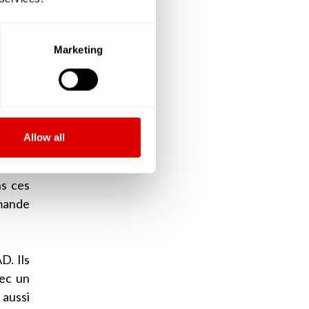
ont le
Marketing
ir des
le de
V) que
Allow all
sonnes
s à un
ns ces
emande
D. Ils
vec un
 aussi