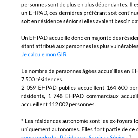
personnes sont de plus en plus dépendantes. Il 
un EHPAD, ces dernières préférant soit continuer à
soit en résidence sénior si elles avaient besoin d
Un EHPAD accueille donc en majorité des résiden
étant attribué aux personnes les plus vulnérable
Je calcule mon GIR
Le nombre de personnes âgées accueillies en EH
7 500 résidences.
2 059 EHPAD publics accueillent 164 600 per
résidents, 1 748 EHPAD commerciaux accueill
accueillent 112 002 personnes.
* Les résidences autonomie sont les ex-foyers 
uniquement autonomes. Elles font partie de ce q
comprendre les Résidences Services Séniors
?