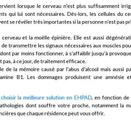
ervient lorsque le cerveau n’est plus suffisamment irri
nts qui lui sont nécessaires. Dès-lors, les cellules du c
nt se révéler très importantes si la personne n’est pas pr
e cerveau et la moëlle épinière. Elle est aussi dégénérat
de transmettre les signaux nécessaires aux muscles pou
dont par moins fonctionner, à s’affaiblir jusqu’à provoqu
 pas, à ce jour, de traitement efficace.
le de la mémoire causé par l’abus d’alcool mais aussi p
itamine B1. Les dommages produisent une amnésie e
t
choisir la meilleure solution en EHPAD
, en fonction de
pathologies dont souffre votre proche, notamment la m
ancières que chaque résidence peut vous offrir.