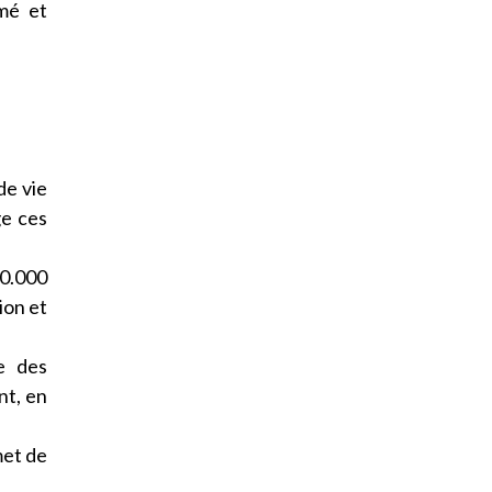
rmé et
de vie
ge ces
0.000
ion et
e des
nt, en
met de