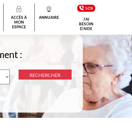
SOS
ACCÈS À
ANNUAIRE
J’AI
MON
BESOIN
ESPACE
D’AIDE
ment :
RECHERCHER