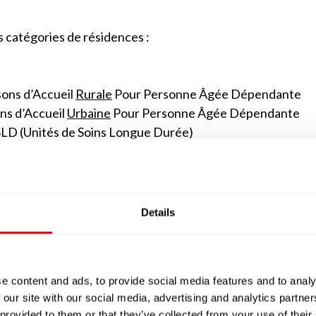
s catégories de résidences :
ons d’Accueil
Rurale
Pour Personne Âgée Dépendante
ns d’Accueil
Urbaine
Pour Personne Âgée Dépendante
SLD (Unités de Soins Longue Durée)
e jour ou de nuit.
 sont des alternatives à l’EHPAD que du fait de leur 
nts. Elles ne comptent généralement au maximum que 25 
Details
’apparenter à des studios avec des petites kitchenett
classiques, peut être soit salarié (tout comme dans les
ait appel à ses services, comme s’il vivait à son domicile av
u SSIAD ou SPASAD).
e content and ads, to provide social media features and to analy
 our site with our social media, advertising and analytics partn
en réalité les EHPAD implantés en milieu rural ou urbain
 provided to them or that they’ve collected from your use of their