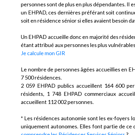
personnes sont de plus en plus dépendantes. Il 
un EHPAD, ces dernières préférant soit continuer à
soit en résidence sénior si elles avaient besoin d
Un EHPAD accueille donc en majorité des résiden
étant attribué aux personnes les plus vulnérable
Je calcule mon GIR
Le nombre de personnes âgées accueillies en EH
7 500 résidences.
2 059 EHPAD publics accueillent 164 600 per
résidents, 1 748 EHPAD commerciaux accueill
accueillent 112 002 personnes.
* Les résidences autonomie sont les ex-foyers 
uniquement autonomes. Elles font partie de ce q
comprendre les Résidences Services Séniors
?