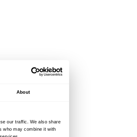
petite
places
About
es. Le
 EHPAD
ec une
se our traffic. We also share
ers who may combine it with
 créés
 services.