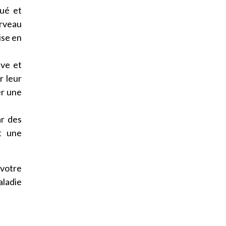
gué et
erveau
ise en
ive et
r leur
er une
ar des
t une
 votre
aladie