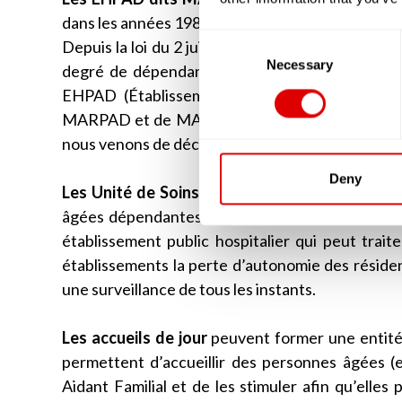
dans les années 1980 et 1990. Ces résidences ne p
Consent
Depuis la loi du 2 juillet 2002, les résidences qu
Selection
Necessary
degré de dépendance de ses résidents est évalu
EHPAD (Établissement d’Hébergement pour Pe
MARPAD et de MAPAD aujourd’hui, en réalité ce
nous venons de décrire.
Deny
Les Unité de Soins de Suite et de Longue Du
âgées dépendantes de plus de 60 ans. A la dif
établissement public hospitalier qui peut trait
établissements la perte d’autonomie des résid
une surveillance de tous les instants.
Les accueils de jour
peuvent former une entité 
permettent d’accueillir des personnes âgées (en
Aidant Familial et de les stimuler afin qu’elles