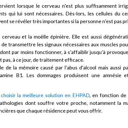
ervient lorsque le cerveau n’est plus suffisamment irri
nts qui lui sont nécessaires. Dès-lors, les cellules du c
nt se révéler très importantes si la personne n’est pas pr
e cerveau et la moëlle épinière. Elle est aussi dégénérat
de transmettre les signaux nécessaires aux muscles pou
dont par moins fonctionner, à s’affaiblir jusqu’à provoqu
 pas, à ce jour, de traitement efficace.
le de la mémoire causé par l’abus d’alcool mais aussi p
itamine B1. Les dommages produisent une amnésie e
t
choisir la meilleure solution en EHPAD
, en fonction de
pathologies dont souffre votre proche, notamment la m
ancières que chaque résidence peut vous offrir.