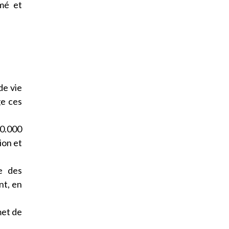
rmé et
de vie
ge ces
0.000
ion et
e des
nt, en
met de