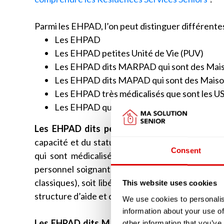
Parmi les EHPAD, l’on peut distinguer différente
Les EHPAD
Les EHPAD petites Unité de Vie (PUV)
Les EHPAD dits MARPAD qui sont des Mais
Les EHPAD dits MAPAD qui sont des Maiso
Les EHPAD très médicalisés que sont les U
Les EHPAD qui disposent d’unité d’accueil d
Les EHPAD dits petites unité de vie (PUV)
ne
capacité et du statut des intervenants soigna
Consent
qui sont médicalisées. Les chambres peuvent s
personnel soignant, à la différence des EHPAD 
classiques), soit libéral auquel cas le résident f
This website uses cookies
structure d’aide et de soins à domicile (SAAD o
We use cookies to personalis
information about your use of
Les EHPAD dits MARPAD ou MAPAD
étaient 
other information that you’ve