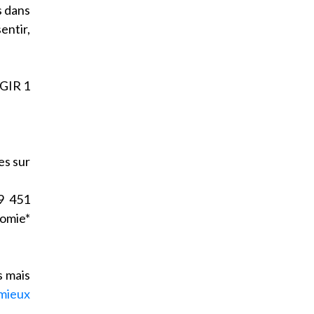
s dans
entir,
 GIR 1
es sur
9 451
omie*
s mais
mieux