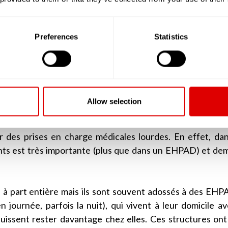
ouvaient accueillir plus de 80 résidents.
i ont une capacité d’accueil supérieure à 25 résidents et d
Preferences
Statistics
é par la grille AGGIR à plus de « 300 », doivent deven
rsonnes Âgées Dépendantes). Ainsi, lorsque l’on par
 sont des EHPAD ou alors les petites unités de vie (PU
Allow selection
rée (USLD)
, tout comme les EHPAD, accueillent des per
férence des EHPAD, les USLD sont plus souvent adossée
er des prises en charge médicales lourdes. En effet, da
ents est très importante (plus que dans un EHPAD) et d
à part entière mais ils sont souvent adossés à des EHPA
 journée, parfois la nuit), qui vivent à leur domicile a
 puissent rester davantage chez elles. Ces structures ont