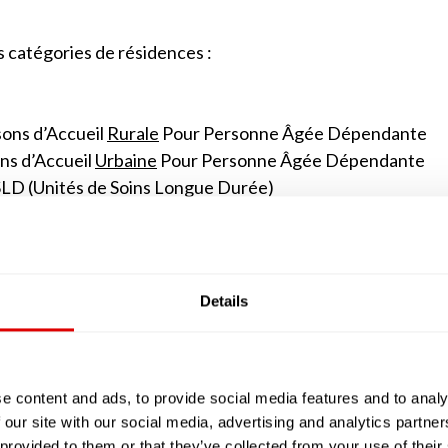
s catégories de résidences :
ons d’Accueil
Rurale
Pour Personne Âgée Dépendante
ns d’Accueil
Urbaine
Pour Personne Âgée Dépendante
SLD (Unités de Soins Longue Durée)
e jour ou de nuit.
 sont des alternatives à l’EHPAD que du fait de leur 
nts. Elles ne comptent généralement au maximum que 25 
Details
’apparenter à des studios avec des petites kitchenett
classiques, peut être soit salarié (tout comme dans les
ait appel à ses services, comme s’il vivait à son domicile av
u SSIAD ou SPASAD).
e content and ads, to provide social media features and to analy
 our site with our social media, advertising and analytics partn
en réalité les EHPAD implantés en milieu rural ou urbain
 provided to them or that they’ve collected from your use of their