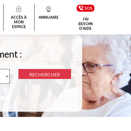
SOS
ACCÈS À
ANNUAIRE
J’AI
MON
BESOIN
ESPACE
D’AIDE
ment :
RECHERCHER