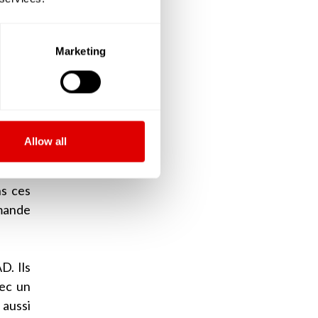
ont le
Marketing
ir des
le de
V) que
Allow all
sonnes
s à un
ns ces
emande
D. Ils
vec un
 aussi