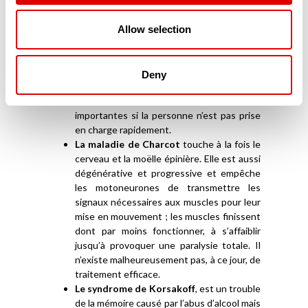
L’AVC (Accident Vasculaire Cérébral)
intervient lorsque le cerveau n’est plus
Allow selection
suffisamment irrigué et n’apporte plus ni
l’oxygène, ni les nutriments qui lui sont
nécessaires. Dès-lors, les cellules du
Deny
cerveau meurent et provoquent des
lésions qui peuvent se révéler très
importantes si la personne n’est pas prise
en charge rapidement.
La maladie de Charcot
touche à la fois le
cerveau et la moëlle épinière. Elle est aussi
dégénérative et progressive et empêche
les motoneurones de transmettre les
signaux nécessaires aux muscles pour leur
mise en mouvement ; les muscles finissent
dont par moins fonctionner, à s’affaiblir
jusqu’à provoquer une paralysie totale. Il
n’existe malheureusement pas, à ce jour, de
traitement efficace.
Le syndrome de Korsakoff
, est un trouble
de la mémoire causé par l’abus d’alcool mais