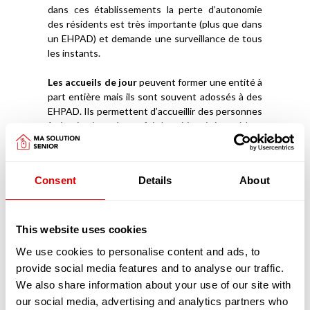
dans ces établissements la perte d’autonomie
des résidents est très importante (plus que dans
un EHPAD) et demande une surveillance de tous
les instants.
Les accueils de jour
peuvent former une entité à
part entière mais ils sont souvent adossés à des
EHPAD. Ils permettent d’accueillir des personnes
âgées (en journée, parfois la nuit), qui vivent à leur
domicile avec un Aidant Familial et de les stimuler
afin qu’elles puissent rester davantage chez elles.
Ces structures ont aussi l’avantage de donner à
Consent
Details
About
l’Aidant la capacité de souffler, de reprendre des
forces et d’être mieux armé et accompagné pour
prendre soin de la personne âgée.
This website uses cookies
Découvrez
comment intégrer un EHPAD
We use cookies to personalise content and ads, to
provide social media features and to analyse our traffic.
Les pathologies liées au vieillissement prises
We also share information about your use of our site with
en charge dans les EHPAD
Les pathologies liées au vieillissement sont
our social media, advertising and analytics partners who