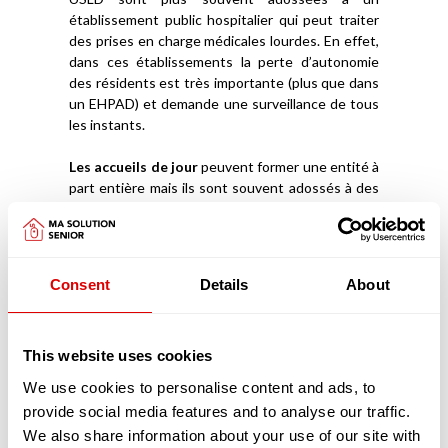
établissement public hospitalier qui peut traiter
des prises en charge médicales lourdes. En effet,
dans ces établissements la perte d’autonomie
des résidents est très importante (plus que dans
un EHPAD) et demande une surveillance de tous
les instants.
Les accueils de jour
peuvent former une entité à
part entière mais ils sont souvent adossés à des
EHPAD. Ils permettent d’accueillir des personnes
âgées (en journée, parfois la nuit), qui vivent à leur
domicile avec un Aidant Familial et de les stimuler
afin qu’elles puissent rester davantage chez elles.
Consent
Details
About
Ces structures ont aussi l’avantage de donner à
l’Aidant la capacité de souffler, de reprendre des
forces et d’être mieux armé et accompagné pour
This website uses cookies
prendre soin de la personne âgée.
We use cookies to personalise content and ads, to
Découvrez
comment intégrer un EHPAD
provide social media features and to analyse our traffic.
We also share information about your use of our site with
Les pathologies liées au vieillissement prises