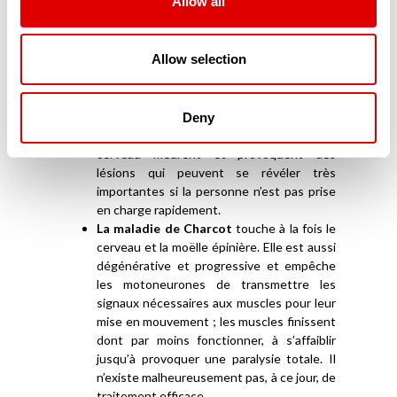
Allow all
fonctionnement de la vessie mais aussi du
sphincter urinal, qui permet de maintenir
fermée cette dernière, sont altérés.
Allow selection
L’AVC (Accident Vasculaire Cérébral)
intervient lorsque le cerveau n’est plus
suffisamment irrigué et n’apporte plus ni
l’oxygène, ni les nutriments qui lui sont
Deny
nécessaires. Dès-lors, les cellules du
cerveau meurent et provoquent des
lésions qui peuvent se révéler très
importantes si la personne n’est pas prise
en charge rapidement.
La maladie de Charcot
touche à la fois le
cerveau et la moëlle épinière. Elle est aussi
dégénérative et progressive et empêche
les motoneurones de transmettre les
signaux nécessaires aux muscles pour leur
mise en mouvement ; les muscles finissent
dont par moins fonctionner, à s’affaiblir
jusqu’à provoquer une paralysie totale. Il
n’existe malheureusement pas, à ce jour, de
traitement efficace.