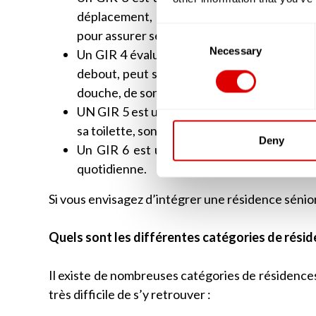
déplacement, seront altérées. Cette person
Consent
pour assurer ses soins corporels.
Selection
Necessary
Un GIR 4 évaluera une personne âgée qui a de
debout, peut se déplacer sans problèmes. E
douche, de son habillage et parfois lors des 
UN GIR 5 est une personne autonome mais q
sa toilette, son ménage ou préparer ses rep
Deny
Un GIR 6 est une personne âgée autonome,
quotidienne.
Si vous envisagez d’intégrer une résidence sénio
Quels sont les différentes catégories de résid
Il existe de nombreuses catégories de résidences 
très difficile de s’y retrouver :