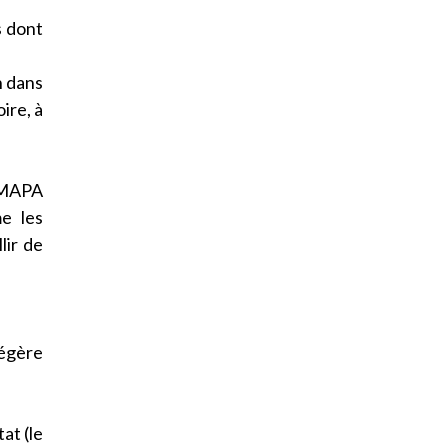
s dont
n dans
ire, à
s MAPA
e les
lir de
égère
at (le