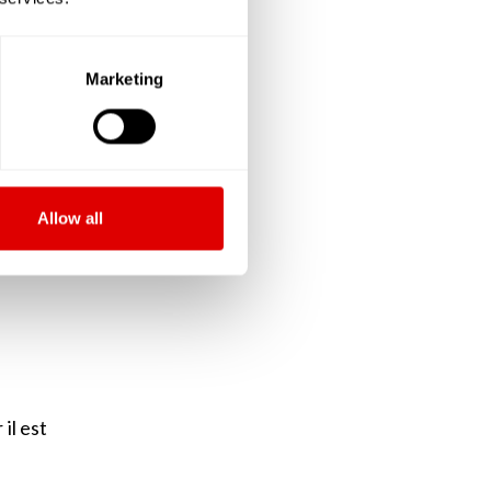
ieure,
Marketing
e fois
 de sa
ssurer
Allow all
la vie
il est