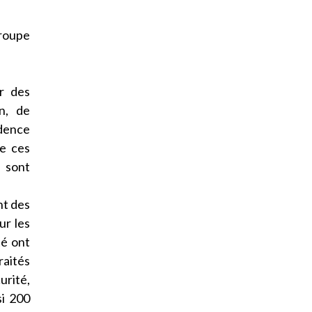
groupe
r des
n, de
idence
de ces
% sont
nt des
ur les
té ont
raités
urité,
si 200