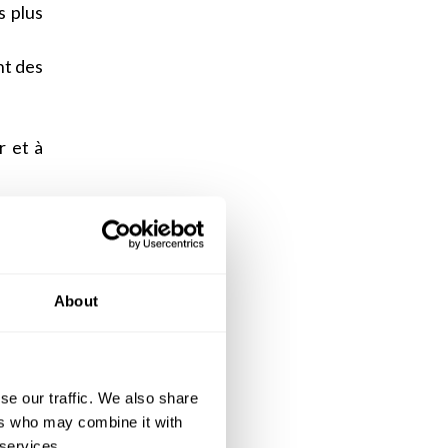
s plus
nt des
r et à
uil et
ficier
About
ec des
i est
uée en
se our traffic. We also share
ers who may combine it with
ent de
 services.