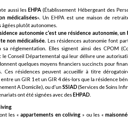
te aussi les
EHPA
(Établissement Hébergeant des Pers
on médicalisées
». Un EHPA est une maison de retrait
s âgées plutôt autonomes.
ésidence autonomie c’est une résidence autonomie, un
te non médicalisée.
Les résidences autonomie font par
à sa réglementation. Elles signent ainsi des CPOM (C
 le Conseil Départemental qui leur délivre une autorisat
 donnent quelques moyens financiers succincts pour finan
. Ces résidences peuvent accueillir à titre dérogatoi
ntre un GIR 1 et un GIR 4 dès-lors que la résidence bén
ement A Domicile), ou d’un
SSIAD
(Services de Soins Infi
enariats ont été signées avec des
EHPAD
.
iving
ont les «
appartements en coliving
» ou les «
maisonné