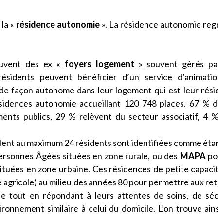
 la «
résidence autonomie
». La résidence autonomie re
uvent des ex «
foyers logement
» souvent gérés pa
résidents peuvent bénéficier d’un service d’animatio
 de façon autonome dans leur logement qui est leur rés
sidences autonomie accueillant 120 748 places. 67 % 
ents publics, 29 % relèvent du secteur associatif, 4 
lent au maximum 24 résidents sont identifiées comme éta
ersonnes Âgées situées en zone rurale, ou des
MAPA
po
tuées en zone urbaine. Ces résidences de petite capaci
e agricole) au milieu des années 80 pour permettre aux ret
ie tout en répondant à leurs attentes de soins, de séc
ronnement similaire à celui du domicile. L’on trouve ain