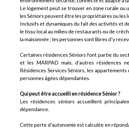
environnement sécurisé, connecté et adapté à la v
Le logement peut se trouver en zone rurale ou 
les Séniors peuvent être les propriétaires ou les l
Inclusifs et dynamiques du fait des activités et 
le tissu local au milieu de restaurants ou de crèc
la maisonnée ; les personnes sont libres d’y recevo
Certaines résidences Séniors font partie du se
et les MARPAD mais, d’autres résidences n
Résidences Services Séniors, les appartements o
personnes âgées dépendantes.
Qui peut être accueilli en résidence Sénior ?
Les résidences séniors accueillent princip
dépendance.
Cette perte d’autonomie est calculée en répondan