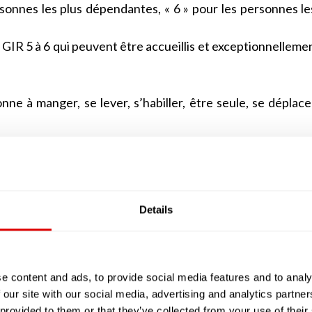
rsonnes les plus dépendantes, « 6 » pour les personnes le
 GIR 5 à 6 qui peuvent être accueillis et exceptionnelleme
nne à manger, se lever, s’habiller, être seule, se déplace
 personne alitée ou assise en permanence dans un faute
eusement très altérées. Cette personne âgée devra béné
Details
e GIR 1, à une personne alitée ou en fauteuil mais av
alement altérées ou, à l’inverse, à une personne qu
ions mentales sont altérées. La personne qui sera éval
e content and ads, to provide social media features and to analy
 surveillance permanente.
 our site with our social media, advertising and analytics partn
oute sa tête, mais dont les facultés physiques, notamm
 provided to them or that they’ve collected from your use of their