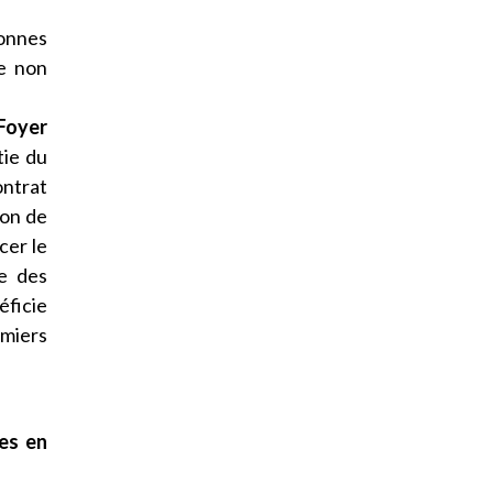
onnes
e non
 Foyer
tie du
ontrat
ion de
cer le
re des
éficie
rmiers
es en