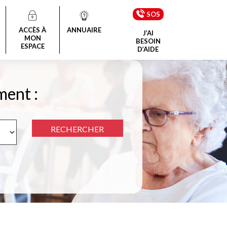
SOS
ACCÈS À
ANNUAIRE
J’AI
MON
BESOIN
ESPACE
D’AIDE
ment :
RECHERCHER