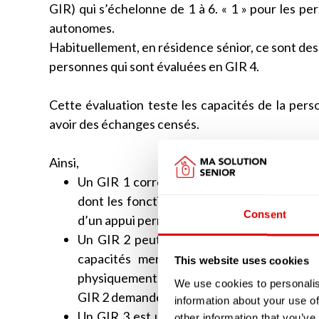
GIR) qui s’échelonne de 1 à 6. « 1 » pour les pe
autonomes.
Habituellement, en résidence sénior, ce sont des
personnes qui sont évaluées en GIR 4.
Cette évaluation teste les capacités de la perso
avoir des échanges censés.
Ainsi,
Un GIR 1 correspondra bien souvent à une
dont les fonctions mentales sont malheur
Consent
d’un appui permanent.
Un GIR 2 peut correspondre, tout comme l
capacités mentales qui ne sont pas tot
This website uses cookies
physiquement autonome mais dont les fonct
We use cookies to personalis
GIR 2 demandera, tout comme le GIR 1, une
information about your use of
Un GIR 3 est une personne âgée qui aura t
other information that you’ve