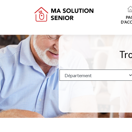
PA
D’ACC
Tro